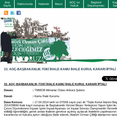
Ana
AOÇ ve
Başkent
Ka
Hakkımızda
Haberler
Basın
Sayfa
Hukuk
Dayanışması
Sa
33. AOÇ-BAŞBAKANLIK-TOKİ İHALE-KAMU İHALE KURUL KARARI İPTALİ
33. AOÇ-BAŞBAKANLIK-TOKİ İHALE-KAMU İHALE KURUL KARARI İPTALİ
Davacı :
TMMOB Mimarlar Odası Ankara Şubesi
Davalı :
Kamu İhale Kurumu
Dava Konusu :
17.04.2014 tarih ve 07/558 sayılı yazı ile “Toplu Konut İdaresi Ba
2014/39840 ihale kayıt numarası ile Başbakanlık Hizmet Binası Yerleşkesi Yapım İşleri ile 
Çevre Düzenlemesi İnşaatı İşinin İnşaat Aşaması ve İnşaat Sonrası Danışmanlık Hizmetleri
edildiği öğrenildiğini, gerek anılan ihalenin gerekse açılmış açılacak ihalelerin yapılmasının
kararlarına ve hukuka aykırı olduğunu ifade ederek, Atatürk Orman Çiftliği alanlarının tama