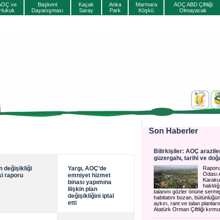
AOÇ ve
Başkent
Kaçak
Anka
Marmara
AOÇ ABD Çiftliği
Hukuk
Dayanışması
Saray
Park
Köşkü
Olmayacak
Son Haberler
Bilirkişiler: AOÇ arazil
güzergahı, tarihi ve doğ
 değişikliği
Yargı, AOÇ’de
Raporu
Odası 
şi raporu
emniyet hizmet
Karakuş
binası yapımına
haklılı
ilişkin plan
talanını gözler önüne sermişt
değişikliğini iptal
habitatını bozan, bütünlüğ
etti
aykırı, rant ve talan planla
Atatürk Orman Çiftliği kırmız