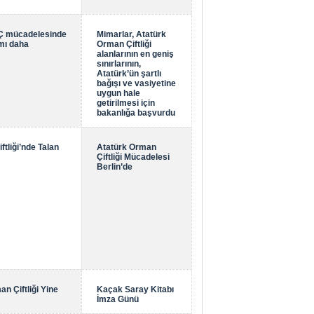
Ç mücadelesinde
Mimarlar, Atatürk
mı daha
Orman Çiftliği
alanlarının en geniş
sınırlarının,
Atatürk’ün şartlı
bağışı ve vasiyetine
uygun hale
getirilmesi için
bakanlığa başvurdu
tliği’nde Talan
Atatürk Orman
Çiftliği Mücadelesi
Berlin’de
n Çiftliği Yine
Kaçak Saray Kitabı
İmza Günü