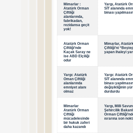
Mimarlar :
Yargı, Atatürk Orm
Atatürk Orman
SİT alanında emn
Çiftliği
binası yapılması
alanlarında,
fabrikadan,
rezidansa geçit
yok!
Atatürk Orman
Mimarlar, Atatü
Çiftliği’nde
Çiftliği’ni “Beşt
Kaçak Saray ne
yapan ihaleyi yar
ise ABD Elçiliği
odur
Yargı: Atatürk
Yargı: Atatürk Orm
Oman Çiftliği
SİT alanında emn
alanlarında
binası yapılmasın
emniyet alanı
değişikliğinin yü
olmaz
durdurdu
Mimarlar
Yargı, Milli Sav
Atatürk Orman
Şehircilik Bakanl
Çiftliği
Orman Çiftliği’n
mücadelesinde
ısrarına son nok
bir hukuk zaferi
daha kazandı