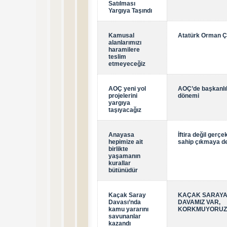
Satılması
Yargıya Taşındı
Kamusal
Atatürk Orman Çi
alanlarımızı
haramilere
teslim
etmeyeceğiz
AOÇ yeni yol
AOÇ’de başkanlık
projelerini
dönemi
yargıya
taşıyacağız
Anayasa
İftira değil gerç
hepimize ait
sahip çıkmaya d
birlikte
yaşamanın
kurallar
bütünüdür
Kaçak Saray
KAÇAK SARAYA
Davası’nda
DAVAMIZ VAR,
kamu yararını
KORKMUYORUZ.
savunanlar
kazandı