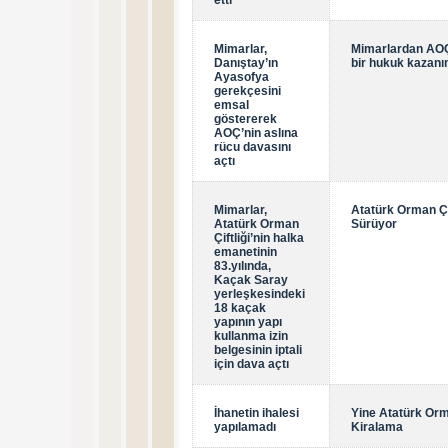
etti
Mimarlar,
Mimarlardan AO
Danıştay’ın
bir hukuk kazanı
Ayasofya
gerekçesini
emsal
göstererek
AOÇ’nin aslına
rücu davasını
açtı
Mimarlar,
Atatürk Orman Çif
Atatürk Orman
Sürüyor
Çiftliği’nin halka
emanetinin
83.yılında,
Kaçak Saray
yerleşkesindeki
18 kaçak
yapının yapı
kullanma izin
belgesinin iptali
için dava açtı
İhanetin ihalesi
Yine Atatürk Orma
yapılamadı
Kiralama