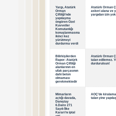
Yargı, Atatürk
Atatürk Orman Çif
Orman
askeri alana ve 
Çiftliği’nde
yargıdan izin yok
yapılaşma
öngören Özel
Kuvvetler
Komutanlığı
konuşlanmasına
ikinci kez
yürütmeyi
durdurma verdi
Bilirkişilerden
Atatürk Orman Çif
Rapor: Atatürk
talan edilemez. Y
Orman Çiftliği
durdurulsun!
alanlarının en
ufak parçasının
dahi beton
olmaması
gerekmektedir
Mimarların
AOÇ’de kiralama 
açtığı davada,
talan yine yapıl
Danıştay
6.Daire 271
Sayılı İlke
Kararı’nı iptal