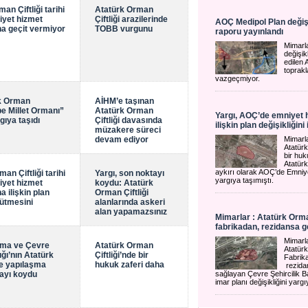
an Çiftliği tarihi
Atatürk Orman
iyet hizmet
Çiftliği arazilerinde
AOÇ Medipol Plan değişik
na geçit vermiyor
TOBB vurgunu
raporu yayınlandı
Mimarl
değişik
edilen 
toprakl
vazgeçmiyor.
rk Orman
AİHM’e taşınan
epe Millet Ormanı”
Atatürk Orman
Yargı, AOÇ’de emniyet 
gıya taşıdı
Çiftliği davasında
ilişkin plan değişikliğini i
müzakere süreci
devam ediyor
Mimarl
Atatürk
bir huk
Atatürk
aykırı olarak AOÇ’de Emniy
an Çiftliği tarihi
Yargı, son noktayı
yargıya taşımıştı.
iyet hizmet
koydu: Atatürk
a ilişkin plan
Orman Çiftliği
rütmesini
alanlarında askeri
alan yapamazsınız
Mimarlar : Atatürk Orman
fabrikadan, rezidansa g
Mimarl
unma ve Çevre
Atatürk Orman
Atatürk
ığı’nın Atatürk
Çiftliği’nde bir
Fabrik
de yapılaşma
hukuk zaferi daha
rezida
tayı koydu
sağlayan Çevre Şehircilik B
imar planı değişikliğini yargı