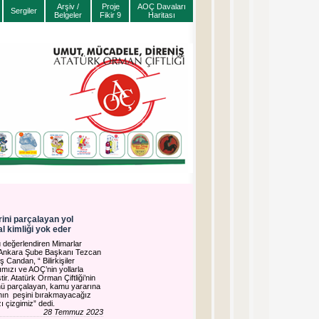
Arşiv /
Proje
AOÇ Davaları
Sergiler
Belgeler
Fikir 9
Haritası
erini parçalayan yol
al kimliği yok eder
 değerlendiren Mimarlar
Ankara Şube Başkanı Tezcan
 Candan, “ Bilirkişiler
ğımızı ve AOÇ’nin yollarla
ir. Atatürk Orman Çiftliği’nin
ünü parçalayan, kamu yararına
rının peşini bırakmayacağız
ı çizgimiz” dedi.
28 Temmuz 2023