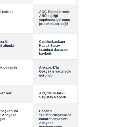
i iade et
AOÇ Topraklarında
ABD elçiliği
yapılması için satış
protokolü sır değil
sı ile
Cumhurbaşkanı
it altında
Kaçak Saray
tazminat davasını
kaybetti
ık olunmalı
Ankapark’ta
Gökçek’e yargı yolu
göründü
plan var
AOÇ’de iki farklı
Sayıştay Raporu
başkanı’na
Candan
ı" Anayasa
"Cumhurbaşkanı’na
ıdı.
hakaret davasını"
Anayasa