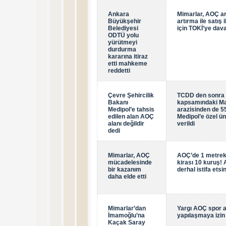
Ankara
Mimarlar, AOÇ ara
Büyükşehir
artırma ile satış i
Belediyesi
için TOKİ’ye dava
ODTÜ yolu
yürütmeyi
durdurma
kararına itiraz
etti mahkeme
reddetti
Çevre Şehircilik
TCDD den sonra 
Bakanı
kapsamındaki Ma
Medipol’e tahsis
arazisinden de 5
edilen alan AOÇ
Medipol’e özel ün
alanı değildir
verildi
dedi
Mimarlar, AOÇ
AOÇ’de 1 metreka
mücadelesinde
kirası 10 kuruş
bir kazanım
derhal istifa etsi
daha elde etti
Mimarlar’dan
Yargı AOÇ spor 
İmamoğlu’na
yapılaşmaya izin
Kaçak Saray