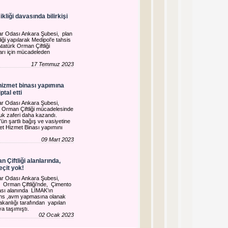
liği davasında bilirkişi
ar Odası Ankara Şubesi, plan
liği yapılarak Medipol’e tahsis
Atatürk Orman Çiftliği
arı için mücadeleden
17 Temmuz 2023
hizmet binası yapımına
ptal etti
ar Odası Ankara Şubesi,
 Orman Çiftliği mücadelesinde
uk zaferi daha kazandı.
’ün şartlı bağış ve vasiyetine
et Hizmet Binası yapımını
09 Mart 2023
 Çiftliği alanlarında,
eçit yok!
ar Odası Ankara Şubesi,
 Orman Çiftliği’nde, Çimento
ası alanında LİMAK’ın
ns ,avm yapmasına olanak
akanlığı tarafından yapılan
ya taşımıştı.
02 Ocak 2023