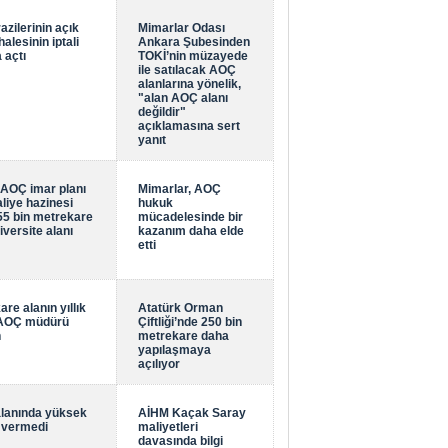
zilerinin açık
Mimarlar Odası
halesinin iptali
Ankara Şubesinden
 açtı
TOKİ’nin müzayede
ile satılacak AOÇ
alanlarına yönelik,
"alan AOÇ alanı
değildir"
açıklamasına sert
yanıt
AOÇ imar planı
Mimarlar, AOÇ
liye hazinesi
hukuk
55 bin metrekare
mücadelesinde bir
iversite alanı
kazanım daha elde
etti
re alanın yıllık
Atatürk Orman
! AOÇ müdürü
Çiftliği’nde 250 bin
n
metrekare daha
yapılaşmaya
açılıyor
alanında yüksek
AİHM Kaçak Saray
 vermedi
maliyetleri
davasında bilgi