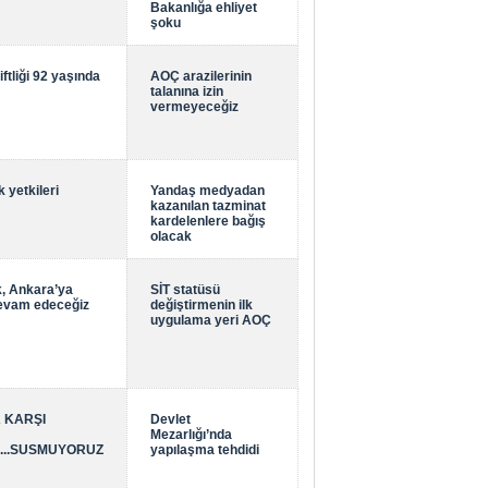
Bakanlığa ehliyet
şoku
ftliği 92 yaşında
AOÇ arazilerinin
talanına izin
vermeyeceğiz
 yetkileri
Yandaş medyadan
kazanılan tazminat
kardelenlere bağış
olacak
ek, Ankara’ya
SİT statüsü
evam edeceğiz
değiştirmenin ilk
uygulama yeri AOÇ
 KARŞI
Devlet
Mezarlığı’nda
..SUSMUYORUZ
yapılaşma tehdidi