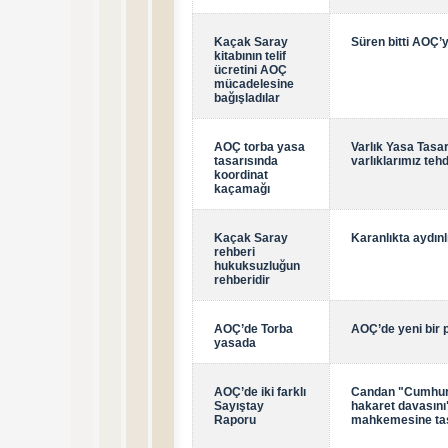
Kaçak Saray
Süren bitti AOÇ’y
kitabının telif
ücretini AOÇ
mücadelesine
bağışladılar
AOÇ torba yasa
Varlık Yasa Tasarı
tasarısında
varlıklarımız tehd
koordinat
kaçamağı
Kaçak Saray
Karanlıkta aydınl
rehberi
hukuksuzluğun
rehberidir
AOÇ’de Torba
AOÇ’de yeni bir 
yasada
AOÇ’de iki farklı
Candan "Cumhur
Sayıştay
hakaret davasın
Raporu
mahkemesine taş