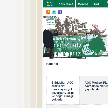
Ana
Hakkımızda
Haberler
Basın
Sayfa
Haberler
Bilirkişiler: AOÇ
AOÇ Medipol Plan
arazilerini
davasında bilirki
parçalayan yol
yayınlandı
güzergahı, tarihi
ve doğal kimliği
yok eder