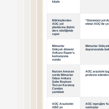
kitabı
Bilirkişilerden
“Gözünüzü yol do
AOÇ yol
elinizi AOÇ’de çe
planlarına ilişkin
ders niteliğinde
rapor
Mimarlar
Mimarlar Gökçek
Gökçek dönemi
duyurusunda bu
AnKara Rapor’u
kamuoyuna
sundu
Nurzen Amuran
AOÇ arazisini iş
sordu Mimarlar
protesto edenle
Odası Ankara
Şube Başkanı
Tezcan Karakuş
Candan
yanıtladı
AOÇ Arazisinin
AOÇ toprağını ’k
ABD ye
satmışlar