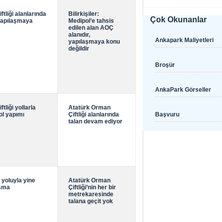
tliği alanlarında
Bilirkişiler:
Çok Okunanlar
yapılaşmaya
Medipol’e tahsis
edilen alan AOÇ
alanıdır,
Ankapark Maliyetleri
yapılaşmaya konu
değildir
Broşür
AnkaPark Görseller
tliği yollarla
Atatürk Orman
ol yapımı
Çiftliği alanlarında
Başvuru
talan devam ediyor
yoluyla yine
Atatürk Orman
aşma
Çiftliği’nin her bir
metrekaresinde
talana geçit yok