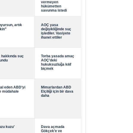
vermeyen
hükümetten
savunma istedi
yursun, artık
AOÇ yasa
kin”
değişikliğinde suç
işlediler. Vasiyete
ihanet ettiler
 hakkında suç
Torba yasada amaç
lundu
AOÇ’deki
hukuksuzluğa kılıf
biçmek
gal eden ABD’yi
Mimarlardan ABD
re müdahale
Elçiliği için bir dava
daha
uzu kuzu’
Dava açmada
Gökçek’e ve