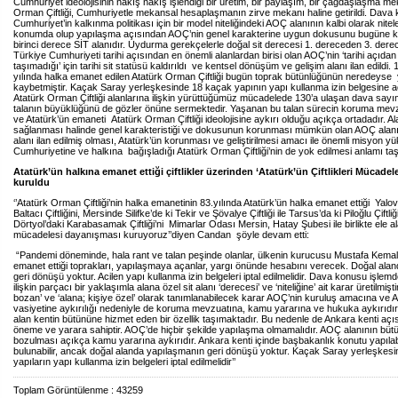
Cumhuriyet ideolojisinin nakış nakış işlendiği bir üretim, bir paylaşım, bir çağdaşlaşma me
Orman Çiftliği, Cumhuriyetle mekansal hesaplaşmanın zirve mekanı haline getirildi. Dava
Cumhuriyet’in kalkınma politikası için bir model niteliğindeki AOÇ alanının kalbi olarak nitel
konumda olup yapılaşma açısından AOÇ’nin genel karakterine uygun dokusunu bugüne 
birinci derece SİT alanıdır. Uydurma gerekçelerle doğal sit derecesi 1. dereceden 3. der
Türkiye Cumhuriyeti tarihi açısından en önemli alanlardan birisi olan AOÇ’nin ‘tarihi açıdan bi
taşımadığı’ için tarihi sit statüsü kaldırıldı ve kentsel dönüşüm ve gelişim alanı ilan edildi
yılında halka emanet edilen Atatürk Orman Çiftliği bugün toprak bütünlüğünün neredeyse 
kaybetmiştir. Kaçak Saray yerleşkesinde 18 kaçak yapının yapı kullanma izin belgesine aç
Atatürk Orman Çiftliği alanlarına ilişkin yürüttüğümüz mücadelede 130’a ulaşan dava say
talanın büyüklüğünü de gözler önüne sermektedir. Yaşanan bu talan sürecin koruma mevzu
ve Atatürk’ün emaneti Atatürk Orman Çiftliği ideolojisine aykırı olduğu açıkça ortadadır. 
sağlanması halinde genel karakteristiği ve dokusunun korunması mümkün olan AOÇ alanın
alanı ilan edilmiş olması, Atatürk’ün korunması ve geliştirilmesi amacı ile önemli misyon y
Cumhuriyetine ve halkına bağışladığı Atatürk Orman Çiftliği’nin de yok edilmesi anlamı ta
Atatürk’ün halkına emanet ettiği çiftlikler üzerinden ‘Atatürk’ün Çiftlikleri Mücade
kuruldu
‘’Atatürk Orman Çiftliği’nin halka emanetinin 83.yılında Atatürk’ün halka emanet ettiği Yalov
Baltacı Çiftliğini, Mersinde Silifke’de ki Tekir ve Şövalye Çiftliği ile Tarsus’da ki Piloğlu Çiftliğ
Dörtyol’daki Karabasamak Çiftliği’ni Mimarlar Odası Mersin, Hatay Şubesi ile birlikte ele ala
mücadelesi dayanışması kuruyoruz’’diyen Candan şöyle devam etti:
“Pandemi döneminde, hala rant ve talan peşinde olanlar, ülkenin kurucusu Mustafa Kemal 
emanet ettiği toprakları, yapılaşmaya açanlar, yargı önünde hesabını verecek. Doğal ala
geri dönüşü yoktur. Acilen yapı kullanma izin belgeleri iptal edilmelidir. Dava konusu işl
ilişkin parçacı bir yaklaşımla alana özel sit alanı ‘derecesi’ ve ‘niteliğine’ ait karar üretilmişt
bozan’ ve ‘alana; kişiye özel’ olarak tanımlanabilecek karar AOÇ’nin kuruluş amacına ve A
vasiyetine aykırılığı nedeniyle de koruma mevzuatına, kamu yararına ve hukuka aykırıdı
alan kentin bütününe hizmet eden bir özellik taşımaktadır. Bu nedenle de Ankara kenti açıs
öneme ve yarara sahiptir. AOÇ’de hiçbir şekilde yapılaşma olmamalıdır. AOÇ alanının bü
bozulması açıkça kamu yararına aykırıdır. Ankara kenti içinde başbakanlık konutu yapılab
bulunabilir, ancak doğal alanda yapılaşmanın geri dönüşü yoktur. Kaçak Saray yerleşkes
yapıların yapı kullanma izin belgeleri iptal edilmelidir’’
Toplam Görüntülenme : 43259