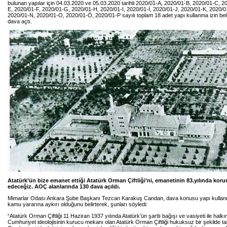
bulunan yapılar için 04.03.2020 ve 05.03.2020 tarihli 2020/01-A, 2020/01-B, 2020/01-C, 
E, 2020/01-F, 2020/01-G, 2020/01-H, 2020/01-I, 2020/01-İ, 2020/01-J, 2020/01-K, 2020/0
2020/01-N, 2020/01-O, 2020/01-Ö, 2020/01-P sayılı toplam 18 adet yapı kullanma izin belges
dava açtı.
Atatürk’ün bize emanet ettiği Atatürk Orman Çiftliği’ni, emanetinin 83.yılında ko
edeceğiz. AOÇ alanlarında 130 dava açıldı.
Mimarlar Odası Ankara Şube Başkanı Tezcan Karakuş Candan, dava konusu yapı kullanma
kamu yararına aykırı olduğunu belirterek, şunları söyledi:
“Atatürk Orman Çiftliği 11 Haziran 1937 yılında Atatürk’ün şartlı bağışı ve vasiyeti ile halkı
Cumhuriyet ideolojisinin kurucu mekanı olan Atatürk Orman Çiftliği hukuksuz bir şekilde tal