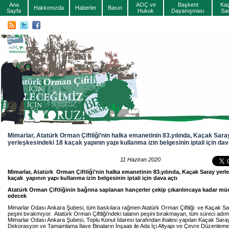
Ana
AOÇ ve
Başkent
Ka
Hakkımızda
Haberler
Basın
Sayfa
Hukuk
Dayanışması
Sa
Mimarlar, Atatürk Orman Çiftliği’nin halka emanetinin 83.yılında, Kaçak Sara
yerleşkesindeki 18 kaçak yapının yapı kullanma izin belgesinin iptali için dav
11 Haziran 2020
Mimarlar, Atatürk Orman Çiftliği’nin halka emanetinin 83.yılında, Kaçak Saray yerl
kaçak yapının yapı kullanma izin belgesinin iptali için dava açtı
Atatürk Orman Çiftliğinin bağrına saplanan hançerler çekip çıkarılıncaya kadar 
edecek
Mimarlar Odası Ankara Şubesi, tüm baskılara rağmen Atatürk Orman Çiftliği ve Kaçak S
peşini bırakmıyor. Atatürk Orman Çiftliği’ndeki talanın peşini bırakmayan, tüm süreci adı
Mimarlar Odası Ankara Şubesi, Toplu Konut İdaresi tarafından ihalesi yapılan Kaçak Saray
Dekorasyon ve Tamamlama İlave Binaların İnşaatı ile Ada İçi Altyapı ve Çevre Düzenleme