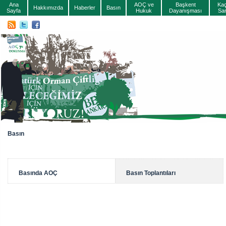
Ana
AOÇ ve
Başkent
Ka
Hakkımızda
Haberler
Basın
Sayfa
Hukuk
Dayanışması
Sa
Basın
Basında AOÇ
Basın Toplantıları