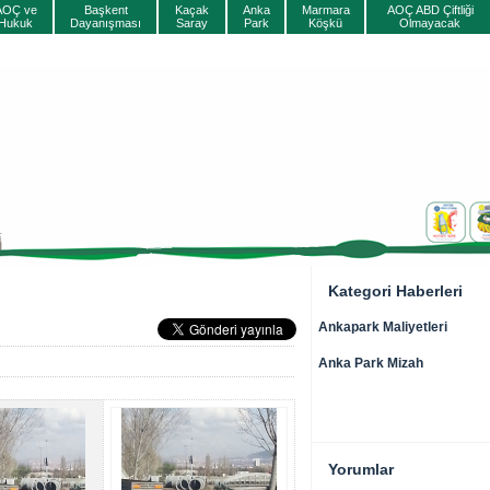
AOÇ ve
Başkent
Kaçak
Anka
Marmara
AOÇ ABD Çiftliği
Hukuk
Dayanışması
Saray
Park
Köşkü
Olmayacak
Kategori Haberleri
Ankapark Maliyetleri
Anka Park Mizah
Yorumlar