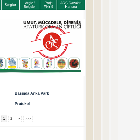
Arşiv /
Proje
AOÇ Davaları
Sergiler
Belgeler
Fikir 9
Haritası
Basında Anka Park
Protokol
1
2
>
>>>