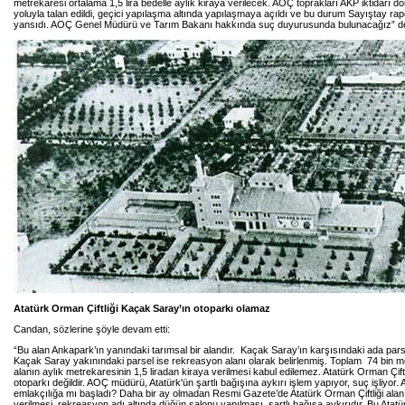
metrekaresi ortalama 1,5 lira bedelle aylık kiraya verilecek. AOÇ toprakları AKP iktidarı 
yoluyla talan edildi, geçici yapılaşma altında yapılaşmaya açıldı ve bu durum Sayıştay rap
yansıdı. AOÇ Genel Müdürü ve Tarım Bakanı hakkında suç duyurusunda bulunacağız” de
Atatürk Orman Çiftliği Kaçak Saray’ın otoparkı olamaz
Candan, sözlerine şöyle devam etti:
“Bu alan Ankapark’ın yanındaki tarımsal bir alandır. Kaçak Saray’ın karşısındaki ada pars
Kaçak Saray yakınındaki parsel ise rekreasyon alanı olarak belirlenmiş. Toplam 74 bin m
alanın aylık metrekaresinin 1,5 liradan kiraya verilmesi kabul edilemez. Atatürk Orman Çift
otoparkı değildir. AOÇ müdürü, Atatürk'ün şartlı bağışına aykırı işlem yapıyor, suç işliyo
emlakçılığa mı başladı? Daha bir ay olmadan Resmi Gazete’de Atatürk Orman Çiftliği alan
verilmesi, rekreasyon adı altında düğün salonu yapılması, şartlı bağışa aykırıdır. Bu Atatü