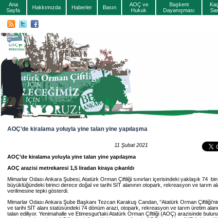
Ana
AOÇ ve
Başkent
Ka
Hakkımızda
Haberler
Basın
Sayfa
Hukuk
Dayanışması
Sa
AOÇ’de kiralama yoluyla yine talan yine yapılaşma
11 Şubat 2021
AOÇ’de kiralama yoluyla yine talan yine yapılaşma
AOÇ arazisi metrekaresi 1,5 liradan kiraya çıkarıldı
Mimarlar Odası Ankara Şubesi, Atatürk Orman Çiftliği sınırları içerisindeki yaklaşık 74 bi
büyüklüğündeki birinci derece doğal ve tarihi SİT alanının otopark, rekreasyon ve tarım al
verilmesine tepki gösterdi.
Mimarlar Odası Ankara Şube Başkanı Tezcan Karakuş Candan, “Atatürk Orman Çiftliği’nin
ve tarihi SİT alanı statüsündeki 74 dönüm arazi, otopark, rekreasyon ve tarım üretim alanı
talan ediliyor. Yenimahalle ve Etimesgut’taki Atatürk Orman Çiftliği (AOÇ) arazisinde bulun