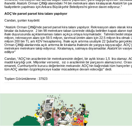
ihanettir. Atatürk Orman Çiftliği alanındaki 74 bin metrekare alanı kiralayarak Atatürk'ün şa
faaliyetlerin yapılması için Ankara Büyükşehir Belediyesi’ni göreve davet ediyoruz.”
AOÇ’de parsel parsel kira talanı yapılıyor
Candan, şunları kaydetti:
“Atatürk Orman Çiftliği’nde parsel parsel kira talanı yapılıyor. Rekreasyon alanı olarak ki
binalar da bulunuyor. 2 bin 98 metrekare taban üzerinde olduğu belirtilen kapalı alanın t
ihale duyurusunda açıklanmaması talanı açıkça ortaya koymaktadır. Tahmini bedel otopark
milyon, rekreasyon alanı için 59.5 milyon, tarımsal üretim alanı için 22.5 milyon lira olmak
milyon 200 bin TL artı KDV hesaplanmış. İhale açık artırma usulüyle 22 Şubat'ta gerçekleş
Orman Çiftliği alanlarında açık arttırma ile kiralama ihalesini de yargıya taşıyacağız. AOÇ’y
metrekare metrekare takip ediyoruz. Kiralamaya, satmaya doyamadılar. Atatürk'ün vasiyeti, 
ediliyor”
Candan, “AOÇ’nin arazilerinin bir metrekaresinin değeri, bir aylık kirası 1,5 lira olamaz. A
maddi karşılığı yok. Milyonlar verseniz, siz o arazilerinin bir parçasını alamazsınız. Orası
emaneti, Cumhuriyet’in kurucu değerlerinin mekanıdır. AOÇ’nin bağrındaki tüm hançerler 
tüm AOÇ alanları özgürleşinceye kadar mücadeleye devam edeceğiz” dedi.
Toplam Görüntülenme : 37923