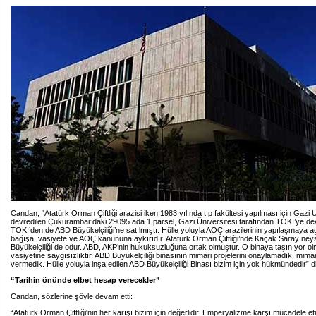
Candan, “Atatürk Orman Çiftliği arazisi iken 1983 yılında tıp fakültesi yapılması için Gazi Ü
devredilen Çukurambar’daki 29095 ada 1 parsel, Gazi Üniversitesi tarafından TOKİ’ye dev
TOKİ’den de ABD Büyükelçiliği’ne satılmıştı. Hülle yoluyla AOÇ arazilerinin yapılaşmaya aç
bağışa, vasiyete ve AOÇ kanununa aykırıdır. Atatürk Orman Çiftliği’nde Kaçak Saray ne
Büyükelçiliği de odur. ABD, AKP’nin hukuksuzluğuna ortak olmuştur. O binaya taşınıyor olm
vasiyetine saygısızlıktır. ABD Büyükelçiliği binasının mimari projelerini onaylamadık, mima
vermedik. Hülle yoluyla inşa edilen ABD Büyükelçiliği Binası bizim için yok hükmündedir” 
“Tarihin önünde elbet hesap verecekler”
Candan, sözlerine şöyle devam etti:
“Atatürk Orman Çiftliği'nin her karışı bizim için değerlidir. Emperyalizme karşı mücadele 