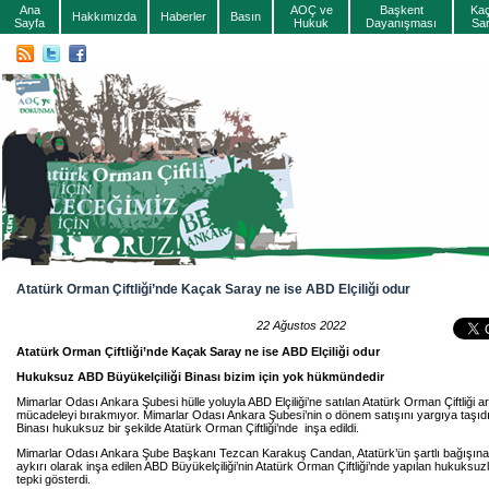
Ana
AOÇ ve
Başkent
Ka
Hakkımızda
Haberler
Basın
Sayfa
Hukuk
Dayanışması
Sa
Atatürk Orman Çiftliği’nde Kaçak Saray ne ise ABD Elçiliği odur
22 Ağustos 2022
Atatürk Orman Çiftliği’nde Kaçak Saray ne ise ABD Elçiliği odur
Hukuksuz ABD Büyükelçiliği Binası bizim için yok hükmündedir
Mimarlar Odası Ankara Şubesi hülle yoluyla ABD Elçiliği’ne satılan Atatürk Orman Çiftliği ara
mücadeleyi bırakmıyor. Mimarlar Odası Ankara Şubesi’nin o dönem satışını yargıya taşıdığ
Binası hukuksuz bir şekilde Atatürk Orman Çiftliği’nde inşa edildi.
Mimarlar Odası Ankara Şube Başkanı Tezcan Karakuş Candan, Atatürk’ün şartlı bağışına
aykırı olarak inşa edilen ABD Büyükelçiliği’nin Atatürk Orman Çiftliği’nde yapılan hukuksu
tepki gösterdi.