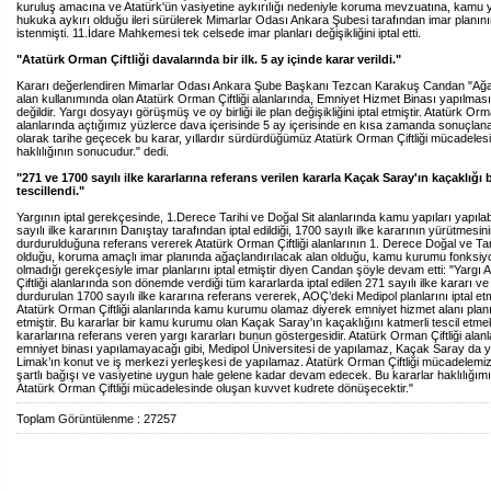
kuruluş amacına ve Atatürk'ün vasiyetine aykırılığı nedeniyle koruma mevzuatına, kamu 
hukuka aykırı olduğu ileri sürülerek Mimarlar Odası Ankara Şubesi tarafından imar planının
istenmişti. 11.İdare Mahkemesi tek celsede imar planları değişikliğini iptal etti.
"Atatürk Orman Çiftliği davalarında bir ilk. 5 ay içinde karar verildi."
Kararı değerlendiren Mimarlar Odası Ankara Şube Başkanı Tezcan Karakuş Candan "Ağa
alan kullanımında olan Atatürk Orman Çiftliği alanlarında, Emniyet Hizmet Binası yapılm
değildir. Yargı dosyayı görüşmüş ve oy birliği ile plan değişikliğini iptal etmiştir. Atatürk Orma
alanlarında açtığımız yüzlerce dava içerisinde 5 ay içerisinde en kısa zamanda sonuçla
olarak tarihe geçecek bu karar, yıllardır sürdürdüğümüz Atatürk Orman Çiftliği mücadelesi
haklılığının sonucudur." dedi.
"271 ve 1700 sayılı ilke kararlarına referans verilen kararla Kaçak Saray'ın kaçaklığı 
tescillendi."
Yargının iptal gerekçesinde, 1.Derece Tarihi ve Doğal Sit alanlarında kamu yapıları yapılab
sayılı ilke kararının Danıştay tarafından iptal edildiği, 1700 sayılı ilke kararının yürütmesin
durdurulduğuna referans vererek Atatürk Orman Çiftliği alanlarının 1. Derece Doğal ve Tari
olduğu, koruma amaçlı imar planında ağaçlandırılacak alan olduğu, kamu kurumu fonksi
olmadığı gerekçesiyle imar planlarını iptal etmiştir diyen Candan şöyle devam etti: "Yargı
Çiftliği alanlarında son dönemde verdiği tüm kararlarda iptal edilen 271 sayılı ilke kararı v
durdurulan 1700 sayılı ilke kararına referans vererek, AOÇ’deki Medipol planlarını iptal etm
Atatürk Orman Çiftliği alanlarında kamu kurumu olamaz diyerek emniyet hizmet alanı planın
etmiştir. Bu kararlar bir kamu kurumu olan Kaçak Saray'ın kaçaklığını katmerli tescil etmekt
kararlarına referans veren yargı kararları bunun göstergesidir. Atatürk Orman Çiftliği alan
emniyet binası yapılamayacağı gibi, Medipol Üniversitesi de yapılamaz, Kaçak Saray da 
Limak’ın konut ve iş merkezi yerleşkesi de yapılamaz. Atatürk Orman Çiftliği mücadelemiz
şartlı bağışı ve vasiyetine uygun hale gelene kadar devam edecek. Bu kararlar haklılığım
Atatürk Orman Çiftliği mücadelesinde oluşan kuvvet kudrete dönüşecektir."
Toplam Görüntülenme : 27257