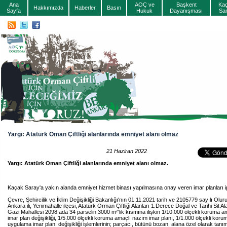
Ana
AOÇ ve
Başkent
Ka
Hakkımızda
Haberler
Basın
Sayfa
Hukuk
Dayanışması
Sa
Yargı: Atatürk Oman Çiftliği alanlarında emniyet alanı olmaz
21 Haziran 2022
Yargı: Atatürk Oman Çiftliği alanlarında emniyet alanı olmaz.
Kaçak Saray'a yakın alanda emniyet hizmet binası yapılmasına onay veren imar planları ipt
Çevre, Şehircilik ve İklim Değişikliği Bakanlığı'nın 01.11.2021 tarih ve 2105779 sayılı Olur
Ankara ili, Yenimahalle ilçesi, Atatürk Orman Çiftliği Alanları 1.Derece Doğal ve Tarihi Sit Al
Gazi Mahallesi 2098 ada 34 parselin 3000
m²
'lik kısmına ilişkin 1/10.000 ölçekli koruma 
imar plan değişikliği, 1/5.000 ölçekli koruma amaçlı nazım imar planı, 1/1.000 ölçekli kor
uygulama imar planı değişikliği işlemlerinin; parçacı, bütünü bozan, alana özel olarak tanım