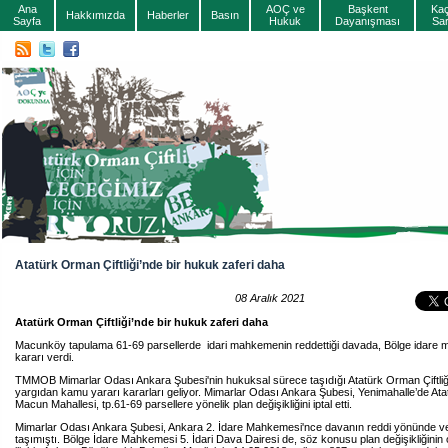
Ana
AOÇ ve
Başkent
Ka
Hakkımızda
Haberler
Basın
Sayfa
Hukuk
Dayanışması
Sa
Atatürk Orman Çiftliği’nde bir hukuk zaferi daha
08 Aralık 2021
Atatürk Orman Çiftliği’nde bir hukuk zaferi daha
Macunköy tapulama 61-69 parsellerde idari mahkemenin reddettiği davada, Bölge idare m
kararı verdi.
TMMOB Mimarlar Odası Ankara Şubesi'nin hukuksal sürece taşıdığı Atatürk Orman Çiftliği a
yargıdan kamu yararı kararları geliyor. Mimarlar Odası Ankara Şubesi, Yenimahalle’de Atat
Macun Mahallesi, tp.61-69 parsellere yönelik plan değişikliğini iptal etti.
Mimarlar Odası Ankara Şubesi, Ankara 2. İdare Mahkemesi'nce davanın reddi yönünde veri
taşımıştı. Bölge İdare Mahkemesi 5. İdari Dava Dairesi de, söz konusu plan değişikliğini