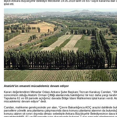
ilişkin Ankara Büyükşehir Belediye Meclisinin 14.05.2018 tarih ve 837 sayılı kararına dair
iptal etti.
Atatürk’ün emaneti mücadelemiz devam ediyor
Kararı değerlendiren Mimarlar Odası Ankara Şube Başkanı Tezcan Karakuş Candan, “30
sürecimizin olduğu Atatürk Orman Çiftliği alanlarında haklılığımız bir kez daha yargı tarafın
Tapulama 61 ve 69 parsele açtığımız davada Bölge İdare Mahkemesi iptal kararı verdi. At
mücadelemiz devam ediyor” dedi.
Candan, mahkeme gerekçesinde yer alan, “Çevre Bakanlığınca AOÇ arazisi dahilinde bu
parsellere yönelik ana planlama çalışmasında dava konusu planlama alanının da bulund
konusu alanın sit sınırı dışında olması sebebiyle Ankara Büyükşehir Belediyesince dava
gerçekleştirildiği, 61 ve 69 parsele sınır durumunda bulunan 7 ayrı parçada planlamanın gerç