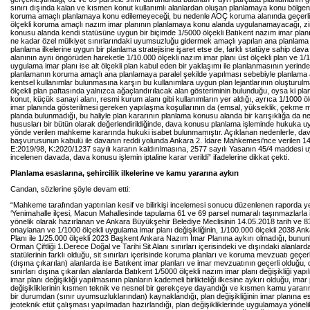
sınırı dışında kalan ve kısmen konut kullanımlı alanlardan oluşan planlamaya konu bölgen
koruma amaçlı planlamaya konu edilemeyeceği, bu nedenle AOÇ koruma alanında geçerli
ölçekli koruma amaçlı nazım imar planının planlamaya konu alanda uygulanamayacağı, zi
konusu alanda kendi statüsüne uygun bir biçimde 1/5000 ölçekli Batıkent nazım imar plan
ne kadar özel mülkiyet sınırlarındaki uyumsuzluğu gidermek amaçlı yapılan ana planlama
planlama ilkelerine uygun bir planlama stratejisine işaret etse de, farklı statüye sahip da
alanının aynı öngörüden hareketle 1/10.000 ölçekli nazım imar planı üst ölçekli plan ve 1/1
uygulama imar planı ise alt ölçekli plan kabul eden bir yaklaşımı ile planlanmasının yerinde
planlamanın koruma amaçlı ana planlamaya paralel şekilde yapılması sebebiyle planlama 
kentsel kullanımlar bulunmasına karşın bu kullanımlara uygun plan lejantlarının oluşturulm
ölçekli plan paftasında yalnızca ağaçlandırılacak alan gösteriminin bulunduğu, oysa ki pl
konut, küçük sanayi alanı, resmi kurum alanı gibi kullanımların yer aldığı, ayrıca 1/1000 ö
imar planında gösterilmesi gereken yapılaşma koşullarının da (emsal, yükseklik, çekme m
planda bulunmadığı, bu haliyle plan kararının planlama konusu alanda bir karışıklığa da ne
hususları bir bütün olarak değerlendirildiğinde, dava konusu planlama işleminde hukuka u
yönde verilen mahkeme kararında hukuki isabet bulunmamıştır. Açıklanan nedenlerle, dava
başvurusunun kabulü ile davanın reddi yolunda Ankara 2. İdare Mahkemesi'nce verilen 14
E:2019/98, K:2020/1237 sayılı kararın kaldırılmasına, 2577 sayılı Yasanın 45/4 maddesi 
incelenen davada, dava konusu işlemin iptaline karar verildi” ifadelerine dikkat çekti.
Planlama esaslarına, şehircilik ilkelerine ve kamu yararına aykırı
Candan, sözlerine şöyle devam etti:
“Mahkeme tarafından yaptırılan kesif ve bilirkişi incelemesi sonucu düzenlenen raporda ye
‘Yenimahalle ilçesi, Macun Mahallesinde tapulama 61 ve 69 parsel numaralı taşınmazlarla iht
yönelik olarak hazırlanan ve Ankara Büyükşehir Belediye Meclisinin 14.05.2018 tarih ve 83
onaylanan ve 1/1000 ölçekli uygulama imar planı değişikliğinin, 1/100.000 ölçekli 2038 A
Planı ile 1/25.000 ölçekli 2023 Başkent Ankara Nazım İmar Planına aykırı olmadığı, bununla
Orman Çiftliği 1.Derece Doğal ve Tarihi Sit Alanı sınırları içerisindeki ve dışındaki alanlar
statülerinin farklı olduğu, sit sınırları içerisinde koruma planları ve koruma mevzuatı geçerl
(dışına çıkarılan) alanlarda ise Batıkent imar planları ve imar mevzuatının geçerli olduğu, d
sınırları dışına çıkarılan alanlarda Batıkent 1/5000 ölçekli nazım imar planı değişikliği y
imar planı değişikliği yapılmasının planların kademeli birlikteliği ilkesine aykırı olduğu, imar 
değişikliklerinin kısmen teknik ve nesnel bir gerekçeye dayandığı ve kısmen kamu yararın
bir durumdan (sınır uyumsuzluklarından) kaynaklandığı, plan değişikliğinin imar planına es
jeoteknik etüt çalışması yapılmadan hazırlandığı, plan değişikliklerinde uygulamaya yöneli