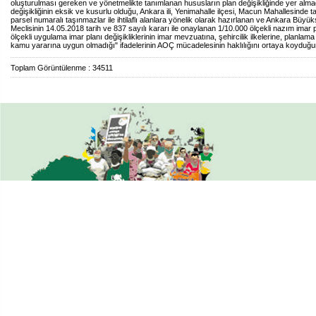
oluşturulması gereken ve yönetmelikte tanımlanan hususların plan değişikliğinde yer almad
değişikliğinin eksik ve kusurlu olduğu, Ankara ili, Yenimahalle ilçesi, Macun Mahallesinde
parsel numaralı taşınmazlar ile ihtilaflı alanlara yönelik olarak hazırlanan ve Ankara Büyü
Meclisinin 14.05.2018 tarih ve 837 sayılı kararı ile onaylanan 1/10.000 ölçekli nazım imar 
ölçekli uygulama imar planı değişikliklerinin imar mevzuatına, şehircilik ilkelerine, planlam
kamu yararına uygun olmadığı" ifadelerinin AOÇ mücadelesinin haklılığını ortaya koyduğunu
Toplam Görüntülenme : 34511