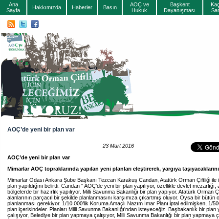
Ana
AOÇ ve
Başkent
Ka
Hakkımızda
Haberler
Basın
Sayfa
Hukuk
Dayanışması
Sa
AOÇ’de yeni bir plan var
23 Mart 2016
AOÇ’de yeni bir plan var
Mimarlar AOÇ topraklarında yapılan yeni planları eleştirerek, yargıya taşıyacakların
Mimarlar Odası Ankara Şube Başkanı Tezcan Karakuş Candan, Atatürk Orman Çiftliği ile ilgi
plan yapıldığını belirtti. Candan “ AOÇ’de yeni bir plan yapılıyor, özellikle devlet mezarlığı,
bölgelerde bir hazırlık yapılıyor. Milli Savunma Bakanlığı bir plan yapıyor. Atatürk Orman Çif
alanlarının parçacıl bir şekilde planlanmasını karşımıza çıkartmış oluyor. Oysa bir bütün 
planlanması gerekiyor. 1/10.000’lik Koruma Amaçlı Nazım İmar Planı iptal edilmişken, 1/5000
plan içerisindeler. Planları Milli Savunma Bakanlığı’ndan isteyeceğiz. Başbakanlık bir pla
çalışıyor, Belediye bir plan yapmaya çalışıyor, Milli Savunma Bakanlığı bir plan yapmaya 