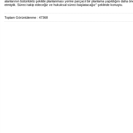
alanlarının bütünlüklü şekilde planlanması yerine parçacıl bir planlama yapıldığını daha ön
etmiştik. Süreci takip edeceğiz ve hukuksal süreci başlatacağız” şeklinde konuştu.
Toplam Görüntülenme : 47368