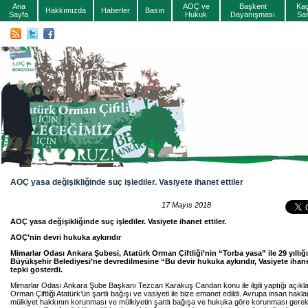
Ana
AOÇ ve
Başkent
Ka
Hakkımızda
Haberler
Basın
Sayfa
Hukuk
Dayanışması
Sa
AOÇ yasa değişikliğinde suç işlediler. Vasiyete ihanet ettiler
17 Mayıs 2018
AOÇ yasa değişikliğinde suç işlediler. Vasiyete ihanet ettiler.
AOÇ’nin devri hukuka aykırıdır
Mimarlar Odası Ankara Şubesi, Atatürk Orman Çiftliği’nin “Torba yasa” ile 29 yıllı
Büyükşehir Belediyesi’ne devredilmesine “Bu devir hukuka aykırıdır, Vasiyete ihane
tepki gösterdi.
Mimarlar Odası Ankara Şube Başkanı Tezcan Karakuş Candan konu ile ilgili yaptığı açıkl
Orman Çiftliği Atatürk’ün şartlı bağışı ve vasiyeti ile bize emanet edildi. Avrupa insan hak
mülkiyet hakkının korunması ve mülkiyetin şartlı bağışa ve hukuka göre korunması gerek