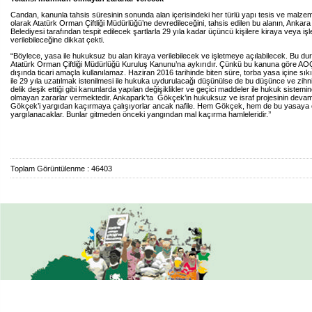
Candan, kanunla tahsis süresinin sonunda alan içerisindeki her türlü yapı tesis ve malzem
olarak Atatürk Orman Çiftliği Müdürlüğü’ne devredileceğini, tahsis edilen bu alanın, Ankar
Belediyesi tarafından tespit edilecek şartlarla 29 yıla kadar üçüncü kişilere kiraya veya i
verilebileceğine dikkat çekti.
“Böylece, yasa ile hukuksuz bu alan kiraya verilebilecek ve işletmeye açılabilecek. Bu du
Atatürk Orman Çiftliği Müdürlüğü Kuruluş Kanunu’na aykırıdır. Çünkü bu kanuna göre AOÇ
dışında ticari amaçla kullanılamaz. Haziran 2016 tarihinde biten süre, torba yasa içine sık
ile 29 yıla uzatılmak istenilmesi ile hukuka uydurulacağı düşünülse de bu düşünce ve zihni
delik deşik ettiği gibi kanunlarda yapılan değişiklikler ve geçici maddeler ile hukuk sistemi
olmayan zararlar vermektedir. Ankapark’ta Gökçek’in hukuksuz ve israf projesinin devaml
Gökçek’i yargıdan kaçırmaya çalışıyorlar ancak nafile. Hem Gökçek, hem de bu yasaya 
yargılanacaklar. Bunlar gitmeden önceki yangından mal kaçırma hamleleridir.’’
Toplam Görüntülenme : 46403