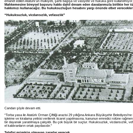
emanet edilen Atatürk’ün mülkiyeti, şartlı bağışa ve vasiyete ve hukuka göre kullanılmıyor
Mahkemesine bireysel başvuru hakkı dahil devam eden davalarımızla birlikte her t
hakkımızı kullanacağız. Bu hukuksuzluğun hesabını yargı önünde elbet verecekler
“Hukuksuzluk, vicdansızlık, vefasızlık”
Candan şöyle devam etti.
“Torba yasa ile
Atatürk Orman Çiftliği arazisi 29 yıllığına Ankara Büyükşehir Belediyesi'ne 
işletme ve kiralama yetkisi verilerek ticaret yapılmasına, kanunun emredici rolüne rağme
bir dayanak yaratılmaya çalışıldı. Bu çok büyük bir suçtur. Hukuksuzluk, vicdansızlık, ve
el kaldıranların ortak paydasıdır."
Telafisi mümkün olmayan zararlar verecek