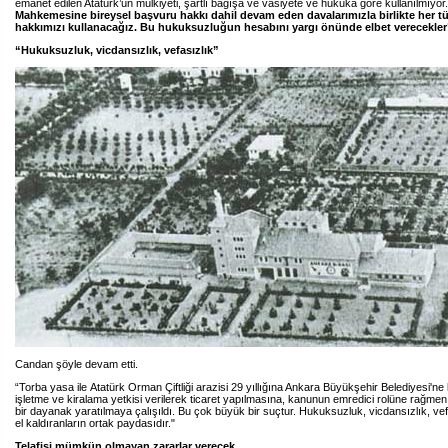
emanet edilen Atatürk’ün mülkiyeti, şartlı bağışa ve vasiyete ve hukuka göre kullanılmıyor
Mahkemesine bireysel başvuru hakkı dahil devam eden davalarımızla birlikte her t
hakkımızı kullanacağız. Bu hukuksuzluğun hesabını yargı önünde elbet verecekler
“Hukuksuzluk, vicdansızlık, vefasızlık”
Candan şöyle devam etti.
“Torba yasa ile
Atatürk Orman Çiftliği arazisi 29 yıllığına Ankara Büyükşehir Belediyesi'ne 
işletme ve kiralama yetkisi verilerek ticaret yapılmasına, kanunun emredici rolüne rağme
bir dayanak yaratılmaya çalışıldı. Bu çok büyük bir suçtur. Hukuksuzluk, vicdansızlık, ve
el kaldıranların ortak paydasıdır."
Telafisi mümkün olmayan zararlar verecek