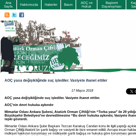
Ana
AOÇ ve
Başkent
Ka
Hakkımızda
Haberler
Basın
Sayfa
Hukuk
Dayanışması
Sa
AOÇ yasa değişikliğinde suç işlediler. Vasiyete ihanet ettiler
17 Mayıs 2018
AOÇ yasa değişikliğinde suç işlediler. Vasiyete ihanet ettiler.
AOÇ’nin devri hukuka aykırıdır
Mimarlar Odası Ankara Şubesi, Atatürk Orman Çiftliği’nin “Torba yasa” ile 29 yıllı
Büyükşehir Belediyesi’ne devredilmesine “Bu devir hukuka aykırıdır, Vasiyete ihane
tepki gösterdi.
Mimarlar Odası Ankara Şube Başkanı Tezcan Karakuş Candan konu ile ilgili yaptığı açıkl
Orman Çiftliği Atatürk’ün şartlı bağışı ve vasiyeti ile bize emanet edildi. Avrupa insan hak
mülkiyet hakkının korunması ve mülkiyetin şartlı bağışa ve hukuka göre korunması gerek