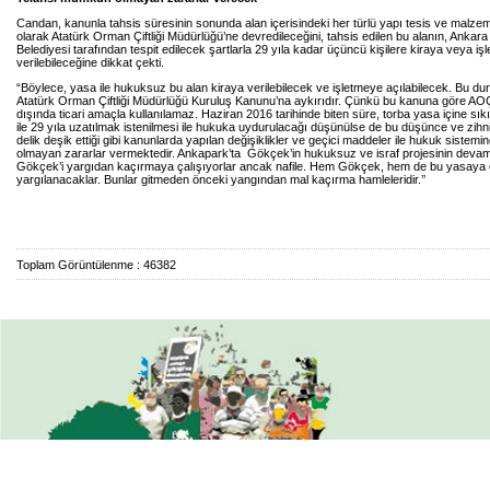
Candan, kanunla tahsis süresinin sonunda alan içerisindeki her türlü yapı tesis ve malzem
olarak Atatürk Orman Çiftliği Müdürlüğü’ne devredileceğini, tahsis edilen bu alanın, Ankar
Belediyesi tarafından tespit edilecek şartlarla 29 yıla kadar üçüncü kişilere kiraya veya i
verilebileceğine dikkat çekti.
“Böylece, yasa ile hukuksuz bu alan kiraya verilebilecek ve işletmeye açılabilecek. Bu du
Atatürk Orman Çiftliği Müdürlüğü Kuruluş Kanunu’na aykırıdır. Çünkü bu kanuna göre AOÇ
dışında ticari amaçla kullanılamaz. Haziran 2016 tarihinde biten süre, torba yasa içine sık
ile 29 yıla uzatılmak istenilmesi ile hukuka uydurulacağı düşünülse de bu düşünce ve zihni
delik deşik ettiği gibi kanunlarda yapılan değişiklikler ve geçici maddeler ile hukuk sistemi
olmayan zararlar vermektedir. Ankapark’ta Gökçek’in hukuksuz ve israf projesinin devaml
Gökçek’i yargıdan kaçırmaya çalışıyorlar ancak nafile. Hem Gökçek, hem de bu yasaya 
yargılanacaklar. Bunlar gitmeden önceki yangından mal kaçırma hamleleridir.’’
Toplam Görüntülenme : 46382