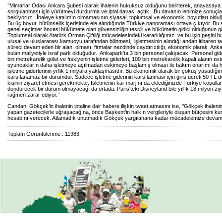
‘’Mimarlar Odası Ankara Şubesi olarak ihalenin hukuksuz olduğunu belirterek, anayasaya a
sorgulanması için yürütmeyi durdurma ve iptal davası açtık. Bu davanın lehimize sonuçl
bekliyoruz. İhaleye katılımın olmamasının siyasal, toplumsal ve ekonomik boyutları old
Bu üç boyut bütünsellik içerisinde ele alındığında Türkiye panoraması ortaya çıkıyor. Bu 
genel seçimler öncesi hükümete olan güvensizliğin tescili ve hükümetin gidici olduğunun g
Toplumsal olarak Atatürk Orman Çiftliği mücadelesindeki kararlılığımız ve bu işin peşini
ulusal ve uluslararası kamuoyu tarafından bilinmesi, işletmesinin alındığı andan itibaren t
süreci devam eden bir alan olması, firmalar nezdinde caydırıcılığı, ekonomik olarak Anka
bulan maliyetiyle israf park olduğudur. Ankapark'ta 3 bin personel çalışacak. Personel gider
bin metrekarelik gölet ve fıskiyenin işletme giderleri, 100 bin metrekarelik kapalı alanın ısıt
oyuncakların daha işletmeye açılmadan eskimeye başlamış olması ile bakım onarımı da 
işletme giderlerinin yıllık 1 milyara yaklaşmasıdır. Bu ekonomik olarak bir çöküş yaşadığı
karşılanamaz bir durumdur. Sadece işletme giderinin karşılanması için giriş ücreti 50 TL d
kişinin ziyaret etmesi gerekmekte. İşletmenin kar marjını da eklediğinizde Türkiye koşullar
döndürecek bir durum olmayacağı da ortada. Paris'teki Disneyland bile yıllık 18 milyon ziy
rağmen zarar ediyor.’’
Candan, Gökçek’in ihalenin iptaline dair habere ilişkin tweet atmasını ise, ''Gökçek ihalenin 
yapan gazetecilerle uğraşacağına, önce Başkent’in halkın vergileriyle oluşan bütçesini k
hesabını verecek. Atlamadık unutmadık Gökçek yargılanana kadar mücadelemize devam e
Toplam Görüntülenme : 11983