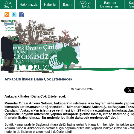
Ana
AOÇ ve
Başkent
Ka
Hakkımızda
Haberler
Basın
Sayfa
Hukuk
Dayanışması
Sa
Ankapark İhalesi Daha Çok Ertelenecek
18 Haziran 2018
Ankapark İhalesi Daha Çok Ertelenecek
Mimarlar Odası Ankara Şubesi, Ankapark’ın işletmesi için bayram arifesinde yapıla
kimsenin katılmamasını değerlendirdi. Mimarlar Odası Ankara Şube Başkanı Tezc
Candan, ''Ankapark’ın işletmeye verilmesi için 29 yıllığına uzatılması hukuksuzdu
içerisinde, bayram arifesinde yapılan Ankapark işletme ihalesi, kimse katılmadığı iç
İhanetin ihalesi olmaz. Bu nedenle bu ihale daha çok ertelenecek'' dedi.
Buyük kamu israfı ile Başkent’in kara deliği haline gelen Ankapark ın her işlemini takibe a
Ankara Şubesi, Ankapark’ın işletmesi için bayram arifesinde yapılan ihaleye kimsenin kat
nedenle de ihalenin ertelenmesini değerlendirdi.