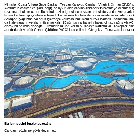
Mimarlar Odası Ankara Şube Başkanı Tezcan Karakuş Candan, ‘’Atatürk Orman Çiftliği’n
Atatürk’ün vasiyeti ve şartlı bağışına aykırı olan yapılan Ankapark’ın işletmeye verilmesi içi
uzatılması hukuksuzdur. Bu hukuksuzluk içerisinde bayram arifesinde yapılan Ankapark i
kimse katılmadığı için ihale ertelendi. Bu nedenle bu ihale daha çok ertelenecek. Atatürk O
Ankapark yapılması ve onun işletmeye verilmesi hukuksuzdur ve ihanettir. İhanetinde ihal
da ihale yapanın ve alanın üzerine kalır. 15 gün sonra ihanetin ihalesi olmaz çağrısıyla A
olarak bizde orda olacağız. Firmaların akılları varsa bu ihaleye katılmazlar. Ankapark al
arındırılarak Atatürk Orman Çiftliği'ne (AOÇ) iade edilmeli, Gökçek ve Tuna yargılanmalıdı
Bu işin peşini bırakmayacağız
Candan, sözlerine şöyle devam etti: