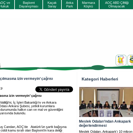
AOÇ ve
Başkent
Kaçak
Anka
Marmara
AOÇ ABD Çiftliği
Hukuk
Dayanışması
Saray
Park
Köşkü
Olmayacak
çılmasına izin vermeyin’ çağrısı
Kategori Haberleri
19
sına izin vermeyin’ çağrısı
liği’ni, İç İşleri Bakanlığı’nı ve Ankara
 Odası Ankara Şubesi, yetkili kurumlara
durumunda halkın can ve mal ve güvenliğini
yarısında bulundu.
Meslek Odaları’ndan Ankapark
değerlendirmesi
ş Candan, AOÇ’de Atatürk’ün şartlı bağışına
ciddi kamu israfı olan Başkent’in kara deliği
Meslek Odaları, Ankapark’ı 10 milyon