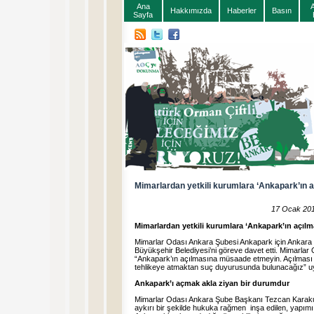
Ana
Hakkımızda
Haberler
Basın
Sayfa
Mimarlardan yetkili kurumlara ‘Ankapark’ın a
17 Ocak 20
Mimarlardan yetkili kurumlara ‘Ankapark’ın açılma
Mimarlar Odası Ankara Şubesi Ankapark için Ankara Vali
Büyükşehir Belediyesi’ni göreve davet etti. Mimarlar
“Ankapark’ın açılmasına müsaade etmeyin. Açılması 
tehlikeye atmaktan suç duyurusunda bulunacağız” u
Ankapark’ı açmak akla ziyan bir durumdur
Mimarlar Odası Ankara Şube Başkanı Tezcan Karaku
aykırı bir şekilde hukuka rağmen inşa edilen, yapımı 