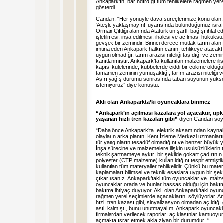
Ankapark’ın, barındırdığı tüm tehlikelere rağmen yer
gösterdi.
Candan, “Her yönüyle dava süreçlerimize konu olan,
‘Ateşle yaklaşmayın!’ uyarısında bulunduğumuz israfpa
Orman Çiftliği alanında Atatürk’ün şartlı bağışı ihlal 
işletilmesi, inşa edilmesi, ihalesi ve açılması hukuks
gevşek bir zemindir. Birinci derece mutlak tarım ala
imtina eden Ankapark halkın canını tehlikeye atacaktı
uygun olmadığı, tarım arazisi niteliği taşıdığı ve zem
kanıtlanmıştır. Ankapark’ta kullanılan malzemelere ili
kapısı kulelerinde, kubbelerde ciddi bir çökme olduğu
tamamen zeminin yumuşaklığı, tarım arazisi niteliği
Aşırı yağış durumu sonrasında taban suyunun yüks
istemiyoruz” diye konuştu.
Aklı olan Ankaparkta’ki oyuncaklara binmez
“Ankapark’ın açılması kazalara yol açacaktır, tıpk
yaşanan hızlı tren kazaları gibi”
diyen Candan şöyl
“Daha önce Ankapark’ta elektrik aksamından kaynaklı
olayların arka planını Kent İzleme Merkezi uzmanlar
tür yangınların tesadüf olmadığını ve benzer büyük ya
İnşa sürecine ve malzemelere ilişkin usulsüzlüklerin t
teknik şartnameye aykırı bir şekilde gokart çadırın
polyester (CTP malzeme) kullanıldığını tespit etmiştik
kullanılan tüm materyaller tehlikelidir. Çünkü bu mate
kaplamaları bilimsel ve teknik esaslara uygun bir şek
çıkarırsanız. Ankapark’taki tüm oyuncaklar ve malze
oyuncaklar orada ve bunlar hassas olduğu için bakım
bakıma ihtiyaç duyuyor. Aklı olan Ankapark'taki oyun
rağmen yerel seçimlerde açacaklarını söylüyorlar. Ank
hızlı tren kazası gibi, sinyalizasyon olmadan açıld
asılı kalmıştı, bunu unutmayalım. Ankapark oyuncaklar
firmalardan verilecek raporları açıklasınlar kamuoyun
açmakta ısrar etmek akla ziyan bir durumdur. “