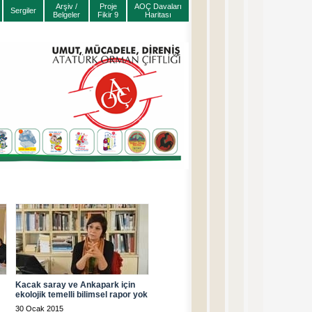
Arşiv /
Proje
AOÇ Davaları
Sergiler
Belgeler
Fikir 9
Haritası
Kacak saray ve Ankapark için
ekolojik temelli bilimsel rapor yok
30 Ocak 2015