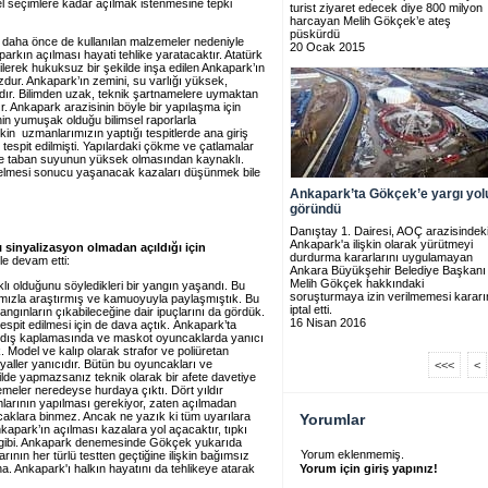
el seçimlere kadar açılmak istenmesine tepki
turist ziyaret edecek diye 800 milyon
harcayan Melih Gökçek’e ateş
püskürdü
 daha önce de kullanılan malzemeler nedeniyle
20 Ocak 2015
rkın açılması hayati tehlike yaratacaktır. Atatürk
edilerek hukuksuz bir şekilde inşa edilen Ankapark’ın
uzdur. Ankapark’ın zemini, su varlığı yüksek,
nıdır. Bilimden uzak, teknik şartnamelere uymaktan
r. Ankapark arazisinin böyle bir yapılaşma için
inin yumuşak olduğu bilimsel raporlarla
şkin uzmanlarımızın yaptığı tespitlerde ana giriş
 tespit edilmişti. Yapılardaki çökme ve çatlamalar
 ve taban suyunun yüksek olmasından kaynaklı.
elmesi sonucu yaşanacak kazaları düşünmek bile
Ankapark’ta Gökçek’e yargı yol
göründü
Danıştay 1. Dairesi, AOÇ arazisindek
Ankapark'a ilişkin olarak yürütmeyi
ı sinyalizasyon olmadan açıldığı için
durdurma kararlarını uygulamayan
e devam etti:
Ankara Büyükşehir Belediye Başkanı
Melih Gökçek hakkındaki
 olduğunu söyledikleri bir yangın yaşandı. Bu
soruşturmaya izin verilmemesi kararı
ımızla araştırmış ve kamuoyuyla paylaşmıştık. Bu
iptal etti.
ngınların çıkabileceğine dair ipuçlarını da gördük.
16 Nisan 2016
espit edilmesi için de dava açtık. Ankapark’ta
ın dış kaplamasında ve maskot oyuncaklarda yanıcı
. Model ve kalıp olarak strafor ve poliüretan
ryaller yanıcıdır. Bütün bu oyuncakları ve
<<<
<
ilde yapmazsanız teknik olarak bir afete davetiye
meler neredeyse hurdaya çıktı. Dört yıldır
larının yapılması gerekiyor, zaten açılmadan
caklara binmez. Ancak ne yazık ki tüm uyarılara
Yorumlar
apark’ın açılması kazalara yol açacaktır, tıpkı
ığı gibi. Ankapark denemesinde Gökçek yukarıda
Yorum eklenmemiş.
ının her türlü testten geçtiğine ilişkin bağımsız
a. Ankapark'ı halkın hayatını da tehlikeye atarak
Yorum için giriş yapınız!