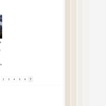
u
i
nı
2
3
4
5
6
7