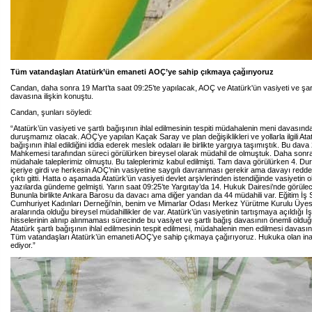
Tüm vatandaşları Atatürk’ün emaneti AOÇ’ye sahip çıkmaya çağırıyoruz
Candan, daha sonra 19 Mart’ta saat 09:25’te yapılacak, AOÇ ve Atatürk'ün vasiyeti ve şartl
davasına ilişkin konuştu.
Candan, şunları söyledi:
“Atatürk’ün vasiyeti ve şartlı bağışının ihlal edilmesinin tespiti müdahalenin meni davasınd
duruşmamız olacak. AOÇ’ye yapılan Kaçak Saray ve plan değişiklikleri ve yollarla ilgili Atat
bağışının ihlal edildiğini iddia ederek meslek odaları ile birlikte yargıya taşımıştık. Bu dav
Mahkemesi tarafından süreci görülürken bireysel olarak müdahil de olmuştuk. Daha sonra
müdahale taleplerimiz olmuştu. Bu taleplerimiz kabul edilmişti. Tam dava görülürken 4. 
içeriye girdi ve herkesin AOÇ’nin vasiyetine saygılı davranması gerekir ama davayı redd
çıktı gitti. Hatta o aşamada Atatürk’ün vasiyeti devlet arşivlerinden istendiğinde vasiyetin 
yazılarda gündeme gelmişti. Yarın saat 09:25’te Yargıtay’da 14. Hukuk Dairesi’nde görüle
Bununla birlikte Ankara Barosu da davacı ama diğer yandan da 44 müdahili var. Eğitim İş 
Cumhuriyet Kadınları Derneği’nin, benim ve Mimarlar Odası Merkez Yürütme Kurulu Üyesi
aralarında olduğu bireysel müdahillikler de var. Atatürk’ün vasiyetinin tartışmaya açıldığı 
hisselerinin alınıp alınmaması sürecinde bu vasiyet ve şartlı bağış davasının önemli old
Atatürk şartlı bağışının ihlal edilmesinin tespit edilmesi, müdahalenin men edilmesi davası
Tüm vatandaşları Atatürk’ün emaneti AOÇ’ye sahip çıkmaya çağırıyoruz. Hukuka olan i
ediyor.”