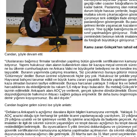
geçtiği roller coaster fotoğraflarını 
kadar baktık. Paslanmış olan nokta
durum böyle hassas yerlerde, bugün
mutlaka sıkıntı çıkartacağının göste
çürümeye terk edildiğini ifade etmiş
paslandığının göstergesidir. Bu pas
gelmesi ileride yaşanacak kazaların
veriyor. Yine işçiliğe baktığımızda im
sınıf yapılmadığını görüyoruz. Roll
zeminindeki betonun teknik imalatın
da fotoğrafı büyüttükçe görüyoruz.”
Kamu zararı Gökçek’ten tahsil ed
Candan, şöyle devam etti:
“Uluslararası bağımsız firmalar tarafından yapılmış bütün güvenlik sertifikalarının kamuo
istiyoruz. Yapımı hukuksuz olan alanın kullanılırken olası bir kazaya meyal verecek süre
ne bu ülkenin cumhurbaşkanı ne Ankara Valisi ne büyükşehir belediyesi ne de kendine ins
taşıyabilir. Buranın yapımında çalışmış insanlara, ‘Siz çocuklarınızı buraya götürür müsü
‘Götürmeyiz’ dediler. Bunun üzerine söylenecek hiçbir şey yok. Hukuksuz bir şekilde yeşil a
Hayvanat bahçesi tarumar edildi ve büyük kamu zararı yaşatıldı. Burada yapılması gerek
kaza olmadan buranın tasfiye edilmesidir. Buraya harcanan yaklaşık 3 milyar lira ve beled
harcadıklarını da eklediğimizde bu rakam 5,6 milyar lirayı bulacaktır. Bu meblağ Gökçek’i
tazmin edilmelidir. Ankapark alanı AOÇ’ye verilerek, gerçek işlevine döndürülmelidir. Ekono
düşündüğümüzde halkımızın ihtiyacı sağlıklı gıdaya erişmektir. Bir deha bunu öngörmüşk
demir yığınını koyuyorsunuz. Bu akıl dışıdır.”
Candan bugüne gelen süreci ise şöyle anlattı:
“Defalarca Ankapark’a açtığımız davalara ilişkin bilgileri kamuoyuna vermiştik. Yaklaşık 3
AOÇ arazisi olduğu için herhangi bir şekilde ticaret yapılamayacağı yazılıyken, 10 yıllığına
29 yıllığına uzatıldı ve bir işletmeye verildi. Bu işletme aracılığıyla da faaliyete geçecek.
imalatları ile ilgili de sıkıntılı sürecin yaşandığını ve tespit davası açtığımızı bu tespit dava
reddedildiğini belirtmiştik. Bu oyuncakların 5 yıllık ömrünü doldurduğunu ve çürümeye yol
güvenlik sertifikalarının kamuoyuna açıklama yapılmadan açılmasının da sıkıntılı olduğu
duyurusunda bulunacağımızı dile getirmiştik. 20 Mart’ta tam da 31 Mart yerel seçimlerinin 