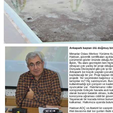
Ankapark baştan ölü doğmuş bir 
Mimarlar Odası Merkez Yürütme Kur
Hakkan, güvenlik sertifikaları açık
çürümenin gözler önünde olduğu Ank
ilişkin, ”Bu alanı gezmiştim ben hiç
olmayan çok yanlış bir proje olduğ
Dünyada Disneyland gibi çok iyi bir 
Ankapark ise küçük yaştaki çocuklar
kaybolacağı bir yer. Proje baştan ö
projedir. Yer seçiminden bağımsız ün
tartıştılar mı? Hiç sanmıyorum. Bur
kullanılmadığı için çürüyen ve kader
oyuncaklar var. Hatırlarsanız roll
sürüşünde Gökçek havada asılı kalm
olarak buranın bataklık olması, kull
korezyona uğraması ciddi bir güven
Yaşanacak bir kazada kimse bunun 
kalkamaz. Halkımıza uyarıda bulun
Hakkan AOÇ ve Atatürk'ün vasiyeti v
ihlal davasına dair ise şunları ifade e