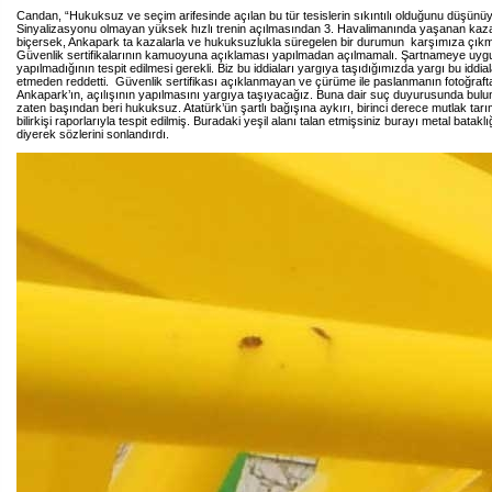
Candan, “Hukuksuz ve seçim arifesinde açılan bu tür tesislerin sıkıntılı olduğunu düşünü
Sinyalizasyonu olmayan yüksek hızlı trenin açılmasından 3. Havalimanında yaşanan kaz
biçersek, Ankapark ta kazalarla ve hukuksuzlukla süregelen bir durumun karşımıza çı
Güvenlik sertifikalarının kamuoyuna açıklaması yapılmadan açılmamalı. Şartnameye uygu
yapılmadığının tespit edilmesi gerekli. Biz bu iddiaları yargıya taşıdığımızda yargı bu iddial
etmeden reddetti. Güvenlik sertifikası açıklanmayan ve çürüme ile paslanmanın fotoğraft
Ankapark’ın, açılışının yapılmasını yargıya taşıyacağız. Buna dair suç duyurusunda bu
zaten başından beri hukuksuz. Atatürk’ün şartlı bağışına aykırı, birinci derece mutlak tarı
bilirkişi raporlarıyla tespit edilmiş. Buradaki yeşil alanı talan etmişsiniz burayı metal batakl
diyerek sözlerini sonlandırdı.