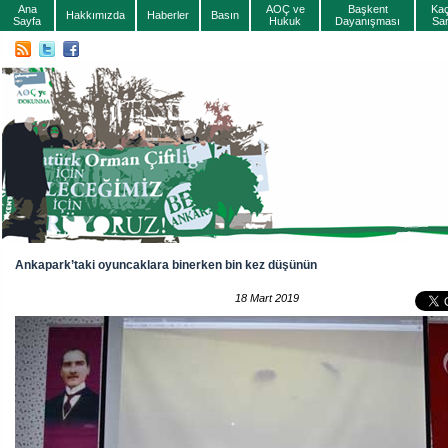
Ana
AOÇ ve
Başkent
Ka
Hakkımızda
Haberler
Basın
Sayfa
Hukuk
Dayanışması
Sa
Ankapark’taki oyuncaklara binerken bin kez düşünün
18 Mart 2019