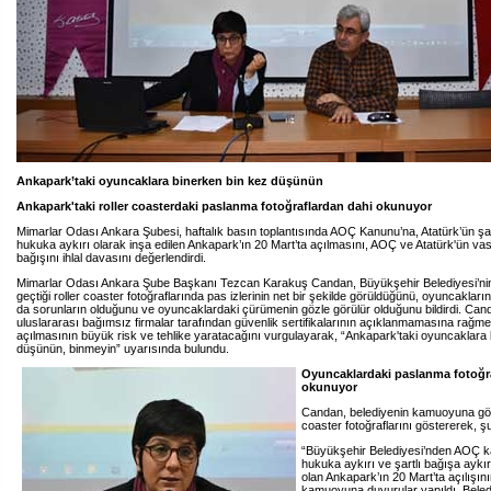
Ankapark’taki oyuncaklara binerken bin kez düşünün
Ankapark'taki roller coasterdaki paslanma fotoğraflardan dahi okunuyor
Mimarlar Odası Ankara Şubesi, haftalık basın toplantısında AOÇ Kanunu’na, Atatürk’ün şar
hukuka aykırı olarak inşa edilen Ankapark’ın 20 Mart’ta açılmasını, AOÇ ve Atatürk'ün vasi
bağışını ihlal davasını değerlendirdi.
Mimarlar Odası Ankara Şube Başkanı Tezcan Karakuş Candan, Büyükşehir Belediyesi’n
geçtiği roller coaster fotoğraflarında pas izlerinin net bir şekilde görüldüğünü, oyuncakları
da sorunların olduğunu ve oyuncaklardaki çürümenin gözle görülür olduğunu bildirdi. C
uluslararası bağımsız firmalar tarafından güvenlik sertifikalarının açıklanmamasına rağm
açılmasının büyük risk ve tehlike yaratacağını vurgulayarak, “Ankapark'taki oyuncaklara
düşünün, binmeyin” uyarısında bulundu.
Oyuncaklardaki paslanma fotoğra
okunuyor
Candan, belediyenin kamuoyuna gönd
coaster fotoğraflarını göstererek, şu
“Büyükşehir Belediyesi’nden AOÇ 
hukuka aykırı ve şartlı bağışa aykır
olan Ankapark’ın 20 Mart’ta açılışın
kamuoyuna duyurular yapıldı. Bele