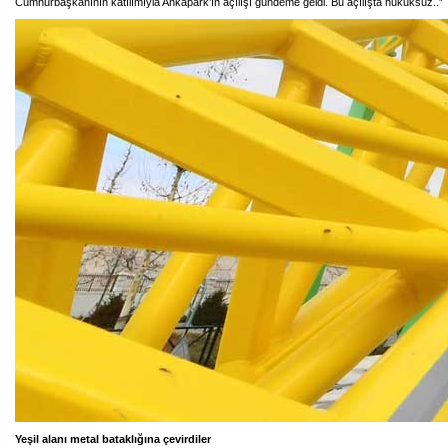
Cumhurbaşkanının katılımıyla Ankapark’ın açılışı gündeme geldi. Bu açılışta hukuksuz..”
Yeşil alanı metal bataklığına çevirdiler