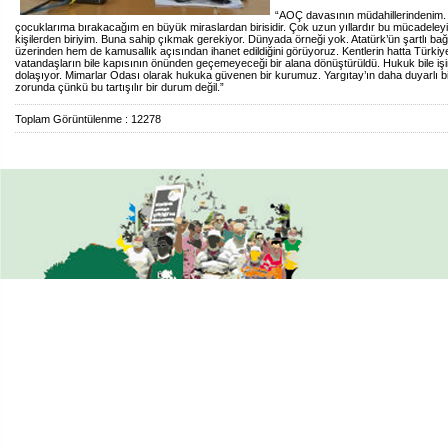
“AOÇ davasının müdahillerindenim. 
çocuklarıma bırakacağım en büyük miraslardan birisidir. Çok uzun yıllardır bu mücadeley
kişilerden biriyim. Buna sahip çıkmak gerekiyor. Dünyada örneği yok. Atatürk’ün şartlı 
üzerinden hem de kamusallık açısından ihanet edildiğini görüyoruz. Kentlerin hatta Türki
vatandaşların bile kapısının önünden geçemeyeceği bir alana dönüştürüldü. Hukuk bile işi
dolaşıyor. Mimarlar Odası olarak hukuka güvenen bir kurumuz. Yargıtay’ın daha duyarlı b
zorunda çünkü bu tartışılır bir durum değil.”
Toplam Görüntülenme : 12278