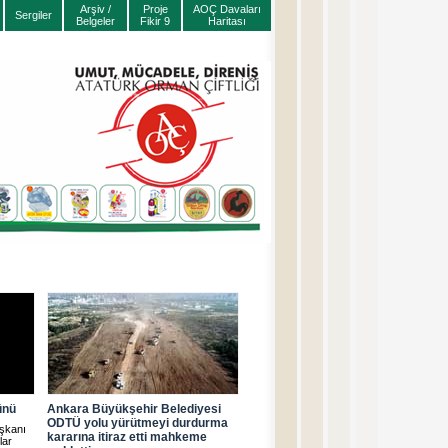
Arşiv /
Proje
AOÇ Davaları
Sergiler
Belgeler
Fikir 9
Haritası
ünü
Ankara Büyükşehir Belediyesi
ODTÜ yolu yürütmeyi durdurma
şkanı
kararına itiraz etti mahkeme
lar