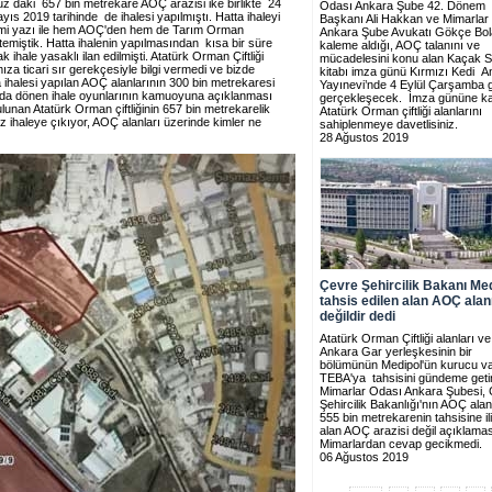
z daki 657 bin metrekare AOÇ arazisi ike birlikte 24
Odası Ankara Şube 42. Dönem
ıs 2019 tarihinde de ihalesi yapılmıştı. Hatta ihaleyi
Başkanı Ali Hakkan ve Mimarlar
smi yazı ile hem AOÇ'den hem de Tarım Orman
Ankara Şube Avukatı Gökçe Bola
istemiştik. Hatta ihalenin yapılmasından kısa bir süre
kaleme aldığı, AOÇ talanını ve
ale yasaklı ilan edilmişti. Atatürk Orman Çiftliği
mücadelesini konu alan Kaçak 
ıza ticari sır gerekçesiyle bilgi vermedi ve bizde
kitabı imza günü Kırmızı Kedi A
 ihalesi yapılan AOÇ alanlarının 300 bin metrekaresi
Yayınevi’nde 4 Eylül Çarşamba 
ında dönen ihale oyunlarının kamuoyuna açıklanması
gerçekleşecek. İmza gününe ka
ulunan Atatürk Orman çiftliğinin 657 bin metrekarelik
Atatürk Orman çiftliği alanlarını
kez ihaleye çıkıyor, AOÇ alanları üzerinde kimler ne
sahiplenmeye davetlisiniz.
28 Ağustos 2019
Çevre Şehircilik Bakanı Med
tahsis edilen alan AOÇ alan
değildir dedi
Atatürk Orman Çiftliği alanları ve
Ankara Gar yerleşkesinin bir
bölümünün Medipol'ün kurucu va
TEBA'ya tahsisini gündeme geti
Mimarlar Odası Ankara Şubesi,
Şehircilik Bakanlığı'nın AOÇ ala
555 bin metrekarenin tahsisine ili
alan AOÇ arazisi değil açıklama
Mimarlardan cevap gecikmedi.
06 Ağustos 2019