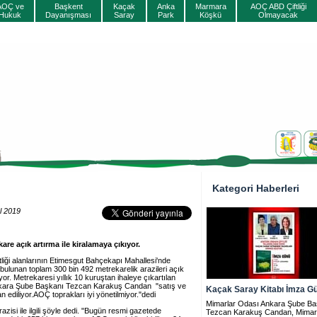
AOÇ ve
Başkent
Kaçak
Anka
Marmara
AOÇ ABD Çiftliği
Hukuk
Dayanışması
Saray
Park
Köşkü
Olmayacak
Kategori Haberleri
l 2019
are açık artırma ile kiralamaya çıkıyor.
iği alanlarının Etimesgut Bahçekapı Mahallesi'nde
ulunan toplam 300 bin 492 metrekarelik arazileri açık
yor. Metrekaresi yıllık 10 kuruştan ihaleye çıkartılan
ı Ankara Şube Başkanı Tezcan Karakuş Candan "satış ve
Kaçak Saray Kitabı İmza G
lan ediliyor.AOÇ toprakları iyi yönetilmiyor."dedi
Mimarlar Odası Ankara Şube Ba
isi ile ilgili şöyle dedi. "Bugün resmi gazetede
Tezcan Karakuş Candan, Mimar