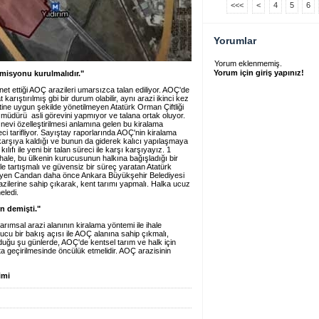
<<<
<
4
5
6
Yorumlar
Yorum eklenmemiş.
Yorum için giriş yapınız!
komisyonu kurulmalıdır."
net ettiği AOÇ arazileri umarsızca talan ediliyor. AOÇ'de
 karıştırılmış gbi bir durum olabilir, aynı arazi ikinci kez
yetine uygun şekilde yönetilmeyen Atatürk Orman Çiftliği
 müdürü asli görevini yapmıyor ve talana ortak oluyor.
r nevi özelleştirilmesi anlamına gelen bu kiralama
i tarifliyor. Sayıştay raporlarında AOÇ'nin kiralama
karşıya kaldığı ve bunun da giderek kalıcı yapılaşmaya
ılıfı ile yeni bir talan süreci ile karşı karşıyayız. 1
ihale, bu ülkenin kurucusunun halkına bağışladığı bir
rle tartışmalı ve güvensiz bir süreç yaratan Atatürk
" diyen Candan daha önce Ankara Büyükşehir Belediyesi
razilerine sahip çıkarak, kent tarımı yapmalı. Halka ucuz
eledi.
n demişti."
ımsal arazi alanının kiralama yöntemi ile ihale
ucu bir bakış açısı ile AOÇ alanına sahip çıkmalı,
olduğu şu günlerde, AOÇ'de kentsel tarım ve halk için
ta geçirilmesinde öncülük etmelidir. AOÇ arazisinin
imi