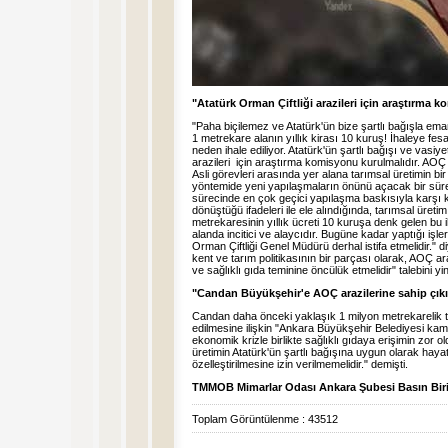
"Atatürk Orman Çiftliği arazileri için araştırma 
"Paha biçilemez ve Atatürk'ün bize şartlı bağışla ema
1 metrekare alanın yıllık kirası 10 kuruş! İhaleye fesat
neden ihale ediliyor. Atatürk'ün şartlı bağışı ve vasi
arazileri için araştırma komisyonu kurulmalıdır. AOÇ
Asli görevleri arasında yer alana tarımsal üretimin bi
yöntemide yeni yapılaşmaların önünü açacak bir sürec
sürecinde en çok geçici yapılaşma baskısıyla karşı 
dönüştüğü ifadeleri ile ele alındığında, tarımsal üretim k
metrekaresinin yıllık ücreti 10 kuruşa denk gelen bu 
alanda incitici ve alaycıdır. Bugüne kadar yaptığı işle
Orman Çiftliği Genel Müdürü derhal istifa etmelidir.
kent ve tarım politikasının bir parçası olarak, AOÇ a
ve sağlıklı gıda teminine öncülük etmelidir" talebini yin
"Candan Büyükşehir'e AOÇ arazilerine sahip çıkı
Candan daha önceki yaklaşık 1 milyon metrekarelik tar
edilmesine ilişkin "Ankara Büyükşehir Belediyesi kam
ekonomik krizle birlikte sağlıklı gıdaya erişimin zor 
üretimin Atatürk'ün şartlı bağışına uygun olarak haya
özelleştirilmesine izin verilmemelidir." demişti.
TMMOB Mimarlar Odası Ankara Şubesi Basın Bir
Toplam Görüntülenme : 43512