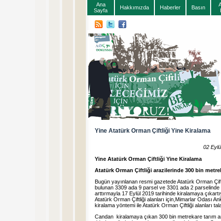
Ana
Hakkımızda
Haberler
Basın
Sayfa
Yine Atatürk Orman Çiftliği Yine Kiralama
02 Eylü
Yine Atatürk Orman Çiftliği Yine Kiralama
Atatürk Orman Çiftliği arazilerinde 300 bin metrek
Bugün yayınlanan resmi gazetede Atatürk Orman Çiftl
bulunan 3309 ada 9 parsel ve 3301 ada 2 parselinde b
arttırmayla 17 Eylül 2019 tarihinde kiralamaya çıkartı
Atatürk Orman Çiftliği alanları için,Mimarlar Odas
kiralama yöntemi ile Atatürk Orman Çiftliği alanları ta
Candan kiralamaya çıkan 300 bin metrekare tarım araz