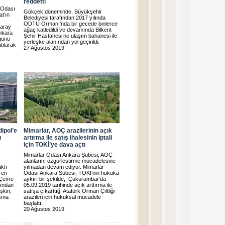
reddetti
 Odası
Gökçek döneminde, Büyükşehir
t’ın
Belediyesi tarafından 2017 yılında
ODTÜ Ormanı’nda bir gecede binlerce
Saray
ağaç katledildi ve devamında Bilkent
nkara
Şehir Hastanesi’ne ulaşım bahanesi ile
günü
yerleşke alanından yol geçirildi.
tılarak
27 Ağustos 2019
ipol’e
Mimarlar, AOÇ arazilerinin açık
ı
artırma ile satış ihalesinin iptali
için TOKİ’ye dava açtı
Mimarlar Odası Ankara Şubesi, AOÇ
alanlarını özgürleştirme mücadelesine
kfı
yılmadan devam ediyor. Mimarlar
ren
Odası Ankara Şubesi, TOKİ’nin hukuka
 Çevre
aykırı bir şekilde, Çukurambar’da
nından
05.09.2019 tarihinde açık arttırma ile
şkin,
satışa çıkarttığı Atatürk Orman Çiftliği
sına
arazileri için hukuksal mücadele
başlattı.
20 Ağustos 2019