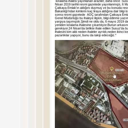
kiralama ihalesi yayınlanan araziler, daha önce Susu
Nisan 2019 tarihli resmi gazetede yayınlanmıştı, 6 May
Çatkaya Emlak'ın aldığını duymuş ve bu konuda re
Bakanlığı'ndan kimlerin kaç liraya aldığına dair bilgi 
sonra resmi gazetede AOÇ tarafından Çatkaya Emlak ih
Genel Müdürlüğü bu ihaleye ilişkin, bilgi edinme yazım
yargıya taşımıştık.Şimdi ne oldu da, 6 mayıs 2019 da
yeniden kiralama ihalesine çıkartılıyor.Bunun arkas
gerekiyor.24 Nisan'da birlikte ihale edilen Susuz'da b
ihalesini kim aldı neden ihaleler ayrıldı,neden ikinci 
pazarlıklar yapıyor, bunu da takip edeceğiz."