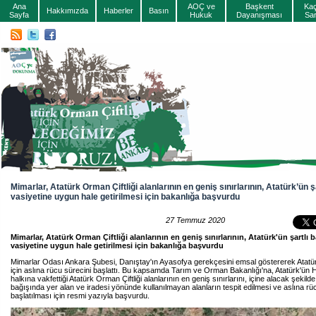
Ana
AOÇ ve
Başkent
Ka
Hakkımızda
Haberler
Basın
Sayfa
Hukuk
Dayanışması
Sa
Mimarlar, Atatürk Orman Çiftliği alanlarının en geniş sınırlarının, Atatürk’ün ş
vasiyetine uygun hale getirilmesi için bakanlığa başvurdu
27 Temmuz 2020
Mimarlar, Atatürk Orman Çiftliği alanlarının en geniş sınırlarının, Atatürk'ün şartlı b
vasiyetine uygun hale getirilmesi için bakanlığa başvurdu
Mimarlar Odası Ankara Şubesi, Danıştay'ın Ayasofya gerekçesini emsal göstererek Atatür
için aslına rücu sürecini başlattı. Bu kapsamda Tarım ve Orman Bakanlığı'na, Atatürk'ün 
halkına vakfettiği Atatürk Orman Çiftliği alanlarının en geniş sınırlarını, içine alacak şekilde,
bağışında yer alan ve iradesi yönünde kullanılmayan alanların tespit edilmesi ve aslına rüc
başlatılması için resmi yazıyla başvurdu.