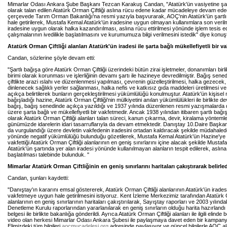
Mimarlar Odası Ankara Şube Başkanı Tezcan Karakuş Candan, "Atatürk'ün vasiyetine şart
olarak talan edilen Atatürk Orman Çiftliği aslına rücu edene kadar mücadeleye devam ede
çerçevede Tarım Orman Bakanlığı'na resmi yazıyla başvurarak, AOÇ'nin Atatürk'ün şartlı
hale getirilerek, Mustafa Kemal Atatürk'ün iradesine uygun olmayan kullanımlara son veri
iradesine uygun olarak halka kazandırılması, aslına rücu ettirilmesi yönünde işlem tesis ed
çalışmalarının ivedilikle başlatılmasını ve kurumumuza bilgi verilmesini istedik" diye konuş
Atatürk Orman Çiftliği alanları Atatürk'ün iradesi ile şarta bağlı mükellefiyetli bir v
Candan, sözlerine şöyle devam etti:
"Şartlı bağışa göre Atatürk Orman Çiftliği üzerindeki bütün zirai işletmeler, donanımları birlik
birimi olarak korunması ve işlerliğinin devamı şartı ile hazineye devredilmiştir. Bağış sene
çiftlikte arazi ıslahı ve düzenlenmesi yapılması, çevrenin güzelleştirilmesi, halka gezecek
dinlenecek sağlıklı yerler sağlanması, halka nefis ve katkısız gıda maddeleri üretilmesi v
açıkça belirtilerek bunların gerçekleştirilmesi yükümlülüğü konulmuştur. Atatürk'ün kişisel
bağışladığı hazine, Atatürk Orman Çiftliği'nin mülkiyetini anılan yükümlülükleri ile birlikte de
bağış, bağış senedinde açıkça yazıldığı ve 1937 yılında düzenlenen resmi yazışmalarda da 
üzere şarta bağlı ve mükellefiyetli bir vakfetmedir. Ancak 1938 yılından itibaren şartlı bağı
olarak Atatürk Orman Çiftliği alanları talan süreci, kanun çıkarma, devir, kiralama yöntemle
günümüzde idarelerin idari tasarruflarıyla da devam etmektedir. Danıştay 10.Daire Başkan
da vurgulandığı üzere devletin vakfedenin iradesini ortadan kaldıracak şekilde müdahal
yönünde negatif yükümlülüğü bulunduğu gözetilerek, Mustafa Kemal Atatürk'ün Hazine'ye 
vakfettiği Atatürk Orman Çiftliği alanlarının en geniş sınırlarını içine alacak şekilde Mustaf
Atatürk'ün şartında yer alan iradesi yönünde kullanılmayan alanların tespit edilerek, aslın
başlatılması talebinde bulunduk. "
Mimarlar Atatürk Orman Çiftliğinin en geniş sınırlarını haritaları çakıştırarak belirled
Candan, şunları kaydetti:
"Danıştay'ın kararını emsal göstererek, Atatürk Orman Çiftliği alanlarının Atatürk'ün irades
vakfetmeye uygun hale getirilmesini istiyoruz. Kent İzleme Merkezimiz tarafından Atatürk O
alanlarının en geniş sınırlarının haritaları çakıştırılarak, Sayıştay raporları ve 2003 yılında
Denetleme Kurulu raporlarından yararlanılarak en geniş sınırların olduğu harita hazırlandı 
belgesi ile birlikte bakanlığa gönderildi. Ayrıca Atatürk Orman Çiftliği alanları ile ilgili elinde be
video olan herkesi Mimarlar Odası Ankara Şubesi ile paylaşmaya davet eden bir kampany
Elimizdeki tüm bilgileri
aocmucadelesi.org
adresinde paylaşıyor ve güncel bilgilerle AOÇ al