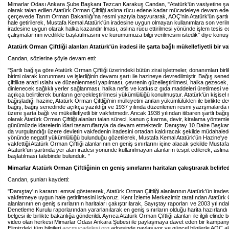
Mimarlar Odası Ankara Şube Başkanı Tezcan Karakuş Candan, "Atatürk'ün vasiyetine şart
olarak talan edilen Atatürk Orman Çiftliği aslına rücu edene kadar mücadeleye devam ede
çerçevede Tarım Orman Bakanlığı'na resmi yazıyla başvurarak, AOÇ'nin Atatürk'ün şartlı
hale getirilerek, Mustafa Kemal Atatürk'ün iradesine uygun olmayan kullanımlara son veri
iradesine uygun olarak halka kazandırılması, aslına rücu ettirilmesi yönünde işlem tesis ed
çalışmalarının ivedilikle başlatılmasını ve kurumumuza bilgi verilmesini istedik" diye konuş
Atatürk Orman Çiftliği alanları Atatürk'ün iradesi ile şarta bağlı mükellefiyetli bir v
Candan, sözlerine şöyle devam etti:
"Şartlı bağışa göre Atatürk Orman Çiftliği üzerindeki bütün zirai işletmeler, donanımları birlik
birimi olarak korunması ve işlerliğinin devamı şartı ile hazineye devredilmiştir. Bağış sene
çiftlikte arazi ıslahı ve düzenlenmesi yapılması, çevrenin güzelleştirilmesi, halka gezecek
dinlenecek sağlıklı yerler sağlanması, halka nefis ve katkısız gıda maddeleri üretilmesi v
açıkça belirtilerek bunların gerçekleştirilmesi yükümlülüğü konulmuştur. Atatürk'ün kişisel
bağışladığı hazine, Atatürk Orman Çiftliği'nin mülkiyetini anılan yükümlülükleri ile birlikte de
bağış, bağış senedinde açıkça yazıldığı ve 1937 yılında düzenlenen resmi yazışmalarda da 
üzere şarta bağlı ve mükellefiyetli bir vakfetmedir. Ancak 1938 yılından itibaren şartlı bağı
olarak Atatürk Orman Çiftliği alanları talan süreci, kanun çıkarma, devir, kiralama yöntemle
günümüzde idarelerin idari tasarruflarıyla da devam etmektedir. Danıştay 10.Daire Başkan
da vurgulandığı üzere devletin vakfedenin iradesini ortadan kaldıracak şekilde müdahal
yönünde negatif yükümlülüğü bulunduğu gözetilerek, Mustafa Kemal Atatürk'ün Hazine'ye 
vakfettiği Atatürk Orman Çiftliği alanlarının en geniş sınırlarını içine alacak şekilde Mustaf
Atatürk'ün şartında yer alan iradesi yönünde kullanılmayan alanların tespit edilerek, aslın
başlatılması talebinde bulunduk. "
Mimarlar Atatürk Orman Çiftliğinin en geniş sınırlarını haritaları çakıştırarak belirled
Candan, şunları kaydetti:
"Danıştay'ın kararını emsal göstererek, Atatürk Orman Çiftliği alanlarının Atatürk'ün irades
vakfetmeye uygun hale getirilmesini istiyoruz. Kent İzleme Merkezimiz tarafından Atatürk O
alanlarının en geniş sınırlarının haritaları çakıştırılarak, Sayıştay raporları ve 2003 yılında
Denetleme Kurulu raporlarından yararlanılarak en geniş sınırların olduğu harita hazırlandı 
belgesi ile birlikte bakanlığa gönderildi. Ayrıca Atatürk Orman Çiftliği alanları ile ilgili elinde be
video olan herkesi Mimarlar Odası Ankara Şubesi ile paylaşmaya davet eden bir kampany
Elimizdeki tüm bilgileri
aocmucadelesi.org
adresinde paylaşıyor ve güncel bilgilerle AOÇ al