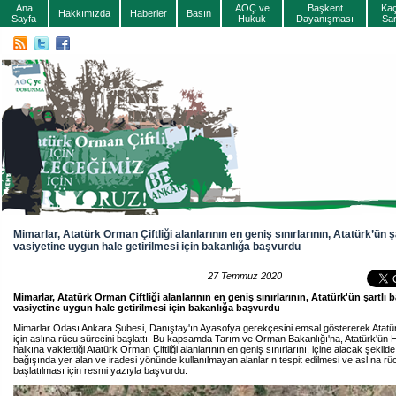
Ana
AOÇ ve
Başkent
Ka
Hakkımızda
Haberler
Basın
Sayfa
Hukuk
Dayanışması
Sa
Mimarlar, Atatürk Orman Çiftliği alanlarının en geniş sınırlarının, Atatürk’ün ş
vasiyetine uygun hale getirilmesi için bakanlığa başvurdu
27 Temmuz 2020
Mimarlar, Atatürk Orman Çiftliği alanlarının en geniş sınırlarının, Atatürk'ün şartlı b
vasiyetine uygun hale getirilmesi için bakanlığa başvurdu
Mimarlar Odası Ankara Şubesi, Danıştay'ın Ayasofya gerekçesini emsal göstererek Atatür
için aslına rücu sürecini başlattı. Bu kapsamda Tarım ve Orman Bakanlığı'na, Atatürk'ün 
halkına vakfettiği Atatürk Orman Çiftliği alanlarının en geniş sınırlarını, içine alacak şekilde,
bağışında yer alan ve iradesi yönünde kullanılmayan alanların tespit edilmesi ve aslına rüc
başlatılması için resmi yazıyla başvurdu.