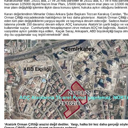
Karakusunlar Mah. 29101 ada, 27 ve 28 nolu parseller ile 29102 ada, 6,7 ve 8 nolu parselle
hazırlanan 1/25000 ölçekli Nazım İmar Planı, 1/5000 ölçekli nazım imar planı ve 1/1000 ö
imar planı değişikliği işlemine ilişkin dava konusu işlemi; hukuka aykırı olduğunu belirterek ip
Kararı değerlendiren Mimarlar Odası Ankara Şube Başkanı Tezcan Karakuş Candan, ‘’Bu 
Orman Çiftliği mücadelesinde haklılığımızı bir kez daha gösteriyor. Atatürk Orman Çiftliği a
eden tüm plan değişikliklerini yargıya taşıdık ve taşımaya devam edeceğiz. Sadece Atatür
talanına yönelik 150 davamız devam ediyor. AOÇ kanununa Atatürk’ün şartlı bağışı ve vas
kullanımlar suçtur. Cumhuriyetle hesaplaşmanın zirve mekanı AOÇ’nin bağrında, Atatürk’ü
vasiyetine aykırı şekilde inşa edilen, Kaçak Saray, Ankapark, ABD büyükelçiliği başta o
dışı bu uygulamalar suç teşkil etmektedir” dedi.
‘Atatürk Orman Çiftliği arazisi değil dediler. Yargı, halka bir kez daha gerçeği söyl
Orman Çiftliği alanıdır, ticaret ve konuta açılmaz’