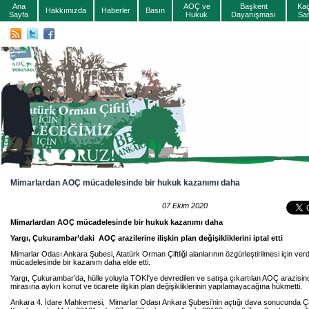
Ana
AOÇ ve
Başkent
Ka
Hakkımızda
Haberler
Basın
Sayfa
Hukuk
Dayanışması
Sa
Mimarlardan AOÇ mücadelesinde bir hukuk kazanımı daha
07 Ekim 2020
Mimarlardan AOÇ mücadelesinde bir hukuk kazanımı daha
Yargı, Çukurambar’daki AOÇ arazilerine ilişkin plan değişikliklerini iptal etti
Mimarlar Odası Ankara Şubesi, Atatürk Orman Çiftliği alanlarının özgürleştirilmesi için ver
mücadelesinde bir kazanım daha elde etti.
Yargı, Çukurambar’da, hülle yoluyla TOKİ'ye devredilen ve satışa çıkartılan AOÇ arazisin
mirasına aykırı konut ve ticarete ilişkin plan değişikliklerinin yapılamayacağına hükmetti.
Ankara 4. İdare Mahkemesi, Mimarlar Odası Ankara Şubesi’nin açtığı dava sonucunda Ça