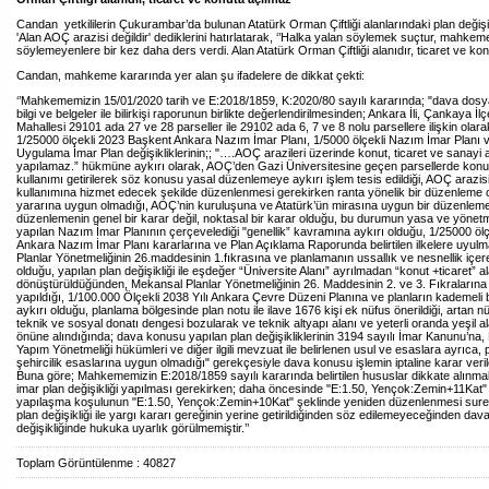
Candan yetkililerin Çukurambar’da bulunan Atatürk Orman Çiftliği alanlarındaki plan değişi
'Alan AOÇ arazisi değildir' dediklerini hatırlatarak, ‘’Halka yalan söylemek suçtur, mahkeme
söylemeyenlere bir kez daha ders verdi. Alan Atatürk Orman Çiftliği alanıdır, ticaret ve kon
Candan, mahkeme kararında yer alan şu ifadelere de dikkat çekti:
‘’Mahkememizin 15/01/2020 tarih ve E:2018/1859, K:2020/80 sayılı kararında; "dava dos
bilgi ve belgeler ile bilirkişi raporunun birlikte değerlendirilmesinden; Ankara İli, Çankaya İ
Mahallesi 29101 ada 27 ve 28 parseller ile 29102 ada 6, 7 ve 8 nolu parsellere ilişkin olara
1/25000 ölçekli 2023 Başkent Ankara Nazım İmar Planı, 1/5000 ölçekli Nazım İmar Planı v
Uygulama İmar Plan değişikliklerinin;; "….AOÇ arazileri üzerinde konut, ticaret ve sanayi 
yapılamaz.” hükmüne aykırı olarak, AOÇ’den Gazi Üniversitesine geçen parsellerde konut
kullanımı getirilerek söz konusu yasal düzenlemeye aykırı işlem tesis edildiği, AOÇ arazisi
kullanımına hizmet edecek şekilde düzenlenmesi gerekirken ranta yönelik bir düzenleme
yararına uygun olmadığı, AOÇ’nin kuruluşuna ve Atatürk’ün mirasına uygun bir düzenleme
düzenlemenin genel bir karar değil, noktasal bir karar olduğu, bu durumun yasa ve yönetm
yapılan Nazım İmar Planının çerçevelediği "genellik” kavramına aykırı olduğu, 1/25000 öl
Ankara Nazım İmar Planı kararlarına ve Plan Açıklama Raporunda belirtilen ilkelere uyul
Planlar Yönetmeliğinin 26.maddesinin 1.fıkrasına ve planlamanın ussallık ve nesnellik içe
olduğu, yapılan plan değişikliği ile eşdeğer “Üniversite Alanı” ayrılmadan “konut +ticaret” a
dönüştürüldüğünden, Mekansal Planlar Yönetmeliğinin 26. Maddesinin 2. ve 3. Fıkralarına 
yapıldığı, 1/100.000 Ölçekli 2038 Yılı Ankara Çevre Düzeni Planına ve planların kademeli bir
aykırı olduğu, planlama bölgesinde plan notu ile ilave 1676 kişi ek nüfus önerildiği, artan n
teknik ve sosyal donatı dengesi bozularak ve teknik altyapı alanı ve yeterli oranda yeşil a
önüne alındığında; dava konusu yapılan plan değişikliklerinin 3194 sayılı İmar Kanunu’na,
Yapım Yönetmeliği hükümleri ve diğer ilgili mevzuat ile belirlenen usul ve esaslara ayrıca, p
şehircilik esaslarına uygun olmadığı" gerekçesiyle dava konusu işlemin iptaline karar veril
Buna göre; Mahkememizin E:2018/1859 sayılı kararında belirtilen hususlar dikkate alınma
imar plan değişikliği yapılması gerekirken; daha öncesinde "E:1.50, Yençok:Zemin+11Kat" 
yapılaşma koşulunun "E:1.50, Yençok:Zemin+10Kat" şeklinde yeniden düzenlenmesi sureti
plan değişikliği ile yargı kararı gereğinin yerine getirildiğinden söz edilemeyeceğinden da
değişikliğinde hukuka uyarlık görülmemiştir.’’
Toplam Görüntülenme : 40827