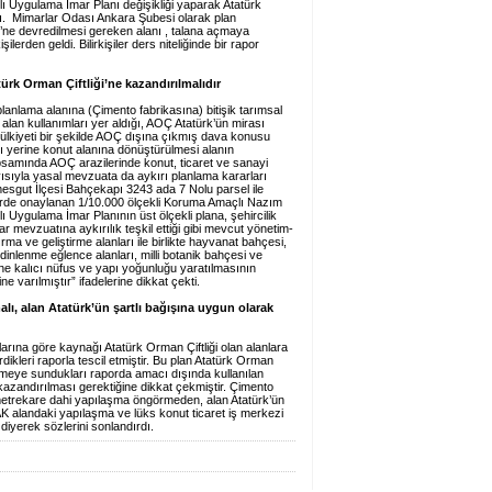
çlı Uygulama İmar Planı değişikliği yaparak Atatürk
ştı. Mimarlar Odası Ankara Şubesi olarak plan
ği’ne devredilmesi gereken alanı , talana açmaya
lerden geldi. Bilirkişiler ders niteliğinde bir rapor
türk Orman Çiftliği’ne kazandırılmalıdır
lanlama alanına (Çimento fabrikasına) bitişik tarımsal
 alan kullanımları yer aldığı, AOÇ Atatürk’ün mirası
ülkiyeti bir şekilde AOÇ dışına çıkmış dava konusu
ımı yerine konut alanına dönüştürülmesi alanın
samında AOÇ arazilerinde konut, ticaret ve sanayi
ısıyla yasal mevzuata da aykırı planlama kararları
imesgut İlçesi Bahçekapı 3243 ada 7 Nolu parsel ile
erde onaylanan 1/10.000 ölçekli Koruma Amaçlı Nazım
lı Uygulama İmar Planının üst ölçekli plana, şehircilik
ar mevzuatına aykırılık teşkil ettiği gibi mevcut yönetim-
ırma ve geliştirme alanları ile birlikte hayvanat bahçesi,
dinlenme eğlence alanları, milli botanik bahçesi ve
ine kalıcı nüfus ve yapı yoğunluğu yaratılmasının
 varılmıştır” ifadelerine dikkat çekti.
lı, alan Atatürk’ün şartlı bağışına uygun olarak
rına göre kaynağı Atatürk Orman Çiftliği olan alanlara
erdikleri raporla tescil etmiştir. Bu plan Atatürk Orman
mahkemeye sundukları raporda amacı dışında kullanılan
e kazandırılması gerektiğine dikkat çekmiştir. Çimento
 metrekare dahi yapılaşma öngörmeden, alan Atatürk’ün
AK alandaki yapılaşma ve lüks konut ticaret iş merkezi
 diyerek sözlerini sonlandırdı.