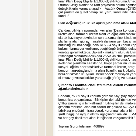
İmar Planı Değişikliği ile 1/1.000 ölçekli Koruma Ama
Orman Çiftliği alanlarına rant projesinin önünü açmı
değişikliklerini yargıya taşıdık. Atatürk Orman Çiftli
çalışanlara en güzel cevap ise yargı sürecinde bilirkişi
sundu.”
Plan değişikliği hukuka aykırı,planlama alanı Ata
Candan, bilirkişi raporunda, yer alan “Dava konusu p
üretim alanı tarımsal üretim alanı ve ağaçlandırılacak
olarak hazineye devrinden sonra zaman içerisinde m
planlama alanı gibi aynı nitelikli alanların geri kazan
bütünlüğünü bozacağı, halbuki 5524 sayılı kanun kap
kullanımlarına yer verilemeyeceği öngörüldüğü, dolay
verildiği görülmektedir. Bakanlık makamı oluru ile Et
Etimesgut Mahallesi 3243 ada 26 ve 38 Nolu parsell
İmar Planı Değişikliği ile 1/1.000 ölçekli Koruma Amaç
ilkeleri ve planlama esaslarına, bölge şartlarına ve im
sosyal- eğitim-spor tesisleri ve tarımsal üretim, araşt
kent ormanı-ağaçlandırma alanı fidanlık, park piknik, 
benzer işlevler ile uyumlu belirlenecek fonksiyon yer
olumsuz çevresel etkiler yaratacağı görüş ve kanaatine
Çimento Fabrikası endüstri mirası olarak korunma
ağaçlandırılmalıdır
Candan, “5659 sayılı kanuna göre ve Sayıştay raporla
konut ticaret yapılamaz. Bilirkişiler de haklılığımızı v
Çiftliği alanları için bir katliamdır. Bilirkişiler de, 
çimento fabrikası alanının nitelikli bir şekilde AOÇ’y
fabrikası endüstri mirası olarak korunmalı alana bir
şartlı bağışına uygun olarak ağaçlandırılmalıdır. LİM
ve her şey dahil rant alanı isteğinden vazgeçmelidir ”
Toplam Görüntülenme : 408897