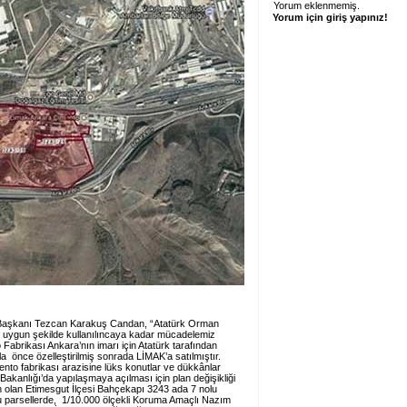
Yorum eklenmemiş.
Yorum için giriş yapınız!
 Başkanı Tezcan Karakuş Candan, “Atatürk Orman
tine uygun şekilde kullanılıncaya kadar mücadelemiz
Fabrikası Ankara’nın imarı için Atatürk tarafından
la önce özelleştirilmiş sonrada LİMAK’a satılmıştır.
ento fabrikası arazisine lüks konutlar ve dükkânlar
 Bakanlığı’da yapılaşmaya açılması için plan değişikliği
n olan Etimesgut İlçesi Bahçekapı 3243 ada 7 nolu
lu parsellerde, 1/10.000 ölçekli Koruma Amaçlı Nazım