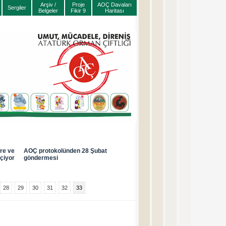
Arşiv /
Proje
AOÇ Davaları
Sergiler
Belgeler
Fikir 9
Haritası
re ve
AOÇ protokolünden 28 Şubat
eçiyor
göndermesi
28
29
30
31
32
33