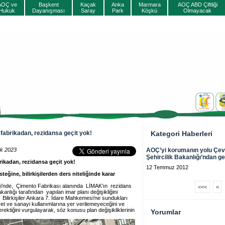
AOÇ ve
Başkent
Kaçak
Anka
Marmara
AOÇ ABD Çiftliği
Hukuk
Dayanışması
Saray
Park
Köşkü
Olmayacak
 fabrikadan, rezidansa geçit yok!
Kategori Haberleri
k 2023
AOÇ’yi korumanın yolu Çev
Şehircilik Bakanlığı’ndan g
brikadan, rezidansa geçit yok!
12 Temmuz 2012
eğine, bilirkişilerden ders niteliğinde karar
ği’nde, Çimento Fabrikası alanında LİMAK’ın rezidans
<<<
<
nlığı tarafından yapılan imar planı değişikliğini
. Bilirkişiler Ankara 7. İdare Mahkemesi’ne sundukları
aret ve sanayi kullanımlarına yer verilemeyeceğini ve
erektiğini vurgulayarak, söz konusu plan değişikliklerinin
Yorumlar