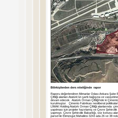
Bilirkişilerden ders niteliğinde rapor
Raporu değerlendiren Mimarlar Odası Ankara Şube
Çiftliği alanları Atatürk’ün şartlı bağışına ve vasiye
devam edecek. Atatürk Orman Çiftliği’nde ki Çimento 
kurulmuştur. Çimento Fabrikası neoliberal politikalar
LİMAK Holding Atatürk Orman Çiftliği alanlarında çim
yapılması için projeler hazırlamış ve Çevre Şehircilik
yapmıştı. Çevre Şehircilik Bakanlığı, söz konusu ala
parsel ile Etimesgut Mahallesi 3243 ada 26 ve 38 no