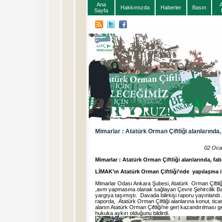
Ana
Hakkımızda
Haberler
Basın
Sayfa
Mimarlar : Atatürk Orman Çiftliği alanlarında,
02 Oca
Mimarlar : Atatürk Orman Çiftliği alanlarında, fa
LİMAK’ın Atatürk Orman Çiftliği’nde yapılaşma ist
Mimarlar Odası Ankara Şubesi, Atatürk Orman Çiftli
,avm yapmasına olanak sağlayan Çevre Şehircilik Baka
yargıya taşımıştı. Davada bilirkişi raporu yayınlandı
raporda, Atatürk Orman Çiftliği alanlarına konut, tic
alanın Atatürk Orman Çiftliği’ne geri kazandırılması g
hukuka aykırı olduğunu bildirdi.