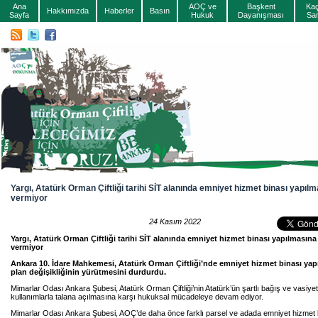
Ana
AOÇ ve
Başkent
Ka
Hakkımızda
Haberler
Basın
Sayfa
Hukuk
Dayanışması
Sa
Yargı, Atatürk Orman Çiftliği tarihi SİT alanında emniyet hizmet binası yapılm
vermiyor
24 Kasım 2022
Yargı, Atatürk Orman Çiftliği tarihi SİT alanında emniyet hizmet binası yapılmasına
vermiyor
Ankara 10. İdare Mahkemesi, Atatürk Orman Çiftliği’nde emniyet hizmet binası yapı
plan değişikliğinin yürütmesini durdurdu.
Mimarlar Odası Ankara Şubesi, Atatürk Orman Çiftliği’nin Atatürk’ün şartlı bağış ve vasiyet
kullanımlarla talana açılmasına karşı hukuksal mücadeleye devam ediyor.
Mimarlar Odası Ankara Şubesi, AOÇ’de daha önce farklı parsel ve adada emniyet hizmet 