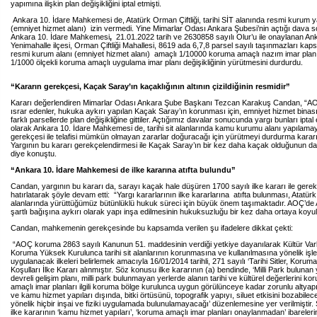
yapımına ilişkin plan değişikliğini iptal etmişti.
Ankara 10. İdare Mahkemesi de, Atatürk Orman Çiftliği, tarihi SİT alanında resmi kurum 
(emniyet hizmet alanı) izin vermedi. Yine Mimarlar Odası Ankara Şubesi’nin açtığı dava
Ankara 10. İdare Mahkemesi
,
21.01.2022 tarih ve 2630858 sayılı Olur’u ile onaylanan Anka
Yenimahalle ilçesi, Orman Çiftliği Mahallesi, 8619 ada 6,7,8 parsel sayılı taşınmazları ka
resmi kurum alanı (emniyet hizmet alanı) amaçlı 1/10000 koruma amaçlı nazım imar planı 
1/1000 ölçekli koruma amaçlı uygulama imar planı değişikliğinin yürütmesini durdurdu.
“Kararın gerekçesi, Kaçak Saray’ın kaçaklığının altının çizildiğinin resmidir”
Kararı değerlendiren Mimarlar Odası Ankara Şube Başkanı Tezcan Karakuş Candan, “AO
ısrar edenler, hukuka aykırı yapılan Kaçak Saray’ın korunması için, emniyet hizmet binas
farklı parsellerde plan değişikliğine gittiler. Açtığımız davalar sonucunda yargı bunları iptal 
olarak Ankara 10. İdare Mahkemesi de, tarihi sit alanlarında kamu kurumu alanı yapılama
gerekçesi ile telafisi mümkün olmayan zararlar doğuracağı için yürütmeyi durdurma kararı
Yargının bu kararı gerekçelendirmesi ile Kaçak Saray’ın bir kez daha kaçak olduğunun da al
diye konuştu.
“Ankara 10. İdare Mahkemesi de ilke kararına atıfta bulundu”
Candan, yargının bu kararı da, sarayı kaçak hale düşüren 1700 sayılı ilke kararı ile gerek
hatırlatarak şöyle devam etti: “Yargı kararlarının ilke kararlarına atıfta bulunması, Atatürk
alanlarında yürüttüğümüz bütünlüklü hukuk süreci için büyük önem taşımaktadır. AOÇ’de 
şartlı bağışına aykırı olarak yapı inşa edilmesinin hukuksuzluğu bir kez daha ortaya koyu
Candan, mahkemenin gerekçesinde bu kapsamda verilen şu ifadelere dikkat çekti:
“AOÇ koruma 2863 sayılı Kanunun 51. maddesinin verdiği yetkiye dayanılarak Kültür Varlı
Koruma Yüksek Kurulunca tarihi sit alanlarının korunmasına ve kullanılmasına yönelik işl
uygulanacak ilkeleri belirlemek amacıyla 16/01/2014 tarihli, 271 sayılı ‘Tarihi Sitler, Koru
Koşulları İlke Kararı alınmıştır. Söz konusu ilke kararının (a) bendinde, ‘Milli Park bulunan
devreli gelişim planı, milli park bulunmayan yerlerde alanın tarihi ve kültürel değerlerini 
amaçlı imar planları ilgili koruma bölge kurulunca uygun görülünceye kadar zorunlu altyap
ve kamu hizmet yapıları dışında, bitki örtüsünü, topografik yapıyı, siluet etkisini bozabilec
yönelik hiçbir inşai ve fiziki uygulamada bulunulamayacağı’ düzenlemesine yer verilmiştir
ilke kararının ‘kamu hizmet yapıları’, ‘koruma amaçlı imar planları onaylanmadan’ ibarelerini