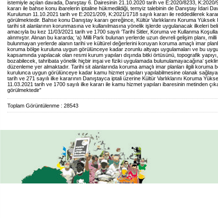
istemiyle açılan davada, Danıştay 6. Dairesinin 21.10.2020 tarih ve E:2020/8233, K:2020/
kararı ile bahse konu ibarelerin iptaline hükmedildiği, temyiz talebinin de Danıştay İdari Da
Kurulunun 11.10.2021 tarih ve E:2021/209, K:2021/1718 sayılı kararı ile reddedilerek kara
görülmektedir. Bahse konu Danıştay kararı gereğince, Kültür Varlıklarını Koruma Yüksek
tarihi sit alanlarının korunmasına ve kullanılmasına yönelik işlerde uygulanacak ilkeleri be
amacıyla bu kez 11/03/2021 tarih ve 1700 sayılı ‘Tarihi Sitler, Koruma ve Kullanma Koşulları
alınmıştır. Alınan bu kararda; ‘a) Milli Park bulunan yerlerde uzun devreli gelişim planı, milli
bulunmayan yerlerde alanın tarihi ve kültürel değerlerini koruyan koruma amaçlı imar planları
koruma bölge kuruluna uygun görülünceye kadar zorunlu altyapı uygulamaları ve bu uyg
kapsamında yapılacak olan resmi kurum yapıları dışında bitki örtüsünü, topografik yapıyı, s
bozabilecek, tahribata yönelik hiçbir inşai ve fiziki uygulamada bulunulamayacağına’ şekli
düzenleme yer almaktadır. Tarihi sit alanlarında koruma amaçlı imar planları ilgili koruma 
kurulunca uygun görülünceye kadar kamu hizmet yapıları yapılabilmesine olanak sağlay
tarih ve 271 sayılı ilke kararının Danıştayca iptali üzerine Kültür Varlıklarını Koruma Yük
11.03.2021 tarih ve 1700 sayılı ilke kararı ile kamu hizmet yapıları ibaresinin metinden çıka
görülmektedir”
Toplam Görüntülenme : 28543