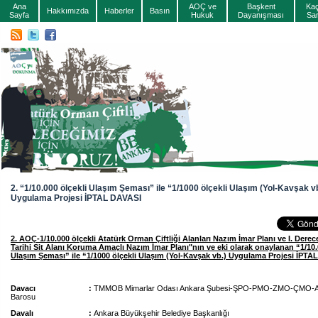
Ana
AOÇ ve
Başkent
Ka
Hakkımızda
Haberler
Basın
Sayfa
Hukuk
Dayanışması
Sa
2. “1/10.000 ölçekli Ulaşım Şeması” ile “1/1000 ölçekli Ulaşım (Yol-Kavşak vb
Uygulama Projesi İPTAL DAVASI
2. AOÇ-1/10.000 ölçekli Atatürk Orman Çiftliği Alanları Nazım İmar Planı ve I. Dere
Tarihi Sit Alanı Koruma Amaçlı Nazım İmar Planı"nın ve eki olarak onaylanan “1/10.
Ulaşım Şeması” ile “1/1000 ölçekli Ulaşım (Yol-Kavşak vb.) Uygulama Projesi İPTA
Davacı :
TMMOB Mimarlar Odası Ankara Şubesi-ŞPO-PMO-ZMO-ÇMO-A
Barosu
Davalı :
Ankara Büyükşehir Belediye Başkanlığı