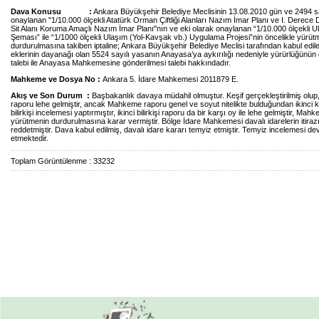
Dava Konusu :
Ankara Büyükşehir Belediye Meclisinin 13.08.2010 gün ve 2494 sa
onaylanan "1/10.000 ölçekli Atatürk Orman Çiftliği Alanları Nazım İmar Planı ve I. Derece 
Sit Alanı Koruma Amaçlı Nazım İmar Planı"nın ve eki olarak onaylanan “1/10.000 ölçekli U
Şeması” ile “1/1000 ölçekli Ulaşım (Yol-Kavşak vb.) Uygulama Projesi”nin öncelikle yürüt
durdurulmasına takiben iptaline; Ankara Büyükşehir Belediye Meclisi tarafından kabul edile
eklerinin dayanağı olan 5524 sayılı yasanın Anayasa’ya aykırılığı nedeniyle yürürlüğünün
talebi ile Anayasa Mahkemesine gönderilmesi talebi hakkındadır.
Mahkeme ve Dosya No :
Ankara 5. İdare Mahkemesi 2011879 E.
Akış ve Son Durum :
Başbakanlık davaya müdahil olmuştur.
Keşif gerçekleştirilmiş olup, 
raporu lehe gelmiştir, ancak Mahkeme raporu genel ve soyut nitelikte bulduğundan ikinci 
bilirkişi incelemesi yaptırmıştır, ikinci bilirkişi raporu da bir karşı oy ile lehe gelmiştir, Mah
yürütmenin durdurulmasına karar vermiştir. Bölge İdare Mahkemesi davalı idarelerin itiraz
reddetmiştir. Dava kabul edilmiş, davalı idare kararı temyiz etmiştir. Temyiz incelemesi d
etmektedir.
Toplam Görüntülenme : 33232