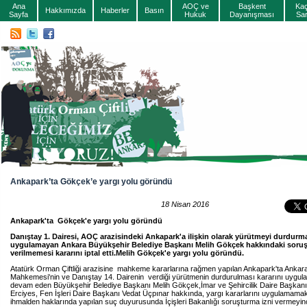
Ana
AOÇ ve
Başkent
Ka
Hakkımızda
Haberler
Basın
Sayfa
Hukuk
Dayanışması
Sa
Ankapark’ta Gökçek’e yargı yolu göründü
18 Nisan 2016
Ankapark'ta Gökçek'e yargı yolu göründü
Danıştay 1. Dairesi, AOÇ arazisindeki Ankapark'a ilişkin olarak yürütmeyi durdurma
uygulamayan Ankara Büyükşehir Belediye Başkanı Melih Gökçek hakkındaki soruş
verilmemesi kararını iptal etti.Melih Gökçek'e yargı yolu göründü.
Atatürk Orman Çiftliği arazisine mahkeme kararlarına rağmen yapılan Ankapark'ta Ankara
Mahkemesi'nin ve Danıştay 14. Dairenin verdiği yürütmenin durdurulması kararını uygul
devam eden Büyükşehir Belediye Başkanı Melih Gökçek,İmar ve Şehircilik Daire Başka
Erciyes, Fen İşleri Daire Başkanı Vedat Üçpınar hakkında, yargı kararlarını uygulamama
ihmalden haklarında yapılan suç duyurusunda İçişleri Bakanlığı soruşturma izni vermeyi