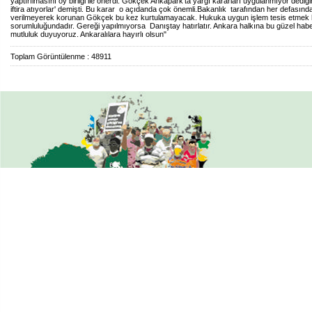
yaptırılmasını oy birliği ile önerdi. Gökçek Ankapark'ta yargı kararları uygulanmıyor ded
iftira atıyorlar' demişti. Bu karar o açıdanda çok önemli.Bakanlık tarafından her defasınd
verilmeyerek korunan Gökçek bu kez kurtulamayacak. Hukuka uygun işlem tesis etmek h
sorumluluğundadır. Gereği yapılmıyorsa Danıştay hatırlatır. Ankara halkına bu güzel hab
mutluluk duyuyoruz. Ankaralılara hayırlı olsun"
Toplam Görüntülenme : 48911