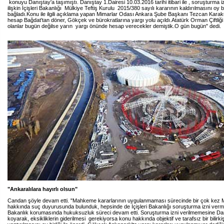
konuyu Danıştay'a taşımıştı. Danıştay 1.Dairesi 10.03.2016 tarihi itibari ile , soruşturma 
ilişkin İçişleri Bakanlığı Mülkiye Teftiş Kurulu 2015/380 sayılı kararının kaldırılmasını oy bir
bağladı.Konu ile ilgili açıklama yapan Mimarlar Odası Ankara Şube Başkanı Tezcan Kara
hesap Bağdat'tan döner, Gökçek ve bürokratlarına yargı yolu açıldı.Atatürk Orman Çiftliği
olanlar bugün değilse yarın yargı önünde hesap verecekler demiştik.O gün bugün" dedi.
"Ankaralılara hayırlı olsun"
Candan şöyle devam etti. "Mahkeme kararlarının uygulanmaması sürecinde bir çok kez 
hakkında suç duyurusunda bulunduk, hepsinde de İçişleri Bakanlığı soruşturma izni verm
Bakanlık korumasında hukuksuzluk süreci devam etti. Soruşturma izni verilmemesine Da
koyarak, eksikliklerin giderilmesi gerekiyorsa konu hakkında objektif ve tarafsız bir bilirk