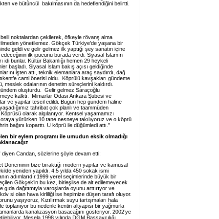
ten ve bütüncül bakılmasının da hedeflendiğini belirtti.
belli noktalardan çekilerek, öfkeyle rövanş alma
sevilmeden yönetilemez. Gökçek Türkiye’de yaşana bir
nde geldi ve gelir gelmez ilk yaptığı şey sanatın içine
deceğinin ilk ipucunu burada verdi. Siyasal İslamın
ı idi bunlar. Kültür Bakanlığı hemen 29 heykeli
nler başladı. Siyasal İslam bakış açısı geldiğinde
larını işten attı, teknik elemanlara araç saydırdı, dağ
atıkent’e cami önerisi oldu. Köprülü kavşakları gündeme
ü, meslek odalarının denetim süreçlerini kaldırdı.
r gündem oluşturdu. Gelir gelmez Saraçoğlu
smeye kalktı. Mimarlar Odası Ankara Şubesi ve
ar ve yapılar tescil edildi. Bugün hep gündem haline
n yaşadığımız tahribat çok planlı ve taammüden
Köprüsü olarak algılanıyor. Kentsel yaşamamızı
n oraya yürürken 10 tane nesneye takılıyoruz ve o köprü
hrin bağını koparttı. U köprü ile düğümledi attı.”
en bir eylem programı ile umudun eksik olmadığı
aklanacağız
ndı” diyen Candan, sözlerine şöyle devam etti:
 Döneminin bize bıraktığı modern yapılar ve kamusal
ekilde yeniden yapıldı. 4,5 yılda 450 sokak ismi
lamanın adımlarıdır.1999 yerel seçimlerinde büyük bir
çilen Gökçek’in bu kez, birleşilse de alt edilemeyecek
e gıda dağıtımıyla varoşlarda oyunu arttırıyor ve
dv si olan hava kirliliği ise hepimize düşen tarafı oluyor.
orunu yaşıyoruz, Kızılırmak suyu tartışmaları hala
e toplanıyor bu nedenle kentin altyapısı bir yağmurla
i zamanlarda kanalizasyon basacağını gösteriyor. 2002’ye
tilebiliyor. Mesela 1998 yılında DGM Başsavcılığı