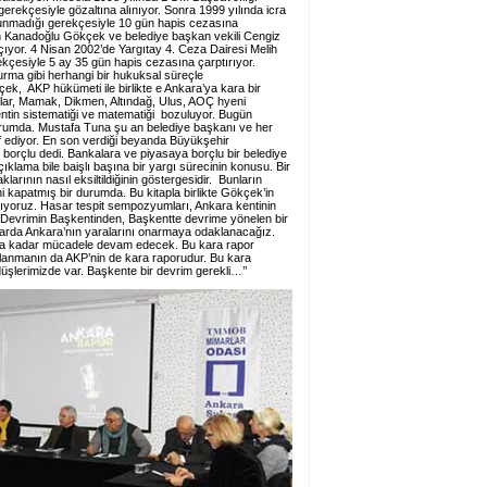
erekçesiyle gözaltına alınıyor. Sonra 1999 yılında icra
lunmadığı gerekçesiyle 10 gün hapis cezasına
bih Kanadoğlu Gökçek ve belediye başkan vekili Cengiz
çıyor. 4 Nisan 2002’de Yargıtay 4. Ceza Dairesi Melih
ekçesiyle 5 ay 35 gün hapis cezasına çarptırıyor.
rma gibi herhangi bir hukuksal süreçle
k, AKP hükümeti ile birlikte e Ankara’ya kara bir
nlar, Mamak, Dikmen, Altındağ, Ulus, AOÇ hyeni
kentin sistematiği ve matematiği bozuluyor. Bugün
 durumda. Mustafa Tuna şu an belediye başkanı ve her
raf ediyor. En son verdiği beyanda Büyükşehir
borçlu dedi. Bankalara ve piyasaya borçlu bir belediye
ıklama bile baişlı başına bir yargı sürecinin konusu. Bir
larının nasıl eksiltildiğinin göstergesidir. Bunların
i kapatmış bir durumda. Bu kitapla birlikte Gökçek’in
tıyoruz. Hasar tespit sempozyumları, Ankara kentinin
k. Devrimin Başkentinden, Başkentte devrime yönelen bir
larda Ankara’nın yaralarını onarmaya odaklanacağız.
na kadar mücadele devam edecek. Bu kara rapor
ılanmanın da AKP’nin de kara raporudur. Bu kara
üşlerimizde var. Başkente bir devrim gerekli…’’