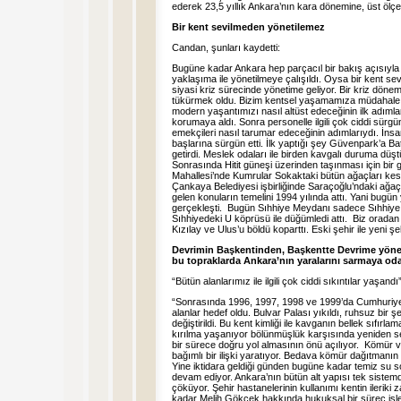
ederek 23,5 yıllık Ankara’nın kara dönemine, üst ölçek
Bir kent sevilmeden yönetilemez
Candan, şunları kaydetti:
Bugüne kadar Ankara hep parçacıl bir bakış açısıyla 
yaklaşıma ile yönetilmeye çalışıldı. Oysa bir kent 
siyasi kriz sürecinde yönetime geliyor. Bir kriz dönemi
tükürmek oldu. Bizim kentsel yaşamamıza müdahale e
modern yaşantımızı nasıl altüst edeceğinin ilk adımlar
korumaya aldı. Sonra personelle ilgili çok ciddi sürgü
emekçileri nasıl tarumar edeceğinin adımlarıydı. İnsan
başlarına sürgün etti. İlk yaptığı şey Güvenpark’a B
getirdi. Meslek odaları ile birden kavgalı duruma düşt
Sonrasında Hitit güneşi üzerinden taşınması için bi
Mahallesi’nde Kumrular Sokaktaki bütün ağaçları ke
Çankaya Belediyesi işbirliğinde Saraçoğlu’ndaki ağaçl
gelen konuların temelini 1994 yılında attı. Yani bugü
gerçekleşti. Bugün Sıhhiye Meydanı sadece Sıhhiye 
Sıhhiyedeki U köprüsü ile düğümledi attı. Biz orada
Kızılay ve Ulus’u böldü koparttı. Eski şehir ile yeni şe
Devrimin Başkentinden, Başkentte Devrime yönel
bu topraklarda Ankara’nın yaralarını sarmaya od
“Bütün alanlarımız ile ilgili çok ciddi sıkıntılar yaşa
“Sonrasında 1996, 1997, 1998 ve 1999’da Cumhuriyet
alanlar hedef oldu. Bulvar Palası yıkıldı, ruhsuz bir ş
değiştirildi. Bu kent kimliği ile kavganın bellek sıfır
kırılma yaşanıyor bölünmüşlük karşısında yeniden se
bir sürece doğru yol almasının önü açılıyor. Kömür v
bağımlı bir ilişki yaratıyor. Bedava kömür dağıtmanın k
Yine iktidara geldiği günden bugüne kadar temiz su s
devam ediyor. Ankara’nın bütün alt yapısı tek sistemd
çöküyor. Şehir hastanelerinin kullanımı kentin ilerik
kadar Melih Gökçek hakkında hukuksal bir süreç işle