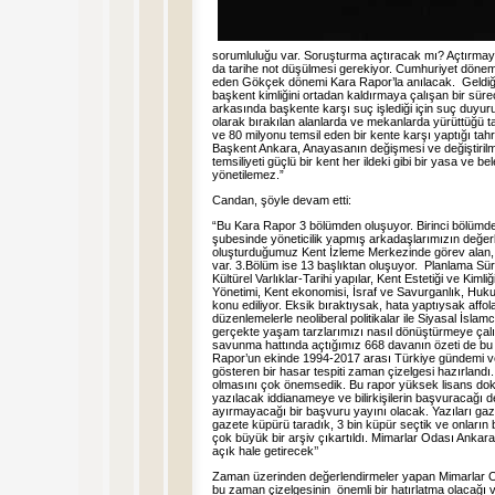
sorumluluğu var. Soruşturma açtıracak mı? Açtır
da tarihe not düşülmesi gerekiyor. Cumhuriyet dönemi
eden Gökçek dönemi Kara Rapor’la anılacak. Geldiği g
başkent kimliğini ortadan kaldırmaya çalışan bir süre
arkasında başkente karşı suç işlediği için suç duy
olarak bırakılan alanlarda ve mekanlarda yürüttüğü tah
ve 80 milyonu temsil eden bir kente karşı yaptığı tah
Başkent Ankara, Anayasanın değişmesi ve değiştirilme
temsiliyeti güçlü bir kent her ildeki gibi bir yasa ve b
yönetilemez.”
Candan, şöyle devam etti:
“Bu Kara Rapor 3 bölümden oluşuyor. Birinci bölümd
şubesinde yöneticilik yapmış arkadaşlarımızın değe
oluşturduğumuz Kent İzleme Merkezinde görev alan, bi
var. 3.Bölüm ise 13 başlıktan oluşuyor. Planlama Sür
Kültürel Varlıklar-Tarihi yapılar, Kent Estetiği ve Kimli
Yönetimi, Kent ekonomisi, İsraf ve Savurganlık, Hukuk
konu ediliyor. Eksik bıraktıysak, hata yaptıysak affol
düzenlemelerle neoliberal politikalar ile Siyasal İslam
gerçekte yaşam tarzlarımızı nasıl dönüştürmeye çalış
savunma hattında açtığımız 668 davanın özeti de bu 
Rapor’un ekinde 1994-2017 arası Türkiye gündemi ve
gösteren bir hasar tespiti zaman çizelgesi hazırlandı.
olmasını çok önemsedik. Bu rapor yüksek lisans dokto
yazılacak iddianameye ve bilirkişilerin başvuracağı de
ayırmayacağı bir başvuru yayını olacak. Yazıları ga
gazete küpürü taradık, 3 bin küpür seçtik ve onları
çok büyük bir arşiv çıkartıldı. Mimarlar Odası Ankar
açık hale getirecek’’
Zaman üzerinden değerlendirmeler yapan Mimarlar
bu zaman çizelgesinin önemli bir hatırlatma olacağı 