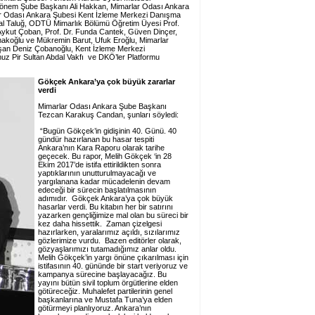
önem Şube Başkanı Ali Hakkan, Mimarlar Odası Ankara
lar Odası Ankara Şubesi Kent İzleme Merkezi Danışma
al Taluğ, ODTÜ Mimarlık Bölümü Öğretim Üyesi Prof.
 Aykut Çoban, Prof. Dr. Funda Cantek, Güven Dinçer,
koğlu ve Mükremin Barut, Ufuk Eroğlu, Mimarlar
vşan Deniz Çobanoğlu, Kent İzleme Merkezi
uz Pir Sultan Abdal Vakfı ve DKÖ’ler Platformu
Gökçek Ankara’ya çok büyük zararlar
verdi
Mimarlar Odası Ankara Şube Başkanı
Tezcan Karakuş Candan, şunları söyledi:
“Bugün Gökçek’in gidişinin 40. Günü. 40
gündür hazırlanan bu hasar tespiti
Ankara’nın Kara Raporu olarak tarihe
geçecek. Bu rapor, Melih Gökçek ‘in 28
Ekim 2017’de istifa ettirildikten sonra
yaptıklarının unutturulmayacağı ve
yargılanana kadar mücadelenin devam
edeceği bir sürecin başlatılmasının
adımıdır. Gökçek Ankara’ya çok büyük
hasarlar verdi. Bu kitabın her bir satırını
yazarken gençliğimize mal olan bu süreci bir
kez daha hissettik. Zaman çizelgesi
hazırlarken, yaralarımız açıldı, sızılarımız
gözlerimize vurdu. Bazen editörler olarak,
gözyaşlarımızı tutamadığımız anlar oldu.
Melih Gökçek’in yargı önüne çıkarılması için
istifasının 40. gününde bir start veriyoruz ve
kampanya sürecine başlayacağız. Bu
yayını bütün sivil toplum örgütlerine elden
götüreceğiz. Muhalefet partilerinin genel
başkanlarına ve Mustafa Tuna’ya elden
götürmeyi planlıyoruz. Ankara’nın