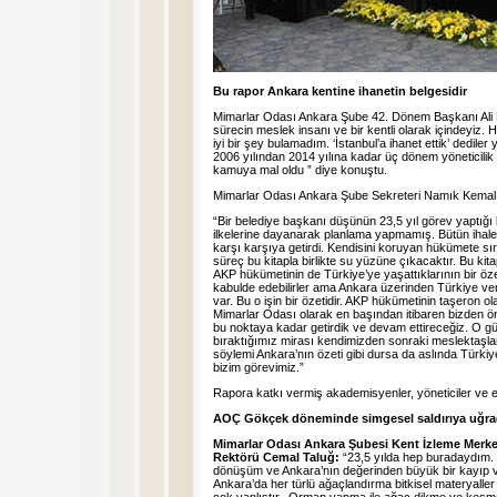
Bu rapor Ankara kentine ihanetin belgesidir
Mimarlar Odası Ankara Şube 42. Dönem Başkanı Ali 
sürecin meslek insanı ve bir kentli olarak içindeyiz. H
iyi bir şey bulamadım. ‘İstanbul’a ihanet ettik’ dedile
2006 yılından 2014 yılına kadar üç dönem yöneticili
kamuya mal oldu ” diye konuştu.
Mimarlar Odası Ankara Şube Sekreteri Namık Kemal Ka
“Bir belediye başkanı düşünün 23,5 yıl görev yaptığı
ilkelerine dayanarak planlama yapmamış. Bütün ihalele
karşı karşıya getirdi. Kendisini koruyan hükümete sır
süreç bu kitapla birlikte su yüzüne çıkacaktır. Bu kit
AKP hükümetinin de Türkiye’ye yaşattıklarının bir öze
kabulde edebilirler ama Ankara üzerinden Türkiye ve
var. Bu o işin bir özetidir. AKP hükümetinin taşeron olar
Mimarlar Odası olarak en başından itibaren bizden 
bu noktaya kadar getirdik ve devam ettireceğiz. O gü
bıraktığımız mirası kendimizden sonraki meslektaşl
söylemi Ankara’nın özeti gibi dursa da aslında Türk
bizim görevimiz.”
Rapora katkı vermiş akademisyenler, yöneticiler ve edi
AOÇ Gökçek döneminde simgesel saldırıya uğra
Mimarlar Odası Ankara Şubesi Kent İzleme Merke
Rektörü Cemal Taluğ:
“23,5 yılda hep buradaydım. 
dönüşüm ve Ankara’nın değerinden büyük bir kayıp ve
Ankara’da her türlü ağaçlandırma bitkisel materyaller t