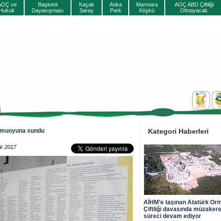
AOÇ ve
Başkent
Kaçak
Anka
Marmara
AOÇ ABD Çiftliği
Hukuk
Dayanışması
Saray
Park
Köşkü
Olmayacak
amuoyuna sundu
Kategori Haberleri
ık 2017
AİHM’e taşınan Atatürk Or
Çiftliği davasında müzaker
süreci devam ediyor