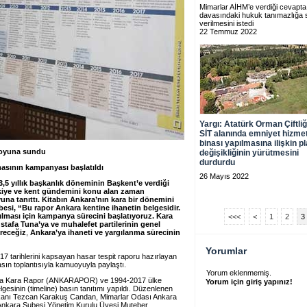
Mimarlar AİHM’e verdiği cevapt
davasındaki hukuk tanımazlığa 
verilmesini istedi
22 Temmuz 2022
Yargı: Atatürk Orman Çiftliği
SİT alanında emniyet hizme
binası yapılmasına ilişkin p
oyuna sundu
değişikliğinin yürütmesini
durdurdu
asının kampanyası başlatıldı
26 Mayıs 2022
,5 yıllık başkanlık döneminin Başkent’e verdiği
kiye ve kent gündemini konu alan zaman
una tanıttı. Kitabın Ankara’nın kara bir dönemini
esi, “Bu rapor Ankara kentine ihanetin belgesidir.
ılması için kampanya sürecini başlatıyoruz. Kara
<<<
<
1
2
3
afa Tuna’ya ve muhalefet partilerinin genel
üreceğiz
,
Ankara’ya ihaneti ve yargılanma sürecinin
Yorumlar
017 tarihlerini kapsayan hasar tespit raporu hazırlayan
sın toplantısıyla kamuoyuyla paylaştı.
Yorum eklenmemiş.
a da Kara Rapor (ANKARAPOR) ve 1994-2017 ülke
Yorum için giriş yapınız!
gesinin (timeline) basın tanıtımı yapıldı. Düzenlenen
şkanı Tezcan Karakuş Candan, Mimarlar Odası Ankara
Ankara Şubesi Yönetim Kurulu Üyesi Muteber