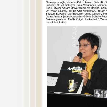
Osmanpaşaoğlu, Mimarlar Odası Ankara Şube 42. D
Şubesi 1998 yılı Sekreter Üyesi Vedat Ağca, Mimar
Kurulu Üyesi, Ankara Üniversitesi Eski Rektörü Cem
Dr. Aydan Balamir. Prof.Dr. Aziz Konukman, Prof.Dr.
Başkent Dayanışması Bileşenleri adına Güneş Çakma
Odası Ankara Şubesi Avukatları Gökçe Bolat ile Re
Sekreteryası’ndan Redife Kolçak, Halkevleri, 2 Temm
temsilcileri, katıldı.