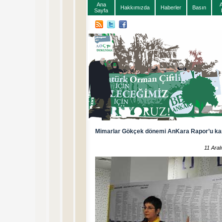
Ana
Hakkımızda
Haberler
Basın
Sayfa
Mimarlar Gökçek dönemi AnKara Rapor’u k
11 Aral