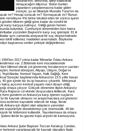
hasarlarının, dinozorla, laleyi kaldırarak
olmayacağını biliyoruz. Bütün bunları
yapanların yargılanmasına kadar giden
süreçte, şu an itibariyle Mustafa Tuna’nın da
mayacak mı? Hesap soracak mı? Sormayacak mı? Bunun
nin neredeyse 4’te birine tekabül eden bir sürece işaret
ünden itibaren gittiği güne kadar da sürekli bir
çle karşı karşıya kalmışız. Gittiği günün hemen
urusunda bulunduk. Cumhuriyet döneminden bize hatıra
ribatlar yüzünden Başkent’e karşı suç işlemiştir. 81 ili
ribatlar aynı zamanda anayasal bir suç oluşturmaktadır.
si teklif edilemez maddeleri arasındadır. Böylesine
elediye başkanına verilen yetkiyle değiştirilemez
e 1994’ten 2017 yılına kadar Mimarlar Odası Ankara
rlendirmesi var. 2.Bölümde kent mücadelesinde
ze bilimsel olarak yol göstermiş hocalarımızın yazıları
eçleri, Kentsel dönüşüm, Altyapı, Ulaşım, Doğal ve
ği, Yeşil Alanlar, Kentsel Yaşam, Halk Sağlığı, Kent
sal Süreçler başlıklarında Ankara’nın 23.5 yıllık hasarı
a, 40 gün içinde biz bu işi hasarsız çıkarttık. Mekansal
cı bakış açısının kentsel yaşamı nasıl dizayn ettiği,
tığı ortaya çıkıyor. Gökçek dönemine ilişkin Ankara’yı
Kara Raporun cd ekinde okuyuculara iletilecek. Kara
 Kent gündemi ve Ankara’ya karşı işlenen suçlarını
 İyi bir kaynak olmasını ve araştırmacılara yol gösterici
ra tezlerine kaynaklık edecek bir kitap, İlerde
lil, Ankara için dişleri olan adayların yanından
zete küpürleriyle desteklemeyi çok önemsedik. 40 bin
n büyük bir bölümünü kullandık. Yayınlanmasa da ortaya
a Şubesi ilerde bu gazete küpü arşivini de kamuoyuna
 Odası Ankara Şube Başkanı Tezcan Karakuş Candan,
ve herkesin yararlanacağı bir kaynak olacağını ifade