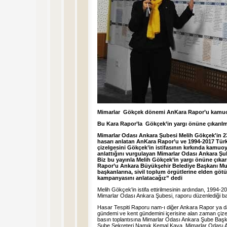
Mimarlar Gökçek dönemi AnKara Rapor’u kamu
Bu Kara Rapor’la Gökçek’in yargı önüne çıkarılm
Mimarlar Odası Ankara Şubesi Melih Gökçek'in 23
hasarı anlatan AnKara Rapor’u ve 1994-2017 Tür
çizelgesini Gökçek’in istifasının kırkında kamuoy
anlattığını vurgulayan Mimarlar Odası Ankara Şub
Biz bu yayınla Melih Gökçek’in yargı önüne çıkar
Rapor’u Ankara Büyükşehir Belediye Başkanı Must
başkanlarına, sivil toplum örgütlerine elden göt
kampanyasını anlatacağız” dedi
Melih Gökçek'in istifa ettirilmesinin ardından, 1994-2
Mimarlar Odası Ankara Şubesi, raporu düzenlediği ba
Hasar Tespiti Raporu nam-ı diğer Ankara Rapor y
gündemi ve kent gündemini içerisine alan zaman çizel
basın toplantısına Mimarlar Odası Ankara Şube Ba
Şube Sekreteri Namık Kemal Kaya, Mimarlar Odası 