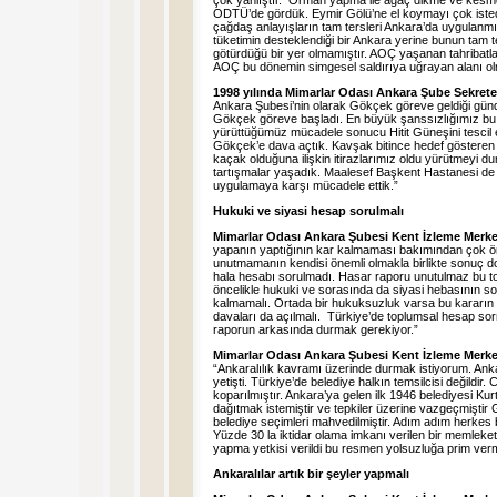
çok yanlıştır. Orman yapma ile ağaç dikme ve kesme 
ODTÜ’de gördük. Eymir Gölü’ne el koymayı çok isted
çağdaş anlayışların tam tersleri Ankara’da uygulanmı
tüketimin desteklendiği bir Ankara yerine bunun tam t
götürdüğü bir yer olmamıştır. AOÇ yaşanan tahribatla
AOÇ bu dönemin simgesel saldırıya uğrayan alanı ol
1998 yılında Mimarlar Odası Ankara Şube Sekrete
Ankara Şubesi’nin olarak Gökçek göreve geldiği gü
Gökçek göreve başladı. En büyük şanssızlığımız bu o
yürüttüğümüz mücadele sonucu Hitit Güneşini tescil 
Gökçek’e dava açtık. Kavşak bitince hedef gösteren b
kaçak olduğuna ilişkin itirazlarımız oldu yürütmeyi 
tartışmalar yaşadık. Maalesef Başkent Hastanesi de bi
uygulamaya karşı mücadele ettik.”
Hukuki ve siyasi hesap sorulmalı
Mimarlar Odası Ankara Şubesi Kent İzleme Merke
yapanın yaptığının kar kalmaması bakımından çok ön
unutmamanın kendisi önemli olmakla birlikte sonuç doğ
hala hesabı sorulmadı. Hasar raporu unutulmaz bu to
öncelikle hukuki ve sorasında da siyasi hebasının so
kalmamalı. Ortada bir hukuksuzluk varsa bu kararın
davaları da açılmalı. Türkiye’de toplumsal hesap s
raporun arkasında durmak gerekiyor.”
Mimarlar Odası Ankara Şubesi Kent İzleme Merk
“Ankaralılık kavramı üzerinde durmak istiyorum. Ankar
yetişti. Türkiye’de belediye halkın temsilcisi değildi
koparılmıştır. Ankara’ya gelen ilk 1946 belediyesi Kur
dağıtmak istemiştir ve tepkiler üzerine vazgeçmiştir 
belediye seçimleri mahvedilmiştir. Adım adım herkes b
Yüzde 30 la iktidar olama imkanı verilen bir memlekete
yapma yetkisi verildi bu resmen yolsuzluğa prim verm
Ankaralılar artık bir şeyler yapmalı