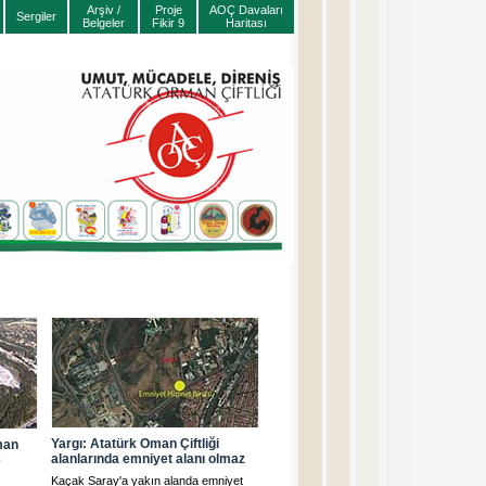
Arşiv /
Proje
AOÇ Davaları
Sergiler
Belgeler
Fikir 9
Haritası
Yargı: Atatürk Oman Çiftliği
man
alanlarında emniyet alanı olmaz
e
Kaçak Saray'a yakın alanda emniyet