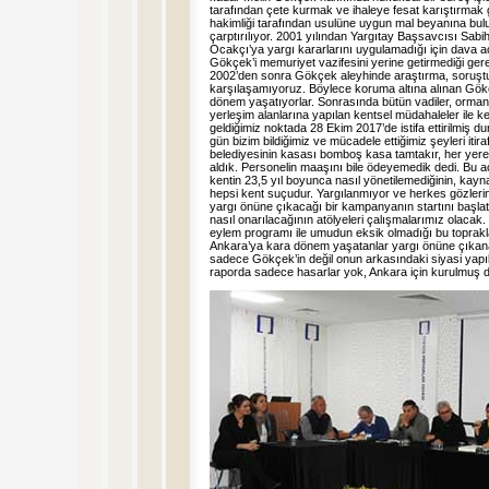
tarafından çete kurmak ve ihaleye fesat karıştırmak g
hakimliği tarafından usulüne uygun mal beyanına bu
çarptırılıyor. 2001 yılından Yargıtay Başsavcısı Sa
Ocakçı’ya yargı kararlarını uygulamadığı için dava a
Gökçek’i memuriyet vazifesini yerine getirmediği ger
2002’den sonra Gökçek aleyhinde araştırma, soruştu
karşılaşamıyoruz. Böylece koruma altına alınan Gökçe
dönem yaşatıyorlar. Sonrasında bütün vadiler, orma
yerleşim alanlarına yapılan kentsel müdahaleler ile 
geldiğimiz noktada 28 Ekim 2017’de istifa ettirilmiş
gün bizim bildiğimiz ve mücadele ettiğimiz şeyleri iti
belediyesinin kasası bomboş kasa tamtakır, her yere 
aldık. Personelin maaşını bile ödeyemedik dedi. Bu aç
kentin 23,5 yıl boyunca nasıl yönetilemediğinin, kaynak
hepsi kent suçudur. Yargılanmıyor ve herkes gözlerin
yargı önüne çıkacağı bir kampanyanın startını başla
nasıl onarılacağının atölyeleri çalışmalarımız olaca
eylem programı ile umudun eksik olmadığı bu toprak
Ankara’ya kara dönem yaşatanlar yargı önüne çıka
sadece Gökçek’in değil onun arkasındaki siyasi yap
raporda sadece hasarlar yok, Ankara için kurulmuş d