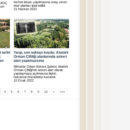
hizmet binası yapılmasına onay veren
a AOÇ
imar planları iptal edildi.
son
21 Haziran 2022
 tarihi
Yargı, son noktayı koydu: Atatürk
t
Orman Çiftliği alanlarında askeri
lan
alan yapamazsınız
Mimarlar Odası Ankara Şubesi, Atatürk
Orman Çiftliği'nin askeri alan olarak
yapılaşmaya açılmasına ilişkin
hukuksal mücadeleyi kazandı.
10 Ocak 2022
4
5
6
7
8
9
10
>
>>>