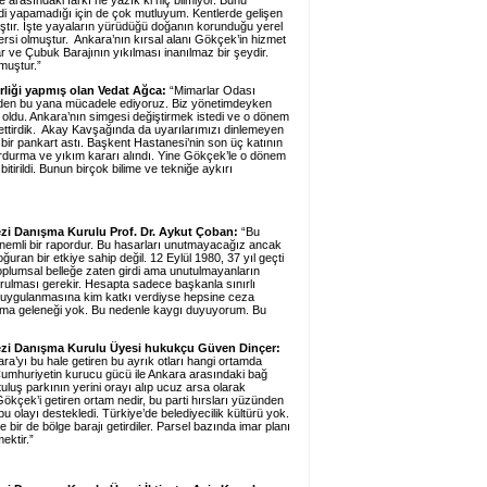
arasındaki farkı ne yazık ki hiç bilmiyor. Bunu
i yapamadığı için de çok mutluyum. Kentlerde gelişen
ştır. İşte yayaların yürüdüğü doğanın korunduğu yerel
ersi olmuştur. Ankara’nın kırsal alanı Gökçek’in hizmet
r ve Çubuk Barajının yıkılması inanılmaz bir şeydir.
muştur.”
rliği yapmış olan Vedat Ağca:
“Mimarlar Odası
nden bu yana mücadele ediyoruz. Biz yönetimdeyken
ldu. Ankara’nın simgesi değiştirmek istedi ve o dönem
ettirdik. Akay Kavşağında da uyarılarımızı dinlemeyen
ir pankart astı. Başkent Hastanesi’nin son üç katının
durdurma ve yıkım kararı alındı. Yine Gökçek’le o dönem
tirildi. Bunun birçok bilime ve tekniğe aykırı
zi Danışma Kurulu Prof. Dr. Aykut Çoban:
“Bu
emli bir rapordur. Bu hasarları unutmayacağız ancak
uran bir etkiye sahip değil. 12 Eylül 1980, 37 yıl geçti
plumsal belleğe zaten girdi ama unutulmayanların
rulması gerekir. Hesapta sadece başkanla sınırlı
 uygulanmasına kim katkı verdiyse hepsine ceza
orma geleneği yok. Bu nedenle kaygı duyuyorum. Bu
ezi Danışma Kurulu Üyesi hukukçu Güven Dinçer:
a’yı bu hale getiren bu ayrık otları hangi ortamda
r. Cumhuriyetin kurucu gücü ile Ankara arasındaki bağ
tuluş parkının yerini orayı alıp ucuz arsa olarak
Gökçek’i getiren ortam nedir, bu parti hırsları yüzünden
u olayı destekledi. Türkiye’de belediyecilik kültürü yok.
 bir de bölge barajı getirdiler. Parsel bazında imar planı
ektir.”