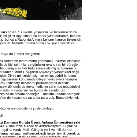
Hakkan ise, “Bu kente yaşıyoruz ve hepimizin de bu
iç mi iyi bir şey olmadı bu kadar yılda derseniz, ben hiç
r ya, bu Kara Rapor’da Ankara kentine ihanetin belgesidir.
k yaptım. Mimarlar Odası adına çok şey söyledik ve
ya da şunları dile getirdi:
 bir kentte bir metre metro yapmamış. Bilimsel planlama
rde bizi sıkıntılar ve şüpheler uyandıran bir süreçle
tını dayayarak her türlü süreci işletmiştir. Umarım bu
ap sadece Melih Gökçek’in Ankara’ya yaşattıkları değil.
tidir. Dikey mimariden pişman olmuş olabilirler bunu
rdiği zararlar konusunda ödeyemeyecekleri hesapları
ak üstlendiği neoliberal politikaların bir özetidir.
önceki dönemlerde devam edip ve süren bu mücadeleyi
n odanın çizgisi ne ise bugün de aynıdır. Biz
arımıza da devam edeceğiz. Tuna’nın kasada para yok
iye’nin de kasasında şu anda para yok. Bunu söylemek
törler ise görüşlerini şöyle paylaştı:
dı
zi Danışma Kurulu Üyesi, Ankara Üniversitesi eski
40. Yıldan fazla sürede de Ankara’daydım. Büyük bir
 çalma vardı. Melih Gökçek yerli ve milli derken
amamen gayri milli gerçekleştirilmiştir teknik olarak ta