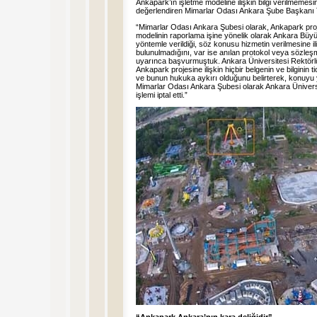
Ankapark’ın işletme modeline ilişkin bilgi verilmemesi
değerlendiren Mimarlar Odası Ankara Şube Başkanı T
“Mimarlar Odası Ankara Şubesi olarak, Ankapark proje
modelinin raporlama işine yönelik olarak Ankara Büyü
yöntemle verildiği, söz konusu hizmetin verilmesine i
bulunulmadığını, var ise anılan protokol veya sözleşme
uyarınca başvurmuştuk. Ankara Üniversitesi Rektörlüğ
Ankapark projesine ilişkin hiçbir belgenin ve bilginin 
ve bunun hukuka aykırı olduğunu belirterek, konuyu 
Mimarlar Odası Ankara Şubesi olarak Ankara Ünivers
işlemi iptal etti.”