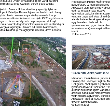
nin hukuka uygun olmadığına ilişkin yargı kararını
Nöbetçi Sulh Hukuk Mahkemesi
ezcan Karakuş Candan, süreci şöyle anlattı:
başvurarak, uzman bilirkişilerce
Ankapark alanı içerisinde yapıla
sinin Ankara Üniversitesi'ne yaptırdığı işletme
çadırların kaplamalarında ve
kşehir Belediye Başkanlığı’na verilen hizmetin hangi
oyuncaklarda kullanılan malzeme
lişkin olarak protokol veya sözleşmenin bulunup
yangına dayanaklı olup olmadığı
nin kendilerine iletilmesi istemiyle 4982 sayılı kanun
alanda ihale edilerek gerçekleştir
ü ise ‘ticari sır’ diyerek başvuruyu reddetmişti.
uygulamaların ihale teknik
ticari sır olarak değerlendirilmesinin mümkün olmadığını
şartnamelerine uygun tamamlan
yargıya taşımıştık. Ankara 14. İdare Mahkemesi,
tamamlanmadığının tespit edilme
itesi Rektörlüğü’ne açtığımız davada, dava konusu
istedi
13 Haziran 2017
Süren bitti, Ankapark’ı iade 
Mimarlar Odası Ankara Şubesi, 
Büyükşehir Belediye Başkanı Me
Gökçek’in, “Ankapark’a yabancı
işletmeci arıyoruz” sözlerine, “1
gündür hukuksuz işlem yapılan
arazisini hangi akla hizmet yaba
yatırımcılara açıyorsun. Süren bi
Ankapark'ı iade et, AOÇ’den elin
diyerek tepki gösterdi.
09 Kasım 2016