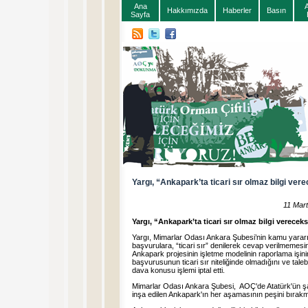
Ana
Hakkımızda
Haberler
Basın
Sayfa
Yargı, “Ankapark’ta ticari sır olmaz bilgi ver
11 Mar
Yargı, “Ankapark’ta ticari sır olmaz bilgi verecek
Yargı, Mimarlar Odası Ankara Şubesi’nin kamu yararı
başvurulara, “ticari sır” denilerek cevap verilmeme
Ankapark projesinin işletme modelinin raporlama işin
başvurusunun ticari sır niteliğinde olmadığını ve tal
dava konusu işlemi iptal etti.
Mimarlar Odası Ankara Şubesi, AOÇ'de Atatürk'ün şart
inşa edilen Ankapark'ın her aşamasının peşini bırakm