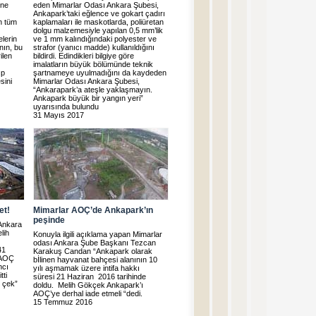
’ne
eden Mimarlar Odası Ankara Şubesi,
Ankapark’taki eğlence ve gokart çadırı
n tüm
kaplamaları ile maskotlarda, poliüretan
dolgu malzemesiyle yapılan 0,5 mm’lik
lerin
ve 1 mm kalındığındaki polyester ve
nın, bu
strafor (yanıcı madde) kullanıldığını
ilen
bildirdi. Edindikleri bilgiye göre
imalatların büyük bölümünde teknik
ıp
şartnameye uyulmadığını da kaydeden
sini
Mimarlar Odası Ankara Şubesi,
“Ankarapark’a ateşle yaklaşmayın.
Ankapark büyük bir yangın yeri”
uyarısında bulundu
31 Mayıs 2017
et!
Mimarlar AOÇ’de Ankapark’ın
peşinde
Ankara
lih
Konuyla ilgili açıklama yapan Mimarlar
odası Ankara Şube Başkanı Tezcan
41
Karakuş Candan “Ankapark olarak
 AOÇ
bİlinen hayvanat bahçesi alanının 10
ncı
yılı aşmamak üzere intifa hakkı
tti
süresi 21 Haziran 2016 tarihinde
i çek”
doldu. Melih Gökçek Ankapark’ı
AOÇ’ye derhal iade etmeli “dedi.
15 Temmuz 2016