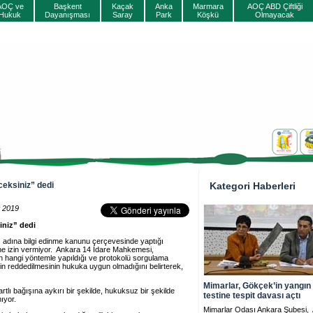
AOÇ ve
Başkent
Kaçak
Anka
Marmara
AOÇ ABD Çiftliği
Hukuk
Dayanışması
Saray
Park
Köşkü
Olmayacak
eceksiniz” dedi
Kategori Haberleri
t 2019
siniz” dedi
 adına bilgi edinme kanunu çerçevesinde yaptığı
sine izin vermiyor. Ankara 14 İdare Mahkemesi,
in hangi yöntemle yapıldığı ve protokolü sorgulama
ebin reddedilmesinin hukuka uygun olmadığını belirterek,
Mimarlar, Gökçek’in yangın
lı bağışına aykırı bir şekilde, hukuksuz bir şekilde
testine tespit davası açtı
ıyor.
Mimarlar Odası Ankara Şubesi,