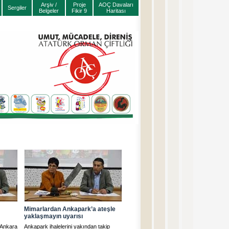
Arşiv /
Proje
AOÇ Davaları
Sergiler
Belgeler
Fikir 9
Haritası
Mimarlardan Ankapark’a ateşle
yaklaşmayın uyarısı
 Ankara
Ankapark ihalelerini yakından takip