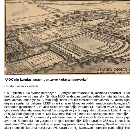
“AOÇ’nin kuruluş amacından zerre kadar anlamıyorlar”
Candan şunları kaydetti:
“2019 yılının ilk üç ayında neredeyse 1,5 milyon metrekare AOÇ alanında kopartıldı. Bu art
hukuksuzluk ve vicdansızlık. Şimdide MSB tarafından özel kuvvetler komutanlığı konuşlan
karşılanması amacıyla AOÇ Müdürlüğü'nden 250 bin metrekare kiralanmış. Bu alana ilişk
düşen şaşırtıcı bir gelişme. MSB'nin askeri alan ihtiyaçları olabilir ama bu alan ihtiyaçları 
üzerinden giderilemez. Zira alan birinci derece doğal ve tarihi SİT alanıdır ve AOÇ Kanunu
çerçevede Mustafa Kemal Atatürk'ün vasiyeti ve şartlı bağışı doğrultusunda kullanılması
AOÇ Müdürlüğünden hem de Milli Savunma Bakanlığından kira sözleşmesini isteyeceğiz
Müdürlüğünün AOÇ'nin amacı dışında kullanıma hizmet edecek bu kira sözleşmesini ya
aykırıdır. Bu konuda tüm yargısal süreçleri tüketeceğiz. Diğer taraftan 333 sayılı meclis k
tarafından 3257 ada 5 parsele özel plan değişiklikleri onayı talep edilmiş, Belediye meclisi 
alanı kısmı için koruma kuruluna sevk kararı vermiş, kalmayan kısım için plan değişiklikle