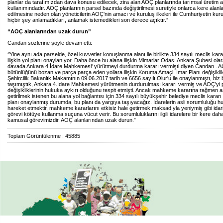
planlar da tarafımızdan dava konusu edilecek, zira alan AOÇ planlarında tarımsal üretim a
kullanımındadır. AOÇ planlarının parsel bazında değiştirilmesi suretiyle onlarca kere alanl
edilmesine neden olan yöneticilerin AOÇ'nin amacı ve kuruluş ilkeleri ile Cumhuriyetin ku
hiçbir şey anlamadıkları, anlamak istemedikleri son derece açıktır.”
“AOÇ alanlarından uzak durun”
Candan sözlerine şöyle devam etti:
‘’Yine aynı ada parselde, özel kuvvetler konuşlanma alanı ile birlikte 334 sayılı meclis kara
ilişkin yol planı onaylanıyor. Daha önce bu alana ilişkin Mimarlar Odası Ankara Şubesi ola
davada Ankara 4.İdare Mahkemesi' yürütmeyi durdurma kararı vermişti diyen Candan . A
bütünlüğünü bozan ve parça parça eden yollara ilişkin Koruma Amaçlı İmar Planı değişikli
Şehircilik Bakanlık Makamının 09.06.2017 tarih ve 6656 sayılı Olur'u ile onaylanmıştı, biz 
taşımıştık, Ankara 4.İdare Mahkemesi yürütmenin durdurulması kararı vermiş ve AOÇ'yi 
değişikliklerinin hukuka aykırı olduğunu tespit etmişti. Ancak mahkeme kararına rağmen as
getirilmek istenen bu alana yol bağlantısı için 334 sayılı büyükşehir belediye meclis kararı 
planı onaylanmış durumda, bu planı da yargıya taşıyacağız. İdarelerin asli sorumluluğu 
hareket etmektir, mahkeme kararlarını etkisiz hale getirmek maksadıyla yeniymiş gibi idar
görevi kötüye kullanma suçuna vücut verir. Bu sorumluluklarını ilgili idarelere bir kere dah
kamusal görevimizdir. AOÇ alanlarından uzak durun.”
Toplam Görüntülenme : 45885