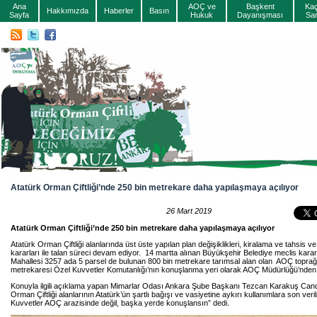
Ana
AOÇ ve
Başkent
Ka
Hakkımızda
Haberler
Basın
Sayfa
Hukuk
Dayanışması
Sa
Atatürk Orman Çiftliği’nde 250 bin metrekare daha yapılaşmaya açılıyor
26 Mart 2019
Atatürk Orman Çiftliği’nde 250 bin metrekare daha yapılaşmaya açılıyor
Atatürk Orman Çiftliği alanlarında üst üste yapılan plan değişiklikleri, kiralama ve tahsis v
kararları ile talan süreci devam ediyor. 14 martta alınan Büyükşehir Belediye meclis kararı i
Mahallesi 3257 ada 5 parsel de bulunan 800 bin metrekare tarımsal alan olan AOÇ toprağ
metrekaresi Özel Kuvvetler Komutanlığı’nın konuşlanma yeri olarak AOÇ Müdürlüğü’nden 
Konuyla ilgili açıklama yapan Mimarlar Odası Ankara Şube Başkanı Tezcan Karakuş Can
Orman Çiftliği alanlarının Atatürk’ün şartlı bağışı ve vasiyetine aykırı kullanımlara son veril
Kuvvetler AOÇ arazisinde değil, başka yerde konuşlansın” dedi.