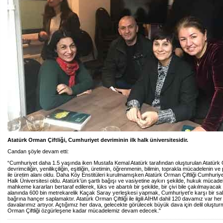
Atatürk Orman Çiftliği, Cumhuriyet devriminin ilk halk üniversitesidir.
Candan şöyle devam etti:
“Cumhuriyet daha 1.5 yaşında iken Mustafa Kemal Atatürk tarafından oluşturulan Atatürk O
devrimciliğin, yenilikçiliğin, eşitliğin, üretimin, öğrenmenin, bilimin, toprakla mücadelenin 
ile üretim alanı oldu. Daha Köy Enstitüleri kurulmamışken Atatürk Orman Çiftliği Cumhuriye
Halk Üniversitesi oldu. Atatürk’ün şartlı bağışı ve vasiyetine aykırı şekilde, hukuk mücade
mahkeme kararları bertaraf edilerek, lüks ve abartılı bir şekilde, bir çivi bile çakılmayacak 
alanında 600 bin metrekarelik Kaçak Saray yerleşkesi yapmak, Cumhuriyet’e karşı bir sald
bağrına hançer saplamaktır. Atatürk Orman Çiftliği ile ilgili AİHM dahil 120 davamız var he
davalarımız artıyor. Açtığımız her dava, gelecekte görülecek büyük dava için delil oluştur
Orman Çiftliği özgürleşene kadar mücadelemiz devam edecek."