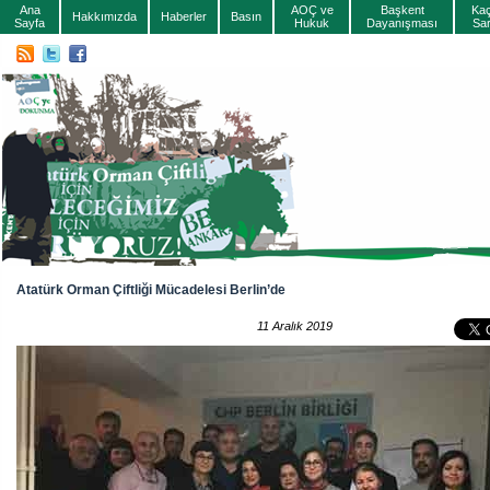
Ana
AOÇ ve
Başkent
Ka
Hakkımızda
Haberler
Basın
Sayfa
Hukuk
Dayanışması
Sa
Atatürk Orman Çiftliği Mücadelesi Berlin’de
11 Aralık 2019