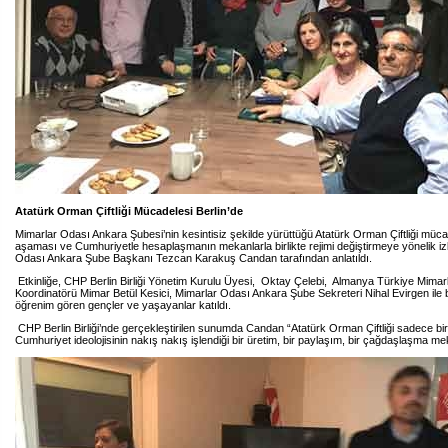
Atatürk Orman Çiftliği Mücadelesi Berlin’de
Mimarlar Odası Ankara Şubesi’nin kesintisiz şekilde yürüttüğü Atatürk Orman Çiftliği müca
aşaması ve Cumhuriyetle hesaplaşmanın mekanlarla birlikte rejimi değiştirmeye yönelik izl
Odası Ankara Şube Başkanı Tezcan Karakuş Candan tarafından anlatıldı.
Etkinliğe, CHP Berlin Birliği Yönetim Kurulu Üyesi, Oktay Çelebi, Almanya Türkiye Mimarla
Koordinatörü Mimar Betül Kesici, Mimarlar Odası Ankara Şube Sekreteri Nihal Evirgen ile b
öğrenim gören gençler ve yaşayanlar katıldı.
CHP Berlin Birliği’nde gerçekleştirilen sunumda Candan “Atatürk Orman Çiftliği sadece bir çi
Cumhuriyet ideolojisinin nakış nakış işlendiği bir üretim, bir paylaşım, bir çağdaşlaşma me