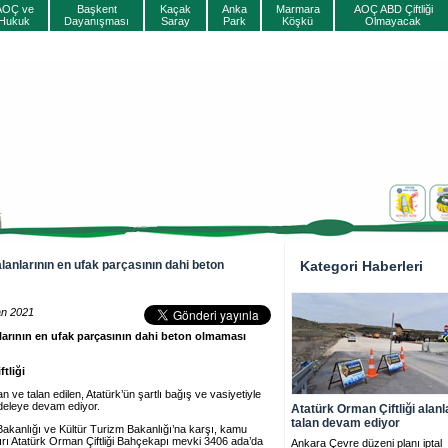
AOÇ ve
Başkent
Kaçak
Anka
Marmara
AOÇ ABD Çiftliği
Hukuk
Dayanışması
Saray
Park
Köşkü
Olmayacak
alanlarının en ufak parçasının dahi beton
Kategori Haberleri
an 2021
anlarının en ufak parçasının dahi beton olmaması
tliği
 ve talan edilen, Atatürk’ün şartlı bağış ve vasiyetiyle
adeleye devam ediyor.
Atatürk Orman Çiftliği alanl
talan devam ediyor
Bakanlığı ve Kültür Turizm Bakanlığı’na karşı, kamu
ykırı Atatürk Orman Çiftliği Bahçekapı mevki 3406 ada’da
Ankara Çevre düzeni planı iptal