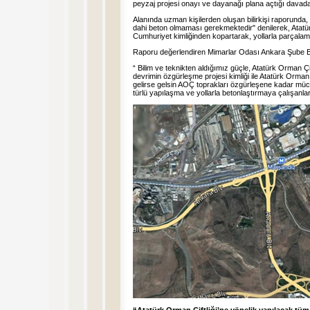
peyzaj projesi onayı ve dayanağı plana açtığı davada b
Alanında uzman kişilerden oluşan bilirkişi raporunda, 
dahi beton olmaması gerekmektedir" denilerek, Atatürk 
Cumhuriyet kimliğinden kopartarak, yollarla parçalam
Raporu değerlendiren Mimarlar Odası Ankara Şube B
“ Bilim ve teknikten aldığımız güçle, Atatürk Orman Çif
devrimin özgürleşme projesi kimliği ile Atatürk Orman 
gelirse gelsin AOÇ toprakları özgürleşene kadar müc
türlü yapılaşma ve yollarla betonlaştırmaya çalışanlar