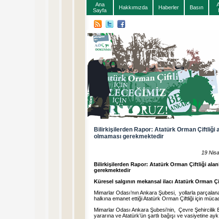
Ana
Hakkımızda
Haberler
Basın
Sayfa
Bilirkişilerden Rapor: Atatürk Orman Çiftliği 
olmaması gerekmektedir
19 Nis
Bilirkişilerden Rapor: Atatürk Orman Çiftliği al
gerekmektedir
Küresel salgının mekansal ilacı Atatürk Orman Çif
Mimarlar Odası’nın Ankara Şubesi, yollarla parçalanan
halkına emanet ettiği Atatürk Orman Çiftliği için müc
Mimarlar Odası Ankara Şubesi’nin, Çevre Şehircilik 
yararına ve Atatürk’ün şartlı bağışı ve vasiyetine a