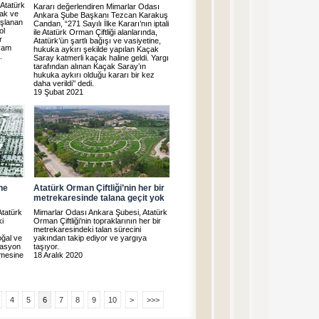
Atatürk
Kararı değerlendiren Mimarlar Odası
mak ve
Ankara Şube Başkanı Tezcan Karakuş
aşlanan
Candan, “271 Sayılı İlke Kararı’nın iptali
ol
ile Atatürk Orman Çiftliği alanlarında,
r
Atatürk’ün şartlı bağışı ve vasiyetine,
evam
hukuka aykırı şekilde yapılan Kaçak
.
Saray katmerli kaçak haline geldi. Yargı
tarafından alınan Kaçak Saray’ın
hukuka aykırı olduğu kararı bir kez
daha verildi’’ dedi.
19 Şubat 2021
ne
Atatürk Orman Çiftliği’nin her bir
metrekaresinde talana geçit yok
Atatürk
Mimarlar Odası Ankara Şubesi, Atatürk
ki
Orman Çiftliği’nin topraklarının her bir
metrekaresindeki talan sürecini
oğal ve
yakından takip ediyor ve yargıya
reasyon
taşıyor.
lmesine
18 Aralık 2020
4
5
6
7
8
9
10
>
>>>