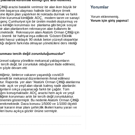
 planlarda kurumsal kimliği göz ardı edilemez”
Yorumlar
tliği arazisi bataklık verimsiz bir alan iken büyük bir
ojesinin başarıya ulaşması halinde tüm ülkeye örnek
sine ilişkin plan yapılırken iki noktada durmak ve farklı
Yorum eklenmemiş.
ği’nin kurumsal kimliğidir. AOÇ, modern tarım ve sanayi
Yorum için giriş yapınız!
arak genç Cumhuriyet için bir üretim modeli oluşturmuş ve
. Bu kimliğin korunması ise planlama gibi birçok sosyal
bir alan planlanırken rekreasyon alan kullanımı ile
kmektedir. Rekreasyon alanı Atatürk Orman Çiftliği için
 önemli bir hafriyat inşa edilecek ‘Gösteri-Etkinlik
eki havuz yaklaşık 90 otoluk beton yüzeyli otoparklar
dığı değerin farkında olmayan yöneticilere ders niteliği
orunması tercih değil zorunluluğumuzdur”
küresel salgına yönelikte mekansal yaklaşımların
tercih değil, bir zorunluluk olduğunun ifade edilmesi,
n şöyle devam etti:
ttiğimiz, binlerce vakanın yaşandığı covid19
emelli bir mekansal düzenlemenin ihmal edilmesi
ur. Raporda yer alan ‘’Atatürk Orman Çiftliği alanlarına
de açık ve yeşil alan olarak kalmış nadir alanlardır.
lgınların sıkça yaşanacağı farklı bir çağdır. Tüm
olacağını konuşmaktadır. AOÇ arazisi hem açık ve yeşil
iğinin korunması artık bir tercih değil zorunluluktur.
nemini göstermiştir. Bu nedenle Atatürk Orman Çiftliği
gerekmektedir. Dava konusu 1/5000 ve 1/1000 ölçekli
 kararın imar planı şehircilik ilkeleri kamu yararı ve
leri bunu açıkça gözler önüne sermiştir.