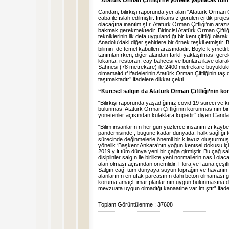
“Atatürk Orman Çiftliği’ne yönelik yapılacak tüm
Candan, bilirkişi raporunda yer alan “Atatürk Orman Çif
çaba ile ıslah edilmiştir. İmkansız görülen çiftlik pr
olacağına inanılmıştır. Atatürk Orman Çiftliği’nin arazi
bakmak gerekmektedir. Birincisi Atatürk Orman Çiftli
tekniklerinin ilk defa uygulandığı bir kent çiftliği ol
Anadolu’daki diğer şehirlere bir örnek teşkil etmiştir
bilimin de temel kabulleri arasındadır. Böyle kıymetli 
tanımlanırken, diğer alandan farklı yaklaşılması gere
lokanta, restoran, çay bahçesi ve bunlara ilave olarak
Sahnesi (78 metrekare) ile 2400 metrekare büyüklükt
olmamalıdır’ ifadelerinin Atatürk Orman Çiftliğinin taşı
taşımaktadır’’ ifadelere dikkat çekti.
“Küresel salgın da Atatürk Orman Çiftliği’nin k
“Bilirkişi raporunda yaşadığımız covid 19 süreci ve 
bulunması Atatürk Orman Çiftliği’nin korunmasının bir 
yönetenler açısından kulaklara küpedir” diyen Canda
“Bilim insanlarının her gün yüzlerce insanımızı kaybe
pandemisinde , bugüne kadar dünyada, halk sağlığı t
sürecinde değinmelerle önemli bir kılavuz oluşturmuşt
yönelik ‘Başkent Ankara’nın yoğun kentsel dokusu için
2019 yılı tüm dünya yeni bir çağa girmiştir. Bu çağ sa
disiplinler salgın ile birlikte yeni normallerin nasıl 
alan olması açısından önemlidir. Flora ve fauna çeşitlil
Salgın çağı tüm dünyaya suyun toprağın ve havanın ö
alanlarının en ufak parçasının dahi beton olmaması 
koruma amaçlı imar planlarının uygun bulunmasına dair
mevzuata uygun olmadığı kanaatine varılmıştır” ifade
Toplam Görüntülenme : 37608