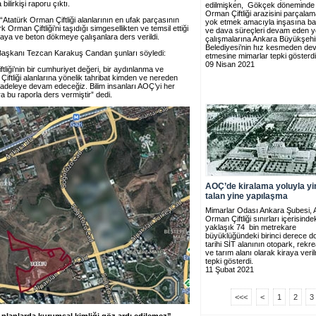
ilirkişi raporu çıktı.
edilmişken, Gökçek döneminde 
Orman Çiftliği arazisini parçala
“Atatürk Orman Çiftliği alanlarının en ufak parçasının
yok etmek amacıyla inşasına b
Orman Çiftliği’ni taşıdığı simgesellikten ve temsil ettiği
ve dava süreçleri devam eden y
aya ve beton dökmeye çalışanlara ders verildi.
çalışmalarına Ankara Büyükşehi
Belediyesi’nin hız kesmeden d
aşkanı Tezcan Karakuş Candan şunları söyledi:
etmesine mimarlar tepki gösterdi
09 Nisan 2021
tliği’nin bir cumhuriyet değeri, bir aydınlanma ve
Çiftliği alanlarına yönelik tahribat kimden ve nereden
adeleye devam edeceğiz. Bilim insanları AOÇ’yi her
a bu raporla ders vermiştir” dedi.
AOÇ’de kiralama yoluyla yi
talan yine yapılaşma
Mimarlar Odası Ankara Şubesi, 
Orman Çiftliği sınırları içerisinde
yaklaşık 74 bin metrekare
büyüklüğündeki birinci derece d
tarihi SİT alanının otopark, rek
ve tarım alanı olarak kiraya veri
tepki gösterdi.
11 Şubat 2021
<<<
<
1
2
3