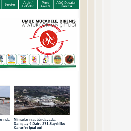
Arşiv /
Proje
AOÇ Davaları
Sergiler
Belgeler
Fikir 9
Haritası
arında
Mimarların açtığı davada,
Danıştay 6.Daire 271 Sayılı İlke
Kararı’nı iptal etti