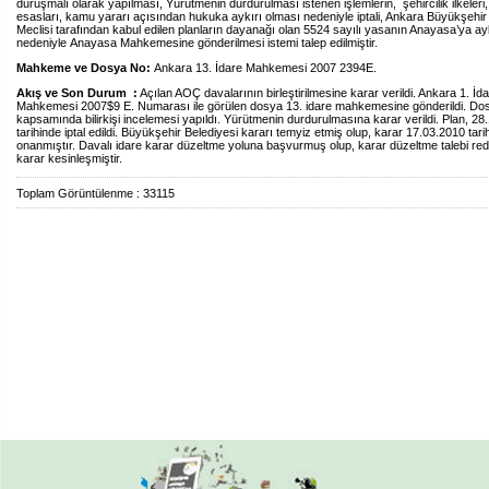
duruşmalı olarak yapılması, Yürütmenin durdurulması istenen işlemlerin, şehircilik ilkeleri
esasları, kamu yararı açısından hukuka aykırı olması nedeniyle iptali, Ankara Büyükşehir
Meclisi tarafından kabul edilen planların dayanağı olan 5524 sayılı yasanın Anayasa’ya ayk
nedeniyle
Anayasa Mahkemesine
gönderilmesi istemi talep edilmiştir.
Mahkeme ve Dosya No:
Ankara 13. İdare Mahkemesi 2007 2394E.
Akış ve Son Durum :
Açılan AOÇ davalarının birleştirilmesine karar verildi. Ankara 1. İd
Mahkemesi 2007$9 E. Numarası ile görülen dosya 13. idare mahkemesine gönderildi.
Do
kapsamında bilirkişi incelemesi yapıldı. Yürütmenin durdurulmasına karar verildi. Plan, 28
tarihinde iptal edildi. Büyükşehir Belediyesi kararı temyiz etmiş olup, karar 17.03.2010 tari
onanmıştır. Davalı idare karar düzeltme yoluna başvurmuş olup, karar düzeltme talebi redd
karar kesinleşmiştir.
Toplam Görüntülenme : 33115