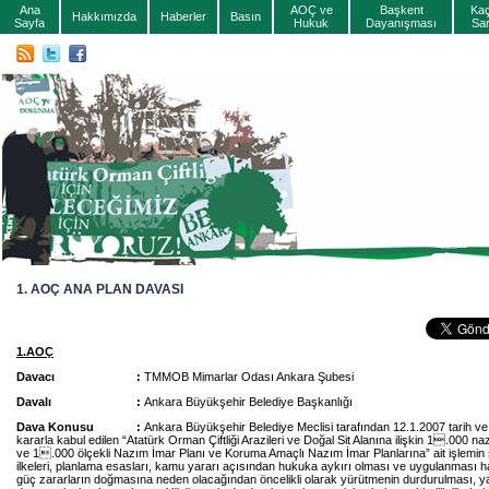
Ana
AOÇ ve
Başkent
Ka
Hakkımızda
Haberler
Basın
Sayfa
Hukuk
Dayanışması
Sa
1. AOÇ ANA PLAN DAVASI
1.AOÇ
Davacı :
TMMOB Mimarlar Odası Ankara Şubesi
Davalı :
Ankara Büyükşehir Belediye Başkanlığı
Dava Konusu :
Ankara Büyükşehir Belediye Meclisi tarafından 12.1.2007 tarih ve
kararla kabul edilen “Atatürk Orman Çiftliği Arazileri ve Doğal Sit Alanına ilişkin 1.000 na
ve 1.000 ölçekli Nazım İmar Planı ve Koruma Amaçlı Nazım İmar Planlarına” ait işlemin ş
ilkeleri, planlama esasları, kamu yararı açısından hukuka aykırı olması ve uygulanması hal
güç zararların doğmasına neden olacağından öncelikli olarak yürütmenin durdurulması, y