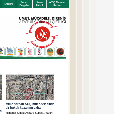
Arşiv /
Proje
AOÇ Davaları
Sergiler
Belgeler
Fikir 9
Haritası
Mimarlardan AOÇ mücadelesinde
bir hukuk kazanımı daha
tı
Mimarlar Odası Ankara Şubesi, Atatürk