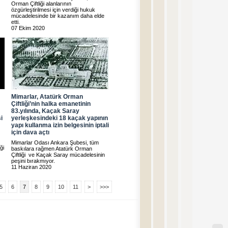
Orman Çiftliği alanlarının
özgürleştirilmesi için verdiği hukuk
mücadelesinde bir kazanım daha elde
etti.
07 Ekim 2020
Mimarlar, Atatürk Orman
Çiftliği’nin halka emanetinin
83.yılında, Kaçak Saray
i
yerleşkesindeki 18 kaçak yapının
yapı kullanma izin belgesinin iptali
için dava açtı
Mimarlar Odası Ankara Şubesi, tüm
ği
baskılara rağmen Atatürk Orman
Çiftliği ve Kaçak Saray mücadelesinin
peşini bırakmıyor.
11 Haziran 2020
5
6
7
8
9
10
11
>
>>>