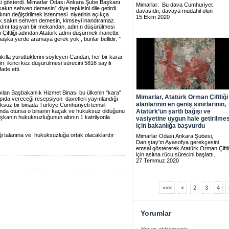
pki gösterdi. Mimarlar Odası Ankara Şube Başkanı
Mimarlar: Bu dava Cumhuriyet
kın sehven demesin” diye tepkisini dile getirdi.
davasıdır, davaya müdahil olun
ının değiştirilmek istenmesi niyetinin açıkça
15 Ekim 2020
ek sakın sehven demesin, kimseyi inandıramaz.
dını taşıyan bir mekandan, adının düşürülmesi
Çiftliği adından Atatürk adını düşürmek ihanettir.
şka yerde aramaya gerek yok , bunlar bellidir. "
akılla yürüttüklerini söyleyen Candan, her bir karar
nin ikinci kez düşürülmesi sürecini 5816 sayılı
ade etti.
pılan Başbakanlık Hizmet Binası bu ülkenin "kara"
Mimarlar, Atatürk Orman Çiftliği
pıda vereceği resepsiyon davetleri yayınlandığı
alanlarının en geniş sınırlarının,
uz bir binada Türkiye Cumhuriyeti temsil
da otursa o binanın kaçak ve hukuksuz olduğunu
Atatürk’ün şartlı bağışı ve
anın hukuksuzluğunun altının 1 katrilyonla
vasiyetine uygun hale getirilmes
için bakanlığa başvurdu
ği talanına ve hukuksuzluğa ortak olacaklardır
Mimarlar Odası Ankara Şubesi,
Danıştay'ın Ayasofya gerekçesini
emsal göstererek Atatürk Orman Çiftli
için aslına rücu sürecini başlattı.
27 Temmuz 2020
<<<
<
2
3
4
Yorumlar