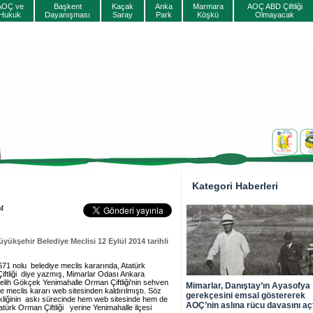
AOÇ ve
Başkent
Kaçak
Anka
Marmara
AOÇ ABD Çiftliği
Hukuk
Dayanışması
Saray
Park
Köşkü
Olmayacak
Kategori Haberleri
4
üyükşehir Belediye Meclisi 12 Eylül 2014 tarihli
671 nolu belediye meclis kararında, Atatürk
Çiftliği diye yazmış, Mimarlar Odası Ankara
elih Gökçek Yenimahalle Orman Çiftliği'nin sehven
Mimarlar, Danıştay’ın Ayasofya
e meclis kararı web sitesinden kaldırılmıştı. Söz
gerekçesini emsal göstererek
ikliğinin askı sürecinde hem web sitesinde hem de
AOÇ’nin aslına rücu davasını aç
tatürk Orman Çiftliği yerine Yenimahalle ilçesi