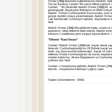
Orman Çiftliği ibaresinin kullanılmasına mimarlar te
Tezcan Karakuş Candan "Bu yazım bilinçli yapılıyor sa
Candan, " Bu hareketler Atatürk Orman Çiftliği'nin ad
göstergesidir. Büyükşehir Belediyesi ve Melih Gökç
Atatürk Türkiye Cumhuriyetinin kurucusudur, onun a
gerçek niyetleri ortaya çıkartmaktadır. Atatürk Orman 
Laik Demokratik Cumhuriyet rejiminin düşmanlarını ba
dedi.
Atatürk Orman Çiftliği Mücadelesini inatla, ısrarla ve 
aşamasını takip ettiklerini ifade ederek, Atatürk ismi
kanunun 1.maddesine göre yargıya taşıyacaklarını if
"Ülkenin "Kara"binası"
Candan "Atatürk Orman Çiftliği'nde, kaçak olarak ya
binasıdır. Cumhurbaşkanlığı'nın 29 Ekimde kaçak ya
anda suç duyurusunda bulanacağız. Kaçak ve hukuks
edilemez.Orada Cumhurbaşkanı da otursa, başbakan
ortadan kaldırmaz. Aksine Başbakanın ve Cumhurbaşk
çizilmesi olur."dedi
Candan o resepsiyona gidenler, Atatürk Orman Çiftli
diyerek , resepsiyona katılmayın çağrısı yaptı.
Toplam Görüntülenme : 53061