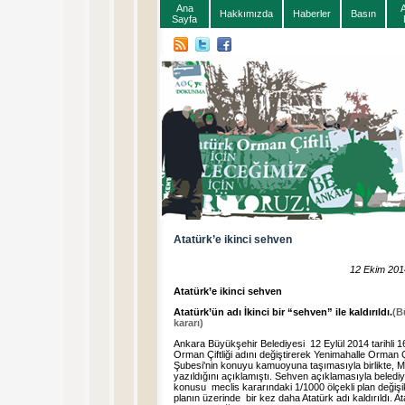
Ana
Hakkımızda
Haberler
Basın
Sayfa
Atatürk’e ikinci sehven
12 Ekim 201
Atatürk’e ikinci sehven
Atatürk’ün adı İkinci bir “sehven” ile kaldırıldı.
(B
kararı)
Ankara Büyükşehir Belediyesi 12 Eylül 2014 tarihli 1
Orman Çiftliği adını değiştirerek Yenimahalle Orman 
Şubesi'nin konuyu kamuoyuna taşımasıyla birlikte, M
yazıldığını açıklamıştı. Sehven açıklamasıyla belediy
konusu meclis kararındaki 1/1000 ölçekli plan değiş
planın üzerinde bir kez daha Atatürk adı kaldırıldı. A