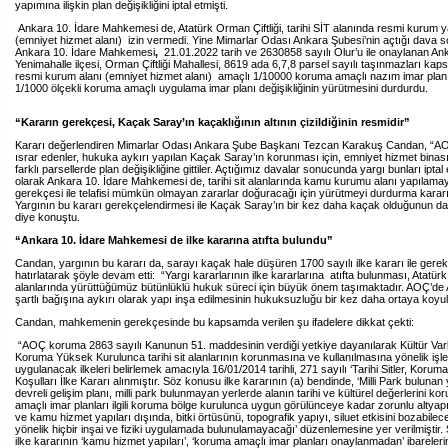
yapımına ilişkin plan değişikliğini iptal etmişti.
Ankara 10. İdare Mahkemesi de, Atatürk Orman Çiftliği, tarihi SİT alanında resmi kurum 
(emniyet hizmet alanı) izin vermedi. Yine Mimarlar Odası Ankara Şubesi’nin açtığı dava
Ankara 10. İdare Mahkemesi
,
21.01.2022 tarih ve 2630858 sayılı Olur’u ile onaylanan Anka
Yenimahalle ilçesi, Orman Çiftliği Mahallesi, 8619 ada 6,7,8 parsel sayılı taşınmazları ka
resmi kurum alanı (emniyet hizmet alanı) amaçlı 1/10000 koruma amaçlı nazım imar planı 
1/1000 ölçekli koruma amaçlı uygulama imar planı değişikliğinin yürütmesini durdurdu.
“Kararın gerekçesi, Kaçak Saray’ın kaçaklığının altının çizildiğinin resmidir”
Kararı değerlendiren Mimarlar Odası Ankara Şube Başkanı Tezcan Karakuş Candan, “AO
ısrar edenler, hukuka aykırı yapılan Kaçak Saray’ın korunması için, emniyet hizmet binas
farklı parsellerde plan değişikliğine gittiler. Açtığımız davalar sonucunda yargı bunları iptal 
olarak Ankara 10. İdare Mahkemesi de, tarihi sit alanlarında kamu kurumu alanı yapılama
gerekçesi ile telafisi mümkün olmayan zararlar doğuracağı için yürütmeyi durdurma kararı
Yargının bu kararı gerekçelendirmesi ile Kaçak Saray’ın bir kez daha kaçak olduğunun da al
diye konuştu.
“Ankara 10. İdare Mahkemesi de ilke kararına atıfta bulundu”
Candan, yargının bu kararı da, sarayı kaçak hale düşüren 1700 sayılı ilke kararı ile gerek
hatırlatarak şöyle devam etti: “Yargı kararlarının ilke kararlarına atıfta bulunması, Atatürk
alanlarında yürüttüğümüz bütünlüklü hukuk süreci için büyük önem taşımaktadır. AOÇ’de 
şartlı bağışına aykırı olarak yapı inşa edilmesinin hukuksuzluğu bir kez daha ortaya koyu
Candan, mahkemenin gerekçesinde bu kapsamda verilen şu ifadelere dikkat çekti:
“AOÇ koruma 2863 sayılı Kanunun 51. maddesinin verdiği yetkiye dayanılarak Kültür Varlı
Koruma Yüksek Kurulunca tarihi sit alanlarının korunmasına ve kullanılmasına yönelik işl
uygulanacak ilkeleri belirlemek amacıyla 16/01/2014 tarihli, 271 sayılı ‘Tarihi Sitler, Koru
Koşulları İlke Kararı alınmıştır. Söz konusu ilke kararının (a) bendinde, ‘Milli Park bulunan
devreli gelişim planı, milli park bulunmayan yerlerde alanın tarihi ve kültürel değerlerini 
amaçlı imar planları ilgili koruma bölge kurulunca uygun görülünceye kadar zorunlu altyap
ve kamu hizmet yapıları dışında, bitki örtüsünü, topografik yapıyı, siluet etkisini bozabilec
yönelik hiçbir inşai ve fiziki uygulamada bulunulamayacağı’ düzenlemesine yer verilmiştir
ilke kararının ‘kamu hizmet yapıları’, ‘koruma amaçlı imar planları onaylanmadan’ ibarelerini