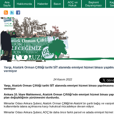
Ana
AOÇ ve
Başkent
Ka
Hakkımızda
Haberler
Basın
Sayfa
Hukuk
Dayanışması
Sa
Yargı, Atatürk Orman Çiftliği tarihi SİT alanında emniyet hizmet binası yapılm
vermiyor
24 Kasım 2022
Yargı, Atatürk Orman Çiftliği tarihi SİT alanında emniyet hizmet binası yapılmasına
vermiyor
Ankara 10. İdare Mahkemesi, Atatürk Orman Çiftliği’nde emniyet hizmet binası yapı
plan değişikliğinin yürütmesini durdurdu.
Mimarlar Odası Ankara Şubesi, Atatürk Orman Çiftliği’nin Atatürk’ün şartlı bağış ve vasiyet
kullanımlarla talana açılmasına karşı hukuksal mücadeleye devam ediyor.
Mimarlar Odası Ankara Şubesi, AOÇ’de daha önce farklı parsel ve adada emniyet hizmet 