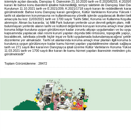
istemiyle açılan davada, Danıştay 6. Dairesinin 21.10.2020 tarih ve E:2020/8233, K:2020/
kararı ile bahse konu ibarelerin iptaline hükmedildiği, temyiz talebinin de Danıştay İdari Da
Kurulunun 11.10.2021 tarih ve E:2021/209, K:2021/1718 sayılı kararı ile reddedilerek kara
görülmektedir. Bahse konu Danıştay kararı gereğince, Kültür Varlıklarını Koruma Yüksek
tarihi sit alanlarının korunmasına ve kullanılmasına yönelik işlerde uygulanacak ilkeleri be
amacıyla bu kez 11/03/2021 tarih ve 1700 sayılı ‘Tarihi Sitler, Koruma ve Kullanma Koşulları
alınmıştır. Alınan bu kararda; ‘a) Milli Park bulunan yerlerde uzun devreli gelişim planı, milli
bulunmayan yerlerde alanın tarihi ve kültürel değerlerini koruyan koruma amaçlı imar planları
koruma bölge kuruluna uygun görülünceye kadar zorunlu altyapı uygulamaları ve bu uyg
kapsamında yapılacak olan resmi kurum yapıları dışında bitki örtüsünü, topografik yapıyı, s
bozabilecek, tahribata yönelik hiçbir inşai ve fiziki uygulamada bulunulamayacağına’ şekli
düzenleme yer almaktadır. Tarihi sit alanlarında koruma amaçlı imar planları ilgili koruma 
kurulunca uygun görülünceye kadar kamu hizmet yapıları yapılabilmesine olanak sağlay
tarih ve 271 sayılı ilke kararının Danıştayca iptali üzerine Kültür Varlıklarını Koruma Yük
11.03.2021 tarih ve 1700 sayılı ilke kararı ile kamu hizmet yapıları ibaresinin metinden çıka
görülmektedir”
Toplam Görüntülenme : 28472