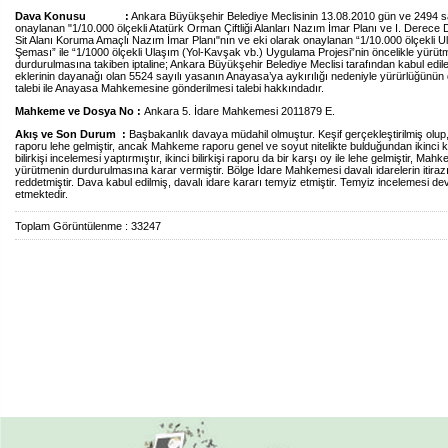
Dava Konusu :
Ankara Büyükşehir Belediye Meclisinin 13.08.2010 gün ve 2494 sa
onaylanan "1/10.000 ölçekli Atatürk Orman Çiftliği Alanları Nazım İmar Planı ve I. Derece 
Sit Alanı Koruma Amaçlı Nazım İmar Planı"nın ve eki olarak onaylanan “1/10.000 ölçekli U
Şeması” ile “1/1000 ölçekli Ulaşım (Yol-Kavşak vb.) Uygulama Projesi”nin öncelikle yürüt
durdurulmasına takiben iptaline; Ankara Büyükşehir Belediye Meclisi tarafından kabul edile
eklerinin dayanağı olan 5524 sayılı yasanın Anayasa’ya aykırılığı nedeniyle yürürlüğünün
talebi ile Anayasa Mahkemesine gönderilmesi talebi hakkındadır.
Mahkeme ve Dosya No :
Ankara 5. İdare Mahkemesi 2011879 E.
Akış ve Son Durum :
Başbakanlık davaya müdahil olmuştur.
Keşif gerçekleştirilmiş olup, 
raporu lehe gelmiştir, ancak Mahkeme raporu genel ve soyut nitelikte bulduğundan ikinci 
bilirkişi incelemesi yaptırmıştır, ikinci bilirkişi raporu da bir karşı oy ile lehe gelmiştir, Mah
yürütmenin durdurulmasına karar vermiştir. Bölge İdare Mahkemesi davalı idarelerin itiraz
reddetmiştir. Dava kabul edilmiş, davalı idare kararı temyiz etmiştir. Temyiz incelemesi d
etmektedir.
Toplam Görüntülenme : 33247