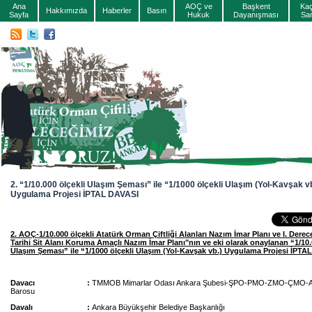
Ana
AOÇ ve
Başkent
Ka
Hakkımızda
Haberler
Basın
Sayfa
Hukuk
Dayanışması
Sa
2. “1/10.000 ölçekli Ulaşım Şeması” ile “1/1000 ölçekli Ulaşım (Yol-Kavşak vb
Uygulama Projesi İPTAL DAVASI
2. AOÇ-1/10.000 ölçekli Atatürk Orman Çiftliği Alanları Nazım İmar Planı ve I. Dere
Tarihi Sit Alanı Koruma Amaçlı Nazım İmar Planı"nın ve eki olarak onaylanan “1/10.
Ulaşım Şeması” ile “1/1000 ölçekli Ulaşım (Yol-Kavşak vb.) Uygulama Projesi İPTA
Davacı :
TMMOB Mimarlar Odası Ankara Şubesi-ŞPO-PMO-ZMO-ÇMO-A
Barosu
Davalı :
Ankara Büyükşehir Belediye Başkanlığı