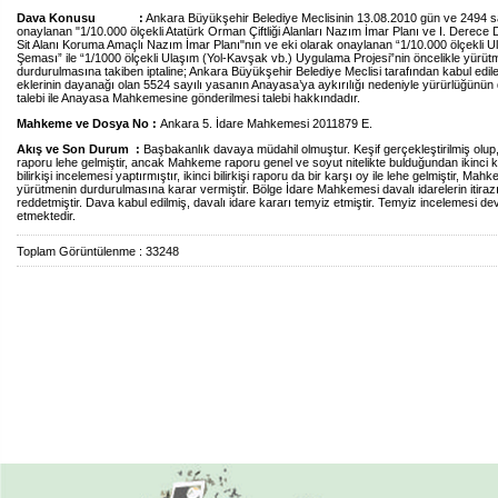
Dava Konusu :
Ankara Büyükşehir Belediye Meclisinin 13.08.2010 gün ve 2494 sa
onaylanan "1/10.000 ölçekli Atatürk Orman Çiftliği Alanları Nazım İmar Planı ve I. Derece 
Sit Alanı Koruma Amaçlı Nazım İmar Planı"nın ve eki olarak onaylanan “1/10.000 ölçekli U
Şeması” ile “1/1000 ölçekli Ulaşım (Yol-Kavşak vb.) Uygulama Projesi”nin öncelikle yürüt
durdurulmasına takiben iptaline; Ankara Büyükşehir Belediye Meclisi tarafından kabul edile
eklerinin dayanağı olan 5524 sayılı yasanın Anayasa’ya aykırılığı nedeniyle yürürlüğünün
talebi ile Anayasa Mahkemesine gönderilmesi talebi hakkındadır.
Mahkeme ve Dosya No :
Ankara 5. İdare Mahkemesi 2011879 E.
Akış ve Son Durum :
Başbakanlık davaya müdahil olmuştur.
Keşif gerçekleştirilmiş olup, 
raporu lehe gelmiştir, ancak Mahkeme raporu genel ve soyut nitelikte bulduğundan ikinci 
bilirkişi incelemesi yaptırmıştır, ikinci bilirkişi raporu da bir karşı oy ile lehe gelmiştir, Mah
yürütmenin durdurulmasına karar vermiştir. Bölge İdare Mahkemesi davalı idarelerin itiraz
reddetmiştir. Dava kabul edilmiş, davalı idare kararı temyiz etmiştir. Temyiz incelemesi d
etmektedir.
Toplam Görüntülenme : 33248