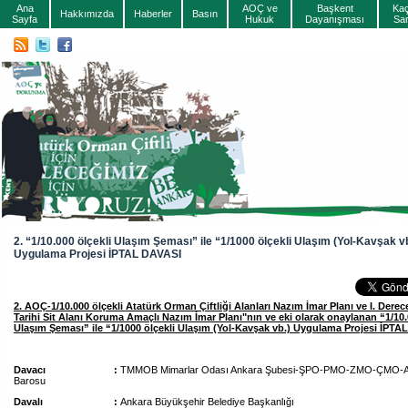
Ana
AOÇ ve
Başkent
Ka
Hakkımızda
Haberler
Basın
Sayfa
Hukuk
Dayanışması
Sa
2. “1/10.000 ölçekli Ulaşım Şeması” ile “1/1000 ölçekli Ulaşım (Yol-Kavşak vb
Uygulama Projesi İPTAL DAVASI
2. AOÇ-1/10.000 ölçekli Atatürk Orman Çiftliği Alanları Nazım İmar Planı ve I. Dere
Tarihi Sit Alanı Koruma Amaçlı Nazım İmar Planı"nın ve eki olarak onaylanan “1/10.
Ulaşım Şeması” ile “1/1000 ölçekli Ulaşım (Yol-Kavşak vb.) Uygulama Projesi İPTA
Davacı :
TMMOB Mimarlar Odası Ankara Şubesi-ŞPO-PMO-ZMO-ÇMO-A
Barosu
Davalı :
Ankara Büyükşehir Belediye Başkanlığı