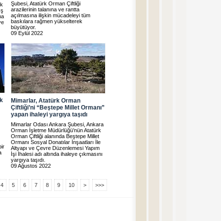
Şubesi, Atatürk Orman Çiftliği
rk
arazilerinin talanına ve rantta
ış
açılmasına ilişkin mücadeleyi tüm
na
baskılara rağmen yükselterek
ye
büyütüyor.
09 Eylül 2022
ak
Mimarlar, Atatürk Orman
Çiftliği’ni “Beştepe Millet Ormanı”
yapan ihaleyi yargıya taşıdı
Mimarlar Odası Ankara Şubesi, Ankara
Orman İşletme Müdürlüğü’nün Atatürk
Orman Çiftliği alanında Beştepe Millet
Ormanı Sosyal Donatılar İnşaatları İle
ir
Altyapı ve Çevre Düzenlemesi Yapım
a
İşi İhalesi adı altında ihaleye çıkmasını
yargıya taşıdı.
09 Ağustos 2022
4
5
6
7
8
9
10
>
>>>