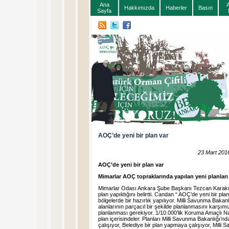
Ana
Hakkımızda
Haberler
Basın
Sayfa
AOÇ’de yeni bir plan var
23 Mart 201
AOÇ’de yeni bir plan var
Mimarlar AOÇ topraklarında yapılan yeni planları 
Mimarlar Odası Ankara Şube Başkanı Tezcan Karakuş Ca
plan yapıldığını belirtti. Candan “ AOÇ’de yeni bir plan
bölgelerde bir hazırlık yapılıyor. Milli Savunma Bakanl
alanlarının parçacıl bir şekilde planlanmasını karşım
planlanması gerekiyor. 1/10.000’lik Koruma Amaçlı Naz
plan içerisindeler. Planları Milli Savunma Bakanlığı’
çalışıyor, Belediye bir plan yapmaya çalışıyor, Milli