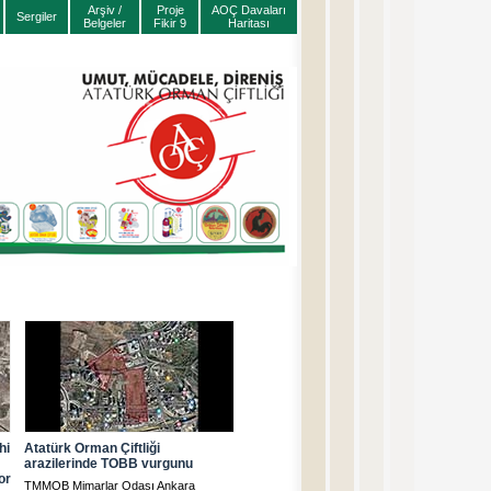
Arşiv /
Proje
AOÇ Davaları
Sergiler
Belgeler
Fikir 9
Haritası
hi
Atatürk Orman Çiftliği
arazilerinde TOBB vurgunu
or
TMMOB Mimarlar Odası Ankara