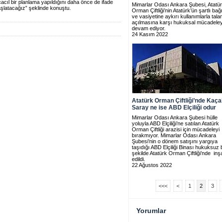
çacıl bir planlama yapıldığını daha önce de ifade
Mimarlar Odası Ankara Şubesi, Atatü
aşlatacağız” şeklinde konuştu.
Orman Çiftliği’nin Atatürk’ün şartlı bağ
ve vasiyetine aykırı kullanımlarla tala
açılmasına karşı hukuksal mücadele
devam ediyor.
24 Kasım 2022
Atatürk Orman Çiftliği’nde Kaç
Saray ne ise ABD Elçiliği odur
Mimarlar Odası Ankara Şubesi hülle
yoluyla ABD Elçiliği’ne satılan Atatürk
Orman Çiftliği arazisi için mücadeleyi
bırakmıyor. Mimarlar Odası Ankara
Şubesi’nin o dönem satışını yargıya
taşıdığı ABD Elçiliği Binası hukuksuz b
şekilde Atatürk Orman Çiftliği’nde inş
edildi.
22 Ağustos 2022
<<<
<
1
2
3
Yorumlar