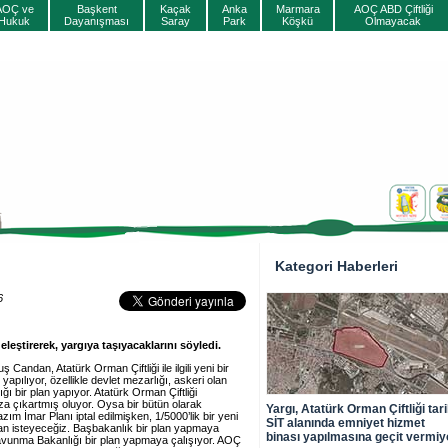
AOÇ ve
Başkent
Kaçak
Anka
Marmara
AOÇ ABD Çiftliği
Hukuk
Dayanışması
Saray
Park
Köşkü
Olmayacak
Kategori Haberleri
6
eleştirerek, yargıya taşıyacaklarını söyledi.
ndan, Atatürk Orman Çiftliği ile ilgili yeni bir
 yapılıyor, özellikle devlet mezarlığı, askeri olan
ığı bir plan yapıyor. Atatürk Orman Çiftliği
ıza çıkartmış oluyor. Oysa bir bütün olarak
Yargı, Atatürk Orman Çiftliği tari
ım İmar Planı iptal edilmişken, 1/5000’lik bir yeni
SİT alanında emniyet hizmet
ndan isteyeceğiz. Başbakanlık bir plan yapmaya
binası yapılmasına geçit vermiy
 Savunma Bakanlığı bir plan yapmaya çalışıyor. AOÇ