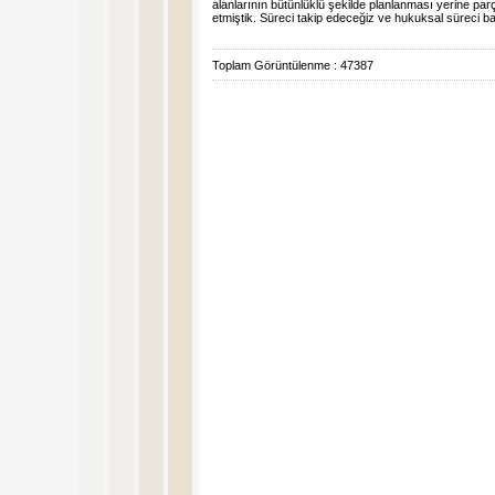
alanlarının bütünlüklü şekilde planlanması yerine par
etmiştik. Süreci takip edeceğiz ve hukuksal süreci b
Toplam Görüntülenme : 47387