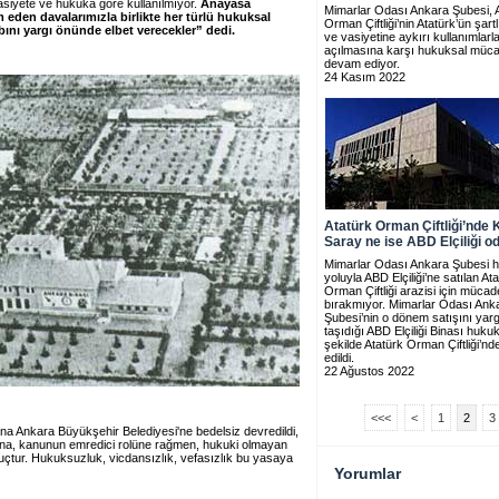
vasiyete ve hukuka göre kullanılmıyor.
Anayasa
Mimarlar Odası Ankara Şubesi, 
eden davalarımızla birlikte her türlü hukuksal
Orman Çiftliği’nin Atatürk’ün şart
nı yargı önünde elbet verecekler” dedi.
ve vasiyetine aykırı kullanımlarl
açılmasına karşı hukuksal müc
devam ediyor.
24 Kasım 2022
Atatürk Orman Çiftliği’nde
Saray ne ise ABD Elçiliği o
Mimarlar Odası Ankara Şubesi h
yoluyla ABD Elçiliği’ne satılan At
Orman Çiftliği arazisi için mücad
bırakmıyor. Mimarlar Odası Ank
Şubesi’nin o dönem satışını yar
taşıdığı ABD Elçiliği Binası huku
şekilde Atatürk Orman Çiftliği’nd
edildi.
22 Ağustos 2022
<<<
<
1
2
3
ığına Ankara Büyükşehir Belediyesi'ne bedelsiz devredildi,
asına, kanunun emredici rolüne rağmen, hukuki olmayan
suçtur. Hukuksuzluk, vicdansızlık, vefasızlık bu yasaya
Yorumlar