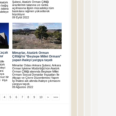
Şubesi, Atatürk Orman Çiftliği
Atatürk
arazilerinin talanına ve rantta
lı bağış
açılmasına ilişkin mücadeleyi tüm
a talana
baskılara rağmen yükselterek
adeleye
büyütüyor.
09 Eylül 2022
 Kaçak
Mimarlar, Atatürk Orman
dur
Çiftliği’ni “Beştepe Millet Ormanı”
yapan ihaleyi yargıya taşıdı
ülle
atürk
Mimarlar Odası Ankara Şubesi, Ankara
eleyi
Orman İşletme Müdürlüğü’nün Atatürk
ara
Orman Çiftliği alanında Beştepe Millet
gıya
Ormanı Sosyal Donatılar İnşaatları İle
ksuz bir
Altyapı ve Çevre Düzenlemesi Yapım
e inşa
İşi İhalesi adı altında ihaleye çıkmasını
yargıya taşıdı.
09 Ağustos 2022
4
5
6
7
8
9
10
>
>>>