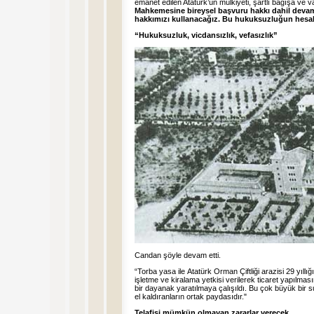
emanet edilen Atatürk’ün mülkiyeti, şartlı bağışa ve 
Mahkemesine bireysel başvuru hakkı dahil devam 
hakkımızı kullanacağız. Bu hukuksuzluğun hesabı
“Hukuksuzluk, vicdansızlık, vefasızlık”
Candan şöyle devam etti.
“Torba yasa ile
Atatürk Orman Çiftliği arazisi 29 yıll
işletme ve kiralama yetkisi verilerek ticaret yapılm
bir dayanak yaratılmaya çalışıldı. Bu çok büyük bir 
el kaldıranların ortak paydasıdır."
Telafisi mümkün olmayan zararlar verecek