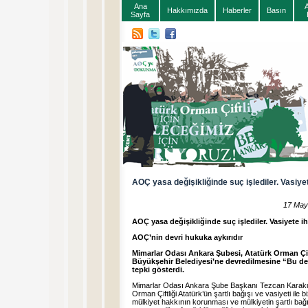
Ana
Hakkımızda
Haberler
Basın
Sayfa
AOÇ yasa değişikliğinde suç işlediler. Vasiyet
17 May
AOÇ yasa değişikliğinde suç işlediler. Vasiyete iha
AOÇ’nin devri hukuka aykırıdır
Mimarlar Odası Ankara Şubesi, Atatürk Orman Çift
Büyükşehir Belediyesi’ne devredilmesine “Bu devi
tepki gösterdi.
Mimarlar Odası Ankara Şube Başkanı Tezcan Karakuş C
Orman Çiftliği Atatürk’ün şartlı bağışı ve vasiyeti il
mülkiyet hakkının korunması ve mülkiyetin şartlı b