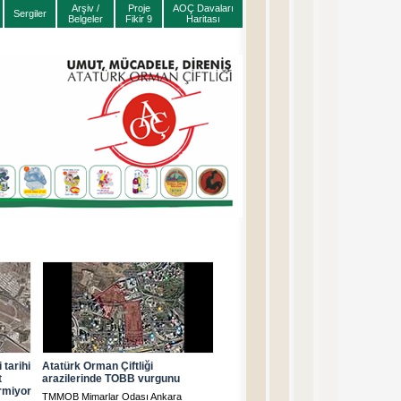
Arşiv /
Proje
AOÇ Davaları
Sergiler
Belgeler
Fikir 9
Haritası
 tarihi
Atatürk Orman Çiftliği
t
arazilerinde TOBB vurgunu
ermiyor
TMMOB Mimarlar Odası Ankara