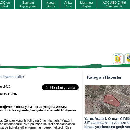
AOÇ ve
Başkent
Kaçak
Anka
Marmara
AOÇ ABD Çiftliği
Hukuk
Dayanışması
Saray
Park
Köşkü
Olmayacak
e ihanet ettiler
Kategori Haberleri
ıs 2018
net ettiler.
liği’nin “Torba yasa” ile 29 yıllığına Ankara
r hukuka aykırıdır, Vasiyete ihanet edildi” diyerek
Yargı, Atatürk Orman Çiftliği
andan konu ile ilgili yaptığı açıklamada “ Atatürk
SİT alanında emniyet hizme
e bize emanet edildi. Avrupa insan hakları sözleşmesinde
binası yapılmasına geçit v
ağışa ve hukuka göre korunması gerekmektedir. Bize